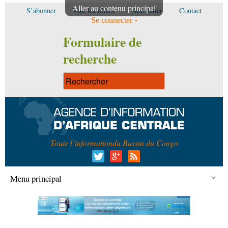
Aller au contenu principal
S’abonner
Voir les offres
Newsletter
Contact
Se connecter
Formulaire de
recherche
Toute l’information
du Bassin du Congo
Menu principal