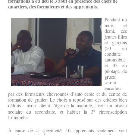
formations a eu lieu le 3 août en présence des chefs de
quartiers, des formateurs et des apprenants.
Pendant un
mois et
demi, ces
jeunes filles
et garçons
(50 en
conduite
automobile
et 35 en
pilotage de
grues)
seront
encadrés
par des formateurs chevronnés d’auto école et du centre de
formation de grutier. Le choix a reposé sur des critères bien
définis : avoir atteint l’âge de la majorité, avoir un niveau
e
scolaire du secondaire, et habiter la 3
circonscription
Lumumba.
À cause de sa spécificité, 10 apprenants seulement vont