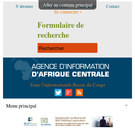
Aller au contenu principal
S’abonner
Voir les offres
Newsletter
Contact
Se connecter
Formulaire de
recherche
Toute l’information
du Bassin du Congo
Menu principal