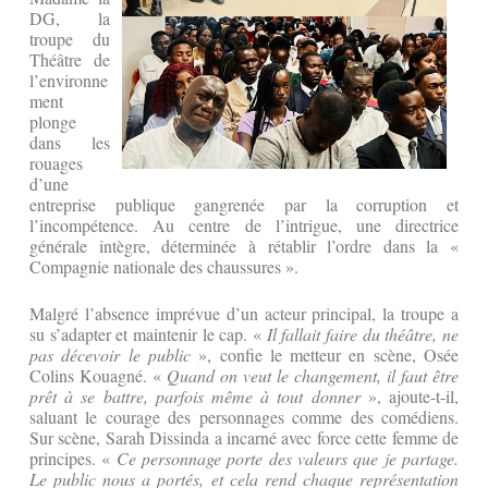
DG, la
troupe du
Théâtre de
l’environne
ment
plonge
dans les
rouages
d’une
entreprise publique gangrenée par la corruption et
l’incompétence. Au centre de l’intrigue, une directrice
générale intègre, déterminée à rétablir l’ordre dans la «
Compagnie nationale des chaussures ».
Malgré l’absence imprévue d’un acteur principal, la troupe a
su s’adapter et maintenir le cap. «
Il fallait faire du théâtre, ne
pas décevoir le public
», confie le metteur en scène, Osée
Colins Kouagné. «
Quand on veut le changement, il faut être
prêt à se battre, parfois même à tout donner
», ajoute-t-il,
saluant le courage des personnages comme des comédiens.
Sur scène, Sarah Dissinda a incarné avec force cette femme de
principes. «
Ce personnage porte des valeurs que je partage.
Le public nous a portés, et cela rend chaque représentation