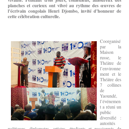
planches et curieux ont vibré au rythme des œuvres de
l’écrivain congolais Henri Djombo, invité d’honneur de
cette célébration culturelle.
Coorganisé
par la
Maison
russe, le
Théâtre de
l’environne
ment et le
Théâtre des
7 collines
de
Yaoundé,
l’événemen
t a réuni un
public
diversifié :
autorités
politiques, diplomates, artistes, étudiants et passionnés de