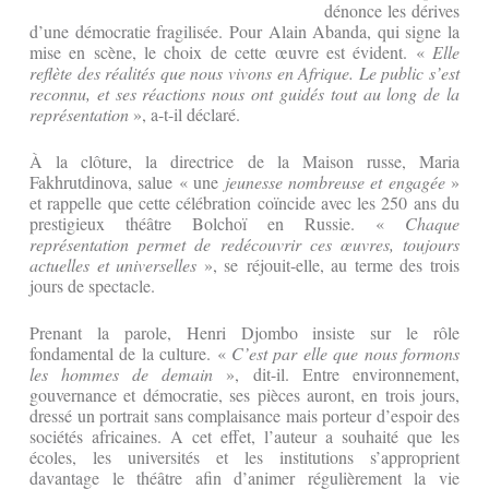
dénonce les dérives
d’une démocratie fragilisée. Pour Alain Abanda, qui signe la
mise en scène, le choix de cette œuvre est évident. «
Elle
reflète des réalités que nous vivons en Afrique. Le public s’est
reconnu, et ses réactions nous ont guidés tout au long de la
représentation
», a-t-il déclaré.
À la clôture, la directrice de la Maison russe, Maria
Fakhrutdinova, salue « une
jeunesse nombreuse et engagée
»
et rappelle que cette célébration coïncide avec les 250 ans du
prestigieux théâtre Bolchoï en Russie. «
Chaque
représentation permet de redécouvrir ces œuvres, toujours
actuelles et universelles
», se réjouit-elle, au terme des trois
jours de spectacle.
Prenant la parole, Henri Djombo insiste sur le rôle
fondamental de la culture. «
C’est par elle que nous formons
les hommes de demain
», dit-il. Entre environnement,
gouvernance et démocratie, ses pièces auront, en trois jours,
dressé un portrait sans complaisance mais porteur d’espoir des
sociétés africaines. A cet effet, l’auteur a souhaité que les
écoles, les universités et les institutions s’approprient
davantage le théâtre afin d’animer régulièrement la vie