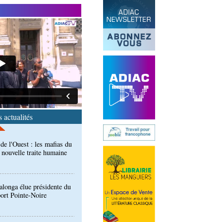
end des Diables rouges et
spora en Coupes d'Europe
r)
de l'Ouest : les mafias du
 nouvelle traite humaine
 actualités
longa élue présidente du
port Pointe-Noire
ntre des Congolais de