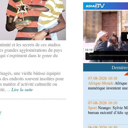
07-08-2026 11:03
Sport
Football, le week-
des Congolais de la dia
(matches aller du 3e tou
imité et les secrets de ces studios
 les grandes agglomérations du pays
07-08-2026 10:18
s qui s’expriment dans le genre du
Afrique-Monde
Afrique 
numérique inventent une
Dernières
nagés, une vieille bâtisse équipée
07-08-2026 10:10
des endroits souvent insolites pour
Sport
Nzango: Sylvie Ma
n matière d’activité culturelle ou
bureau exécutif d’Afis s
té, ...
Lire la suite
06-08-2026 16:30
Société
Diaspora : renco
r
l'étranger à Brazzaville
06-08-2026 15:30