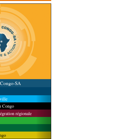
u Congo-SA
ille
du Congo
tégration régionale
ngo