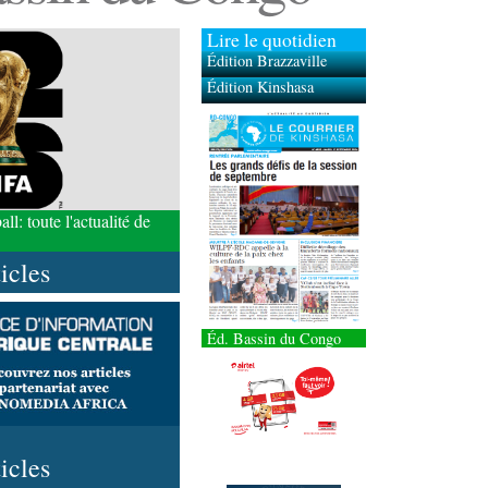
Lire le quotidien
Édition Brazzaville
Édition Kinshasa
l: toute l'actualité de
ticles
Éd. Bassin du Congo
ticles