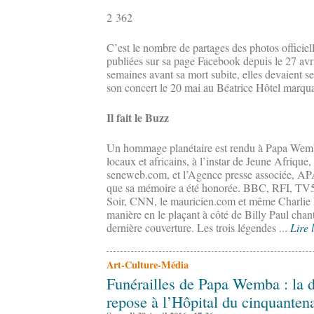
2 362
C’est le nombre de partages des photos offici
publiées sur sa page Facebook depuis le 27 avr
semaines avant sa mort subite, elles devaient s
son concert le 20 mai au Béatrice Hôtel marqua
Il fait le Buzz
Un hommage planétaire est rendu à Papa Wemba
locaux et africains, à l’instar de Jeune Afriqu
seneweb.com, et l’Agence presse associée, APA
que sa mémoire a été honorée. BBC, RFI, TV5
Soir, CNN, le mauricien.com et même Charlie
manière en le plaçant à côté de Billy Paul chant
dernière couverture. Les trois légendes ...
Lire 
Art-Culture-Média
Funérailles de Papa Wemba : la dé
repose à l’Hôpital du cinquanten