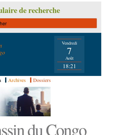
laire de recherche
Vendredi
n
7
go
Août
18:21
a
Archives
Dossiers
Bassin du Congo