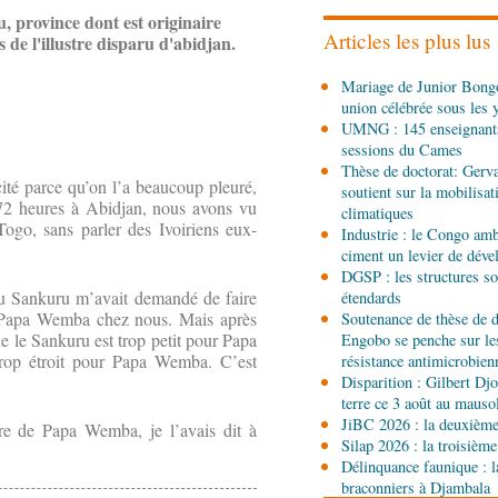
les stands, des surgelés 
 province dont est originaire
Articles les plus lus
de l'illustre disparu d'abidjan.
06-08-2026 14:15
Mariage de Junior Bongo
Société
Épidémie d'Ebol
union célébrée sous les 
renforce la riposte avec 
UMNG : 145 enseignant
d'Africa CDC
sessions du Cames
06-08-2026 12:38
Thèse de doctorat: Gerv
ité parce qu’on l’a beaucoup pleuré,
Sport
Communiqué : Sam
soutient sur la mobilisa
ambassadrice de la mar
72 heures à Abidjan, nous avons vu
climatiques
Brazzaville
Togo, sans parler des Ivoiriens eux-
Industrie : le Congo ambi
ciment un levier de dév
06-08-2026 09:30
DGSP : les structures sou
Politique
Assemblée nat
du Sankuru m’avait demandé de faire
étendards
Ecofin s’imprègne des 
e Papa Wemba chez nous. Mais après
Soutenance de thèse de d
que le Sankuru est trop petit pour Papa
Engobo se penche sur le
06-08-2026 08:45
rop étroit pour Papa Wemba. C’est
résistance antimicrobien
Politique
Vie des institu
Disparition : Gilbert D
Pierre Oba jettent les b
terre ce 3 août au maus
fructueuse
JiBC 2026 : la deuxième 
re de Papa Wemba, je l’avais dit à
Silap 2026 : la troisième
06-08-2026 08:30
Délinquance faunique : l
Afrique-Monde
Centrafr
braconniers à Djambala
l'ONU cachent la guerre 