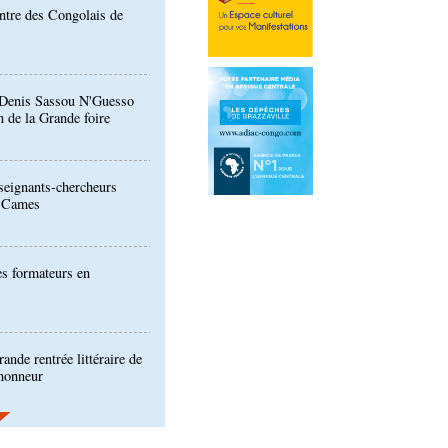
: Denis Sassou N'Guesso
n de la Grande foire
eignants-chercheurs
u Cames
es formateurs en
ande rentrée littéraire de
'honneur
ion de la Gfac : le défi
produits alimentaires de
es produits locaux dans