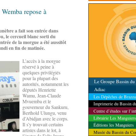
contrôle des ressources
pa Wemba repose à
unèbre a fait son entrée dans
, le cercueil blanc sorti du
entrée de la morgue a été aussitôt
undi en fin de matinée.
L’accès à la morgue
réservé à peine à
quelques privilégiés
pour la plupart des
Le Groupe Bassin d
autorités, notamment les
Adiac
députés Henriette
Wamu, Jean-Claude
Les Dépêches de Brazzav
Mvuemba et le
Imprimerie du Bassin 
gouverneur du Sankuru,
Centre d’études sur l’in
Berthold Ulungu, venu
Librairie Les Manguiers
d’Abidjan avec le corps.
Il s’y trouvait certains
Éditions les Manguiers
artistes dans le lot, à
Musée du Bassin du Co
l’instar de Fally Ipupa,