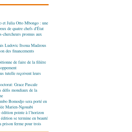
dans les assiettes
 et Julia Otto Mbongo : une
a : le gouvernement
yeux de quatre chefs d'État
l'appui de l'OMS et
s-chercheurs promus aux
ais Ludovic Itsoua Madzous
ira Leonie, nouvelle
tion des financements
que 1xBet Congo-
tionne de faire de la filière
eloppement
s tutelle reçoivent leurs
ionale: la Commission
réalités du CHU-B
octorat: Grace Pascale
s défis mondiaux de la
ne
tions : Pierre Ngolo et
jombo Bomodjo sera porté en
ases d’une collaboration
olée Marien-Ngouabi
édition pointe à l’horizon
 édition se termine en beauté
a prison ferme pour trois
ique : les sanctions de
silencieuse pour le