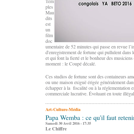
Tem
ples
Mau
dits
est
un
film
doc
umentaire de 52 minutes qui passe en revue l’int
d'enregistrement de fortune qui pullulent dans
et qui font la fierté et le bonheur des musicien
moment : le Coupé décalé.
Ces studios de fortune sont des containeurs amé
ou une maison exiguë érigée généralement dans 
échapper à la fiscalité ou à la réglementation e
commerciale lucrative. Évoluant en toute illégali
Art-Culture-Média
Papa Wemba : ce qu'il faut reteni
Samedi 30 Avril 2016 - 17:35
Le Chiffre