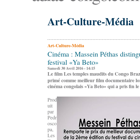
Art-Culture-Média
Art-Culture-Média
Cinéma : Massein Péthas distingu
festival «Ya Beto»
Samedi 30 Avril 2016 - 14:15
Le film Les temples maudits du Congo Brazz
primé comme meilleur film documentaire lor
cinéma congolais «Ya Beto» qui a pris fin le 
Prod
uit
par
Pedr
osco
pa,
Les