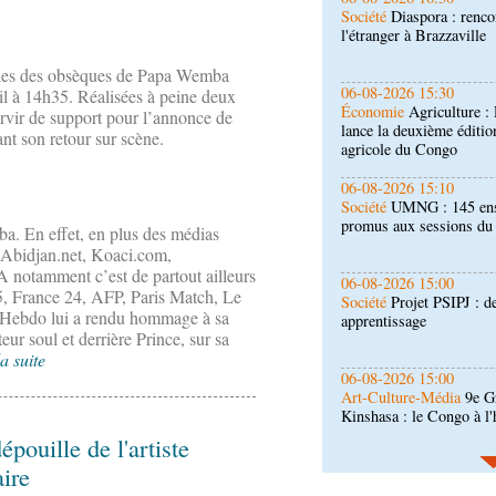
Économie
Agriculture 
lance la deuxième éditio
agricole du Congo
elles des obsèques de Papa Wemba
06-08-2026 15:10
il à 14h35. Réalisées à peine deux
Société
UMNG : 145 ens
ervir de support pour l’annonce de
promus aux sessions d
nt son retour sur scène.
06-08-2026 15:00
Société
Projet PSIPJ : d
apprentissage
. En effet, en plus des médias
e, Abidjan.net, Koaci.com,
 notamment c’est de partout ailleurs
06-08-2026 15:00
, France 24, AFP, Paris Match, Le
Art-Culture-Média
9e Gr
 Hebdo lui a rendu hommage à sa
Kinshasa : le Congo à l
eur soul et derrière Prince, sur sa
la suite
06-08-2026 15:00
Économie
Deuxième édit
d’offrir à la nation des 
qualité
pouille de l'artiste
aire
06-08-2026 14:30
Économie
Gfac 2026 : d