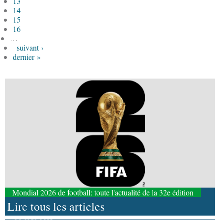
13
14
15
16
…
suivant ›
dernier »
Mondial 2026 de football: toute l'actualité de la 32e édition
Lire tous les articles