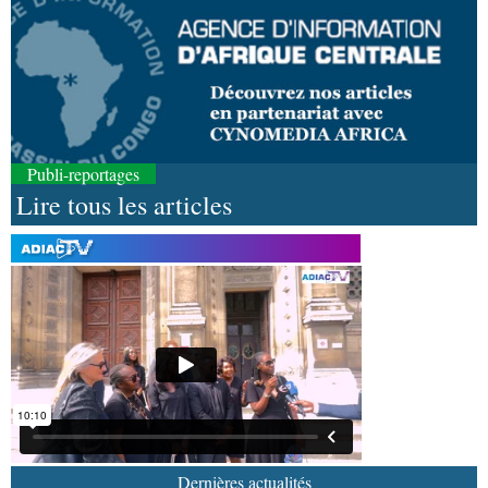
Publi-reportages
Lire tous les articles
06-08-2026 16:37
Société
Diaspora : rencontre des Congolais de
l'étranger à Brazzaville
06-08-2026 15:29
Économie
Agriculture : Denis Sassou N'Guesso
lance la deuxième édition de la Grande foire
agricole du Congo
06-08-2026 15:10
Société
UMNG : 145 enseignants-chercheurs
promus aux sessions du Cames
Dernières actualités