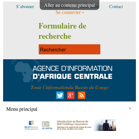
Aller au contenu principal
S’abonner
Voir les offres
Newsletter
Contact
Se connecter
Formulaire de
recherche
Toute l’information
du Bassin du Congo
Menu principal