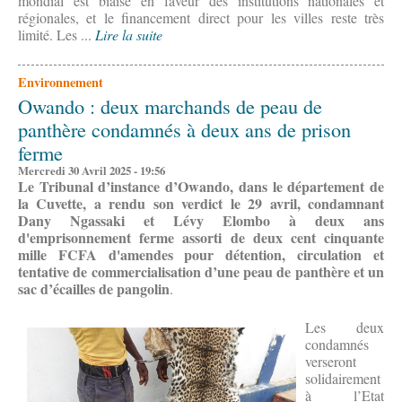
mondial est biaisé en faveur des institutions nationales et
régionales, et le financement direct pour les villes reste très
limité. Les ...
Lire la suite
Environnement
Owando : deux marchands de peau de
panthère condamnés à deux ans de prison
ferme
Mercredi 30 Avril 2025 - 19:56
Le Tribunal d’instance d’Owando, dans le département de
la Cuvette, a rendu son verdict le 29 avril, condamnant
Dany Ngassaki et Lévy Elombo à deux ans
d'emprisonnement ferme assorti de deux cent cinquante
mille FCFA d'amendes pour
détention, circulation et
tentative de commercialisation
d’une peau de panthère et un
sac d’écailles de pangolin
.
Les deux
condamnés
verseront
solidairement
à l’Etat