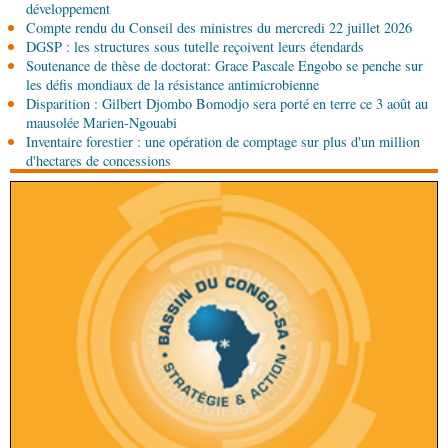
développement
Sport
Handball: le tournoi de gala se poursuit
Compte rendu du Conseil des ministres du mercredi 22 juillet 2026
DGSP : les structures sous tutelle reçoivent leurs étendards
Soutenance de thèse de doctorat: Grace Pascale Engobo se penche sur
05-08-2026 13:10
les défis mondiaux de la résistance antimicrobienne
Art-Culture-Média
72e anniversaire de la
Disparition : Gilbert Djombo Bomodjo sera porté en terre ce 3 août au
naissance du commandant Hugo Chávez :
mausolée Marien-Ngouabi
l’ambassade du Venezuela au Congo célèbre
Inventaire forestier : une opération de comptage sur plus d'un million
l'événement
d'hectares de concessions