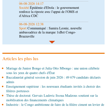
06-08-2026 12:38
Sport
Communiqué : Samira Leonie, nouvelle
ambassadrice de la marque 1xBet Congo-
Brazzaville
06-08-2026 09:30
Politique
Assemblée nationale: la Commission
Ecofin s’imprègne des réalités du CHU-B
06-08-2026 08:45
Politique
Vie des institutions : Pierre Ngolo et
Pierre Oba jettent les bases d’une collaboration
fructueuse
Articles les plus lus
06-08-2026 08:30
Mariage de Junior Bongo et Julia Otto Mbongo : une union célébrée
Afrique-Monde
Centrafrique : les sanctions de
sous les yeux de quatre chefs d'État
l'ONU cachent la guerre silencieuse pour le
Baccalauréat général session de juin 2026 : 49 679 candidats déclarés
contrôle des ressources
admis
05-08-2026 22:10
Enseignement supérieur : les nouveaux étudiants invités à choisir des
Économie
Economie : un accord signé à Pointe-
filières porteuses
Noire pour la valorisation des produits forestiers
Thèse de doctorat: Gervais Ludovic Itsoua Madzous soutient sur la
non ligneux
mobilisation des financements climatiques
Industrie : le Congo ambitionne de faire de la filière ciment un levier de
05-08-2026 17:32