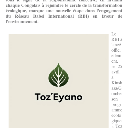
chaque Congolais à rejoindre le cercle de la transformation
écologique, marque une nouvelle étape dans l’engagement
du Réseau Babel International (RBI) en faveur de
l’environnement.
Le
RBI a
lancé
offici
ellem
ent,
le 25
avril,
à
Kinsh
asa/G
ombe
son
progr
amme
écolo
gique
« Toz