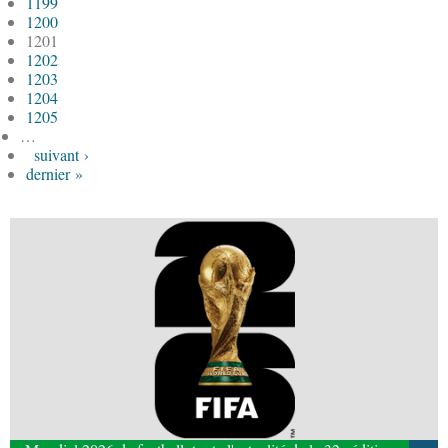
1199
1200
1201
1202
1203
1204
1205
…
suivant ›
dernier »