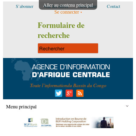
Aller au contenu principal
S’abonner
Voir les offres
Newsletter
Contact
Se connecter
Formulaire de
recherche
Toute l’information
du Bassin du Congo
Menu principal