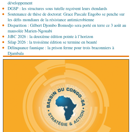
Ecofin s’imprègne des réalités du CHU-B
développement
DGSP : les structures sous tutelle reçoivent leurs étendards
Soutenance de thèse de doctorat: Grace Pascale Engobo se penche sur
06-08-2026 08:45
les défis mondiaux de la résistance antimicrobienne
Politique
Vie des institutions : Pierre Ngolo et
Disparition : Gilbert Djombo Bomodjo sera porté en terre ce 3 août au
Pierre Oba jettent les bases d’une collaboration
mausolée Marien-Ngouabi
fructueuse
JiBC 2026 : la deuxième édition pointe à l’horizon
06-08-2026 08:30
Silap 2026 : la troisième édition se termine en beauté
Afrique-Monde
Centrafrique : les sanctions de
Délinquance faunique : la prison ferme pour trois braconniers à
l'ONU cachent la guerre silencieuse pour le
Djambala
contrôle des ressources