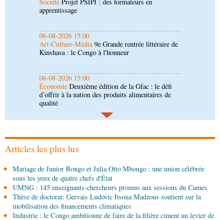
Art-Culture-Média
9e Grande rentrée littéraire de
Kinshasa : le Congo à l'honneur
06-08-2026 15:00
Économie
Deuxième édition de la Gfac : le défi
d’offrir à la nation des produits alimentaires de
qualité
06-08-2026 14:30
Économie
Gfac 2026 : des produits locaux dans
les stands, des surgelés dans les assiettes
06-08-2026 14:15
Société
Épidémie d'Ebola : le gouvernement
renforce la riposte avec l'appui de l'OMS et
d'Africa CDC
Articles les plus lus
06-08-2026 12:38
Mariage de Junior Bongo et Julia Otto Mbongo : une union célébrée
Sport
Communiqué : Samira Leonie, nouvelle
sous les yeux de quatre chefs d'État
ambassadrice de la marque 1xBet Congo-
UMNG : 145 enseignants-chercheurs promus aux sessions du Cames
Brazzaville
Thèse de doctorat: Gervais Ludovic Itsoua Madzous soutient sur la
06-08-2026 09:30
mobilisation des financements climatiques
Politique
Assemblée nationale: la Commission
Industrie : le Congo ambitionne de faire de la filière ciment un levier de