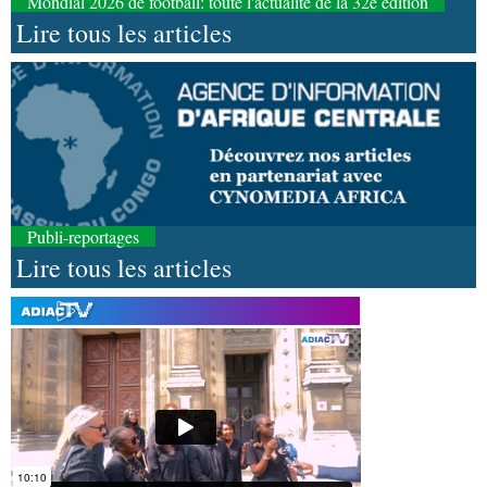
Mondial 2026 de football: toute l'actualité de la 32e édition
Lire tous les articles
Publi-reportages
Lire tous les articles
07-08-2026 11:03
Sport
Football, le week-end des Diables rouges et
des Congolais de la diaspora en Coupes d'Europe
(matches aller du 3e tour)
07-08-2026 10:18
Afrique-Monde
Afrique de l'Ouest : les mafias du
numérique inventent une nouvelle traite humaine