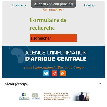
Aller au contenu principal
S’abonner
Voir les offres
Newsletter
Contact
Se connecter
Formulaire de
recherche
Toute l’information
du Bassin du Congo
Menu principal