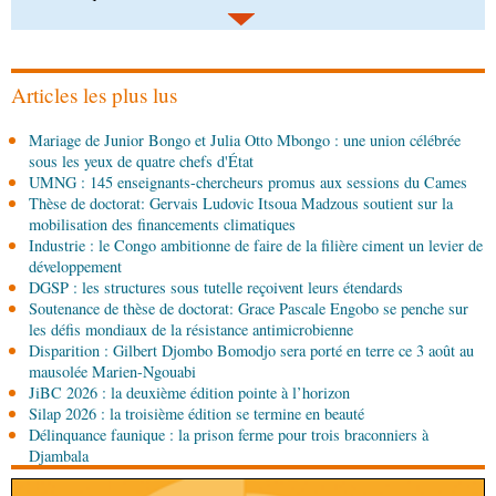
06-08-2026 14:15
Société
Épidémie d'Ebola : le gouvernement
renforce la riposte avec l'appui de l'OMS et
d'Africa CDC
Articles les plus lus
06-08-2026 12:38
Mariage de Junior Bongo et Julia Otto Mbongo : une union célébrée
Sport
Communiqué : Samira Leonie, nouvelle
sous les yeux de quatre chefs d'État
ambassadrice de la marque 1xBet Congo-
UMNG : 145 enseignants-chercheurs promus aux sessions du Cames
Brazzaville
Thèse de doctorat: Gervais Ludovic Itsoua Madzous soutient sur la
06-08-2026 09:30
mobilisation des financements climatiques
Politique
Assemblée nationale: la Commission
Industrie : le Congo ambitionne de faire de la filière ciment un levier de
Ecofin s’imprègne des réalités du CHU-B
développement
DGSP : les structures sous tutelle reçoivent leurs étendards
Soutenance de thèse de doctorat: Grace Pascale Engobo se penche sur
06-08-2026 08:45
les défis mondiaux de la résistance antimicrobienne
Politique
Vie des institutions : Pierre Ngolo et
Disparition : Gilbert Djombo Bomodjo sera porté en terre ce 3 août au
Pierre Oba jettent les bases d’une collaboration
mausolée Marien-Ngouabi
fructueuse
JiBC 2026 : la deuxième édition pointe à l’horizon
06-08-2026 08:30
Silap 2026 : la troisième édition se termine en beauté
Afrique-Monde
Centrafrique : les sanctions de
Délinquance faunique : la prison ferme pour trois braconniers à
l'ONU cachent la guerre silencieuse pour le
Djambala
contrôle des ressources