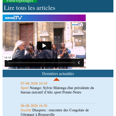
Publi-reportages
Lire tous les articles
07-08-2026 11:03
Sport
Football, le week-end des Diables rouges et
des Congolais de la diaspora en Coupes d'Europe
(matches aller du 3e tour)
07-08-2026 10:18
Afrique-Monde
Afrique de l'Ouest : les mafias du
numérique inventent une nouvelle traite humaine
07-08-2026 10:10
Sport
Nzango: Sylvie Malonga élue présidente du
bureau exécutif d’Afis sport Pointe-Noire
Dernières actualités
06-08-2026 16:30
Société
Diaspora : rencontre des Congolais de
l'étranger à Brazzaville
06-08-2026 15:30
Économie
Agriculture : Denis Sassou N'Guesso
lance la deuxième édition de la Grande foire