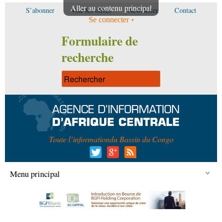
Aller au contenu principal
S’abonner
Voir les offres
Newsletter
Contact
Se connecter
Formulaire de
recherche
Toute l’information
du Bassin du Congo
Menu principal