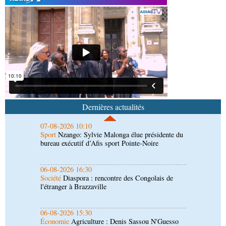
Sport
Football, le week-end des Diables rouges et
des Congolais de la diaspora en Coupes d'Europe
(matches aller du 3e tour)
07-08-2026 10:18
Afrique-Monde
Afrique de l'Ouest : les mafias du
numérique inventent une nouvelle traite humaine
07-08-2026 10:10
Sport
Nzango: Sylvie Malonga élue présidente du
bureau exécutif d’Afis sport Pointe-Noire
Dernières actualités
06-08-2026 16:30
Société
Diaspora : rencontre des Congolais de
l'étranger à Brazzaville
06-08-2026 15:30
Économie
Agriculture : Denis Sassou N'Guesso
lance la deuxième édition de la Grande foire
agricole du Congo
06-08-2026 15:10
Société
UMNG : 145 enseignants-chercheurs