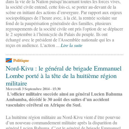
dans la vie de la Nation puisqu’incarnant toutes les forces vives,
la société civile entend, cette fois-ci, se porter au-devant de la
scène en initiant des actions d’envergure. Par rapport aux enjeux
sociopolitiques de l’heure avec, à la clé, la rentrée scolaire sur
fond de la paupérisation généralisée des familles, plusieurs
regroupements de la société civile ont pris l'option de se déplacer
le 2 septembre à l’hémicycle du Palais du peuple. Ils ont
échangé avec le président de l’Assemblée nationale qui les a
reçus en audience. L’action ...
Lire la suite
Politique
Nord-Kivu : le général de brigade Emmanuel
Lombe porté à la tête de la huitième région
militaire
Mercredi 3 Septembre 2014 - 15:30
L'officier militaire succède ainsi au général Lucien Bahuma
Ambamba, décédé le 30 août des suites d’un accident
vasculaire cérébral en Afrique du Sud.
La huitième région militaire au Nord-Kivu vient d’être pourvue
d’un nouveau commandement militaire après la disparition du
général Lucien Bahuma. C’est le général de brigade Emmanuel