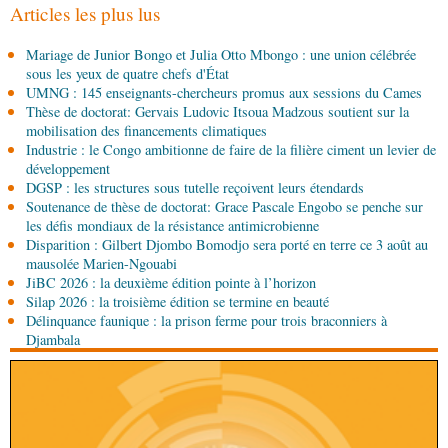
d'Africa CDC
Articles les plus lus
06-08-2026 12:38
Mariage de Junior Bongo et Julia Otto Mbongo : une union célébrée
Sport
Communiqué : Samira Leonie, nouvelle
sous les yeux de quatre chefs d'État
ambassadrice de la marque 1xBet Congo-
UMNG : 145 enseignants-chercheurs promus aux sessions du Cames
Brazzaville
Thèse de doctorat: Gervais Ludovic Itsoua Madzous soutient sur la
06-08-2026 09:30
mobilisation des financements climatiques
Politique
Assemblée nationale: la Commission
Industrie : le Congo ambitionne de faire de la filière ciment un levier de
Ecofin s’imprègne des réalités du CHU-B
développement
DGSP : les structures sous tutelle reçoivent leurs étendards
Soutenance de thèse de doctorat: Grace Pascale Engobo se penche sur
06-08-2026 08:45
les défis mondiaux de la résistance antimicrobienne
Politique
Vie des institutions : Pierre Ngolo et
Disparition : Gilbert Djombo Bomodjo sera porté en terre ce 3 août au
Pierre Oba jettent les bases d’une collaboration
mausolée Marien-Ngouabi
fructueuse
JiBC 2026 : la deuxième édition pointe à l’horizon
06-08-2026 08:30
Silap 2026 : la troisième édition se termine en beauté
Afrique-Monde
Centrafrique : les sanctions de
Délinquance faunique : la prison ferme pour trois braconniers à
l'ONU cachent la guerre silencieuse pour le
Djambala
contrôle des ressources