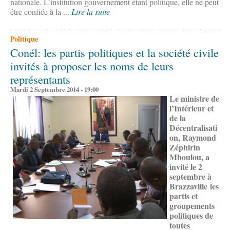
nationale. L’institution gouvernement étant politique, elle ne peut
être confiée à la ...
Lire la suite
Politique
Conél: les partis politiques et la société civile
invités à proposer les noms de leurs
représentants
Mardi 2 Septembre 2014 - 19:00
Le ministre de
l’Intérieur et
de la
Décentralisati
on, Raymond
Zéphirin
Mboulou, a
invité le 2
septembre à
Brazzaville les
partis et
groupements
politiques de
toutes