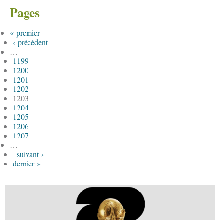
Pages
« premier
‹ précédent
…
1199
1200
1201
1202
1203
1204
1205
1206
1207
…
suivant ›
dernier »