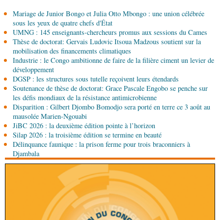
06-08-2026 12:38
Mariage de Junior Bongo et Julia Otto Mbongo : une union célébrée
Sport
Communiqué : Samira Leonie, nouvelle
sous les yeux de quatre chefs d'État
ambassadrice de la marque 1xBet Congo-
UMNG : 145 enseignants-chercheurs promus aux sessions du Cames
Brazzaville
Thèse de doctorat: Gervais Ludovic Itsoua Madzous soutient sur la
06-08-2026 09:30
mobilisation des financements climatiques
Politique
Assemblée nationale: la Commission
Industrie : le Congo ambitionne de faire de la filière ciment un levier de
Ecofin s’imprègne des réalités du CHU-B
développement
DGSP : les structures sous tutelle reçoivent leurs étendards
Soutenance de thèse de doctorat: Grace Pascale Engobo se penche sur
06-08-2026 08:45
les défis mondiaux de la résistance antimicrobienne
Politique
Vie des institutions : Pierre Ngolo et
Disparition : Gilbert Djombo Bomodjo sera porté en terre ce 3 août au
Pierre Oba jettent les bases d’une collaboration
mausolée Marien-Ngouabi
fructueuse
JiBC 2026 : la deuxième édition pointe à l’horizon
06-08-2026 08:30
Silap 2026 : la troisième édition se termine en beauté
Afrique-Monde
Centrafrique : les sanctions de
Délinquance faunique : la prison ferme pour trois braconniers à
l'ONU cachent la guerre silencieuse pour le
Djambala
contrôle des ressources