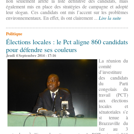
non seulement arrêté la liste définitive des candidats, mais
également mis en place des stratégies de campagne et adopté
leur slogan. Ces candidats ont mis l’accent sur les problèmes
environnementaux. En effet, ils ont clairement ...
Lire la suite
Politique
Élections locales : le Pct aligne 860 candidats
pour défendre ses couleurs
Jeudi 4 Septembre 2014 - 17:16
La réunion du
comité
d’investiture
des candidats
du Parti
congolais du
travail (PCT)
aux élections
locales et
sénatoriales s’e
st tenue à
Brazzaville du
1er au 3