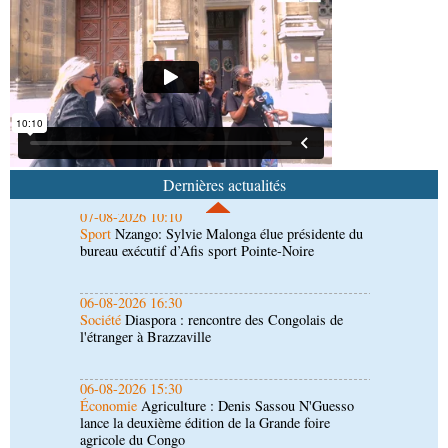
(matches aller du 3e tour)
07-08-2026 10:18
Afrique-Monde
Afrique de l'Ouest : les mafias du
numérique inventent une nouvelle traite humaine
07-08-2026 10:10
Sport
Nzango: Sylvie Malonga élue présidente du
bureau exécutif d’Afis sport Pointe-Noire
Dernières actualités
06-08-2026 16:30
Société
Diaspora : rencontre des Congolais de
l'étranger à Brazzaville
06-08-2026 15:30
Économie
Agriculture : Denis Sassou N'Guesso
lance la deuxième édition de la Grande foire
agricole du Congo
06-08-2026 15:10
Société
UMNG : 145 enseignants-chercheurs
promus aux sessions du Cames