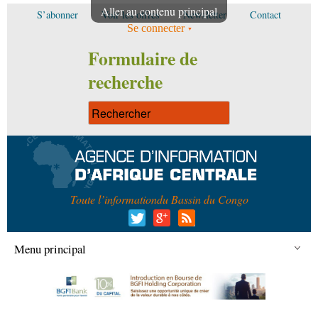
Aller au contenu principal
S’abonner
Voir les offres
Newsletter
Contact
Se connecter
Formulaire de
recherche
Toute l’information
du Bassin du Congo
Menu principal