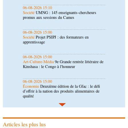
06-08-2026 15:00
Société
Projet PSIPJ : des formateurs en
apprentissage
06-08-2026 15:00
Art-Culture-Média
9e Grande rentrée littéraire de
Kinshasa : le Congo à l'honneur
06-08-2026 15:00
Économie
Deuxième édition de la Gfac : le défi
d’offrir à la nation des produits alimentaires de
qualité
06-08-2026 14:30
Économie
Gfac 2026 : des produits locaux dans
les stands, des surgelés dans les assiettes
06-08-2026 14:15
Société
Épidémie d'Ebola : le gouvernement
renforce la riposte avec l'appui de l'OMS et
d'Africa CDC
Articles les plus lus