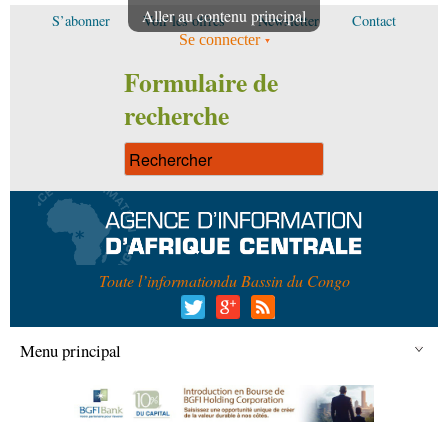
Aller au contenu principal
S’abonner
Voir les offres
Newsletter
Contact
Se connecter
Formulaire de
recherche
Toute l’information
du Bassin du Congo
Menu principal