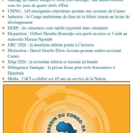
Environnement
Forêts : des techniciens formés à
sous les yeux de quatre chefs d'État
l'utilisation d'un logiciel d'évaluation des
UMNG : 145 enseignants-chercheurs promus aux sessions du Cames
émissions
Industrie : le Congo ambitionne de faire de la filière ciment un levier de
08-08-2026 01:15
développement
Afrique-Monde
Congo-Mali : les deux pays
DGSP : les structures sous tutelle reçoivent leurs étendards
envisagent le renforcement de leur coopération
Disparition : Gilbert Djombo Bomodjo sera porté en terre ce 3 août au
agricole
mausolée Marien-Ngouabi
JiBC 2026 : la deuxième édition pointe à l’horizon
08-08-2026 01:13
Distinction : Darrel Ornelle Elion Assiana promue maître-assistant
Économie
Marché boursier : la Banque postale du
Cames
Congo officialise son entrée à la BVMAC
Silap 2026 : la troisième édition se termine en beauté
Délinquance faunique : la prison ferme pour trois braconniers à
08-08-2026 01:00
Djambala
Société
Accélération du développement: la
Média : l’ACI a célébré ses 65 ans au service de la Nation
République du Congo mise sur sa diaspora