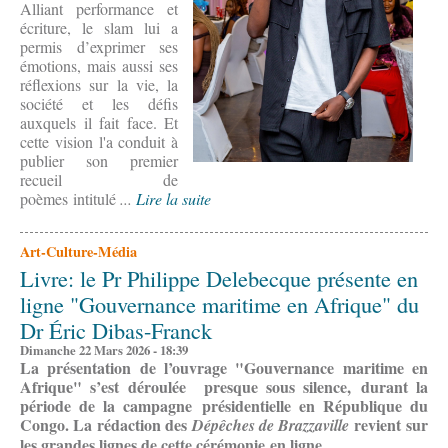
Alliant performance et
écriture, le slam lui a
permis d’exprimer ses
émotions, mais aussi ses
réflexions sur la vie, la
société et les défis
auxquels il fait face. Et
cette vision l'a conduit à
publier son premier
recueil de
poèmes intitulé
...
Lire la suite
Art-Culture-Média
Livre: le Pr Philippe Delebecque présente en
ligne "Gouvernance maritime en Afrique" du
Dr Éric Dibas-Franck
Dimanche 22 Mars 2026 - 18:39
La présentation de l’ouvrage "Gouvernance maritime en
Afrique" s’est déroulée presque sous silence, durant la
période de la campagne présidentielle en République du
Congo. La rédaction des
revient sur
Dépêches de Brazzaville
les grandes lignes de cette cérémonie en ligne.