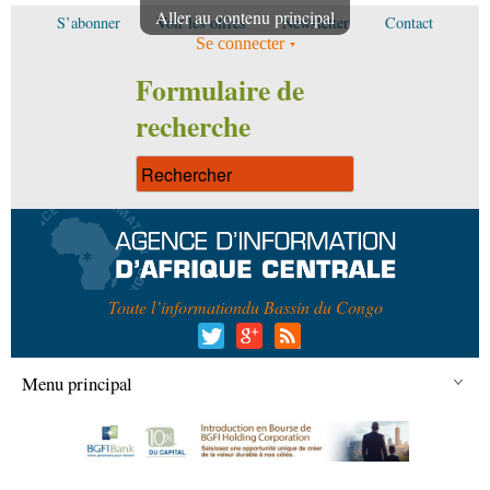
Aller au contenu principal
S’abonner
Voir les offres
Newsletter
Contact
Se connecter
Formulaire de
recherche
Toute l’information
du Bassin du Congo
Menu principal