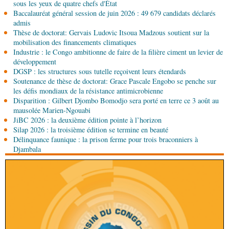
sous les yeux de quatre chefs d'État
ambassadrice de la marque 1xBet Congo-
Baccalauréat général session de juin 2026 : 49 679 candidats déclarés
Brazzaville
admis
06-08-2026 09:30
Thèse de doctorat: Gervais Ludovic Itsoua Madzous soutient sur la
Politique
Assemblée nationale: la Commission
mobilisation des financements climatiques
Ecofin s’imprègne des réalités du CHU-B
Industrie : le Congo ambitionne de faire de la filière ciment un levier de
développement
DGSP : les structures sous tutelle reçoivent leurs étendards
06-08-2026 08:45
Soutenance de thèse de doctorat: Grace Pascale Engobo se penche sur
Politique
Vie des institutions : Pierre Ngolo et
les défis mondiaux de la résistance antimicrobienne
Pierre Oba jettent les bases d’une collaboration
Disparition : Gilbert Djombo Bomodjo sera porté en terre ce 3 août au
fructueuse
mausolée Marien-Ngouabi
06-08-2026 08:30
JiBC 2026 : la deuxième édition pointe à l’horizon
Afrique-Monde
Centrafrique : les sanctions de
Silap 2026 : la troisième édition se termine en beauté
l'ONU cachent la guerre silencieuse pour le
Délinquance faunique : la prison ferme pour trois braconniers à
contrôle des ressources
Djambala