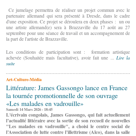
Ce jumelage permettra de réaliser un projet commun avec le
partenaire allemand qui sera présenté à Dresde, dans le cadre
d'une exposition. Ce projet se déroulera en deux phases : un ou
une artiste allemand(e) sera à Brazzaville du 17 août au 27
septembre pour une séance de travail et un accompagnement de
la part de l'artiste de Brazzaville.
Les conditions de participation sont : formation artistique
achevée (Souhaitée mais facultative), avoir fait une ...
Lire la
suite
Art-Culture-Média
Littérature: James Gassongo lance en France
la tournée promotionnelle de son ouvrage
«Les malades en vadrouille»
Samedi 14 Mars 2026 - 18:45
L'écrivain
congolais,
James Gassongo,
qui
fait
actuellement
l
’
actualité littéraire avec la sortie de son recueil de nouvelles
"Les malades en vadrouille"
, a choisi le
centre social de
l’A
ssociation de
l
utte
c
ontre l
’i
llettrisme (Alco),
dans la salle