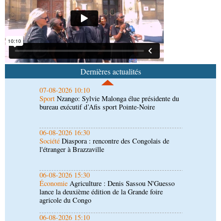
07-08-2026 10:18
Afrique-Monde
Afrique de l'Ouest : les mafias du
numérique inventent une nouvelle traite humaine
07-08-2026 10:10
Sport
Nzango: Sylvie Malonga élue présidente du
bureau exécutif d’Afis sport Pointe-Noire
Dernières actualités
06-08-2026 16:30
Société
Diaspora : rencontre des Congolais de
l'étranger à Brazzaville
06-08-2026 15:30
Économie
Agriculture : Denis Sassou N'Guesso
lance la deuxième édition de la Grande foire
agricole du Congo
06-08-2026 15:10
Société
UMNG : 145 enseignants-chercheurs
promus aux sessions du Cames
06-08-2026 15:00