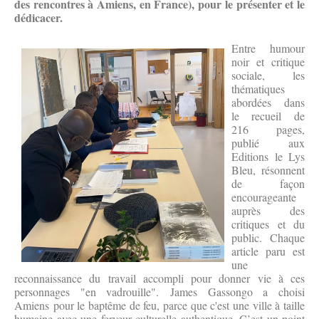
des rencontres à Amiens, en France), pour le présenter et le
dédicacer.
Entre humour
noir et critique
sociale, les
thématiques
abordées dans
le recueil de
216 pages,
publié aux
Editions le Lys
Bleu, résonnent
de façon
encourageante
auprès des
critiques et du
public. Chaque
article paru est
une
reconnaissance du travail accompli pour donner vie à ces
personnages "en vadrouille". James Gassongo a choisi
Amiens pour le baptême de feu, parce que c'est une ville à taille
humaine avec une ferveur culturelle authentique. C’est un point