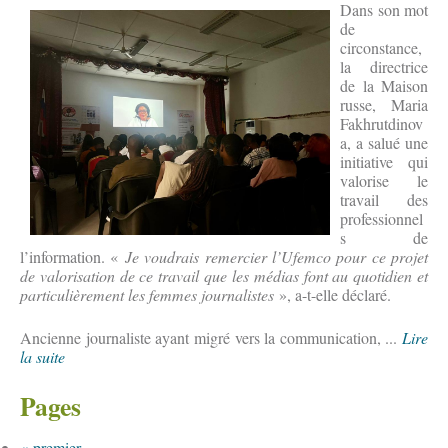
Dans son mot
de
circonstance,
la directrice
de la Maison
russe, Maria
Fakhrutdinov
a, a salué une
initiative qui
valorise le
travail des
professionnel
s de
l’information. «
Je voudrais remercier l’Ufemco pour ce projet
de valorisation de ce travail que les médias font au quotidien et
particulièrement les femmes journalistes
», a-t-elle déclaré.
Ancienne journaliste ayant migré vers la communication, ...
Lire
la suite
Pages
« premier