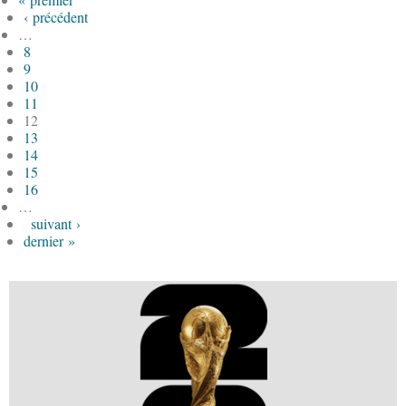
‹ précédent
…
8
9
10
11
12
13
14
15
16
…
suivant ›
dernier »