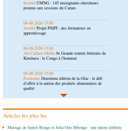
Société
Projet PSIPJ : des formateurs en
apprentissage
06-08-2026 15:00
Art-Culture-Média
9e Grande rentrée littéraire de
Kinshasa : le Congo à l'honneur
06-08-2026 15:00
Économie
Deuxième édition de la Gfac : le défi
d’offrir à la nation des produits alimentaires de
qualité
06-08-2026 14:30
Économie
Gfac 2026 : des produits locaux dans
les stands, des surgelés dans les assiettes
06-08-2026 14:15
Société
Épidémie d'Ebola : le gouvernement
renforce la riposte avec l'appui de l'OMS et
d'Africa CDC
Articles les plus lus
06-08-2026 12:38
Mariage de Junior Bongo et Julia Otto Mbongo : une union célébrée
Sport
Communiqué : Samira Leonie, nouvelle