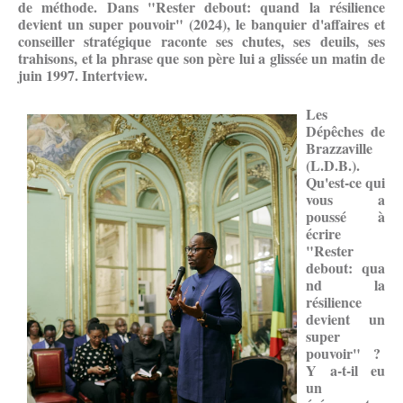
de méthode. Dans "Rester debout: quand la résilience
devient un super pouvoir" (2024), le banquier d'affaires et
conseiller stratégique raconte ses chutes, ses deuils, ses
trahisons, et la phrase que son père lui a glissée un matin de
juin 1997. Intertview.
Les
Dépêches de
Brazzaville
(L.D.B.).
Qu'est-ce qui
vous a
poussé à
écrire
"Rester
debout: qua
nd la
résilience
devient un
super
pouvoir" ?
Y a-t-il eu
un