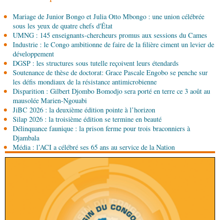
06-08-2026 15:10
Mariage de Junior Bongo et Julia Otto Mbongo : une union célébrée
Société
UMNG : 145 enseignants-chercheurs
sous les yeux de quatre chefs d'État
promus aux sessions du Cames
UMNG : 145 enseignants-chercheurs promus aux sessions du Cames
Industrie : le Congo ambitionne de faire de la filière ciment un levier de
06-08-2026 15:00
développement
Société
Projet PSIPJ : des formateurs en
DGSP : les structures sous tutelle reçoivent leurs étendards
apprentissage
Soutenance de thèse de doctorat: Grace Pascale Engobo se penche sur
les défis mondiaux de la résistance antimicrobienne
Disparition : Gilbert Djombo Bomodjo sera porté en terre ce 3 août au
06-08-2026 15:00
mausolée Marien-Ngouabi
Art-Culture-Média
9e Grande rentrée littéraire de
JiBC 2026 : la deuxième édition pointe à l’horizon
Kinshasa : le Congo à l'honneur
Silap 2026 : la troisième édition se termine en beauté
Délinquance faunique : la prison ferme pour trois braconniers à
06-08-2026 15:00
Djambala
Économie
Deuxième édition de la Gfac : le défi
Média : l’ACI a célébré ses 65 ans au service de la Nation
d’offrir à la nation des produits alimentaires de
qualité