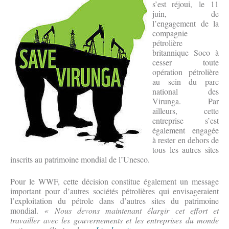
s’est réjoui, le 11
juin, de
l’engagement de la
compagnie
pétrolière
britannique Soco à
cesser toute
opération pétrolière
au sein du parc
national des
Virunga. Par
ailleurs, cette
entreprise s’est
également engagée
à rester en dehors de
tous les autres sites
inscrits au patrimoine mondial de l’Unesco.
Pour le WWF, cette décision constitue également un message
important pour d’autres sociétés pétrolières qui envisageraient
l’exploitation du pétrole dans d’autres sites du patrimoine
mondial.
« Nous devons maintenant élargir cet effort et
travailler avec les gouvernements et les entreprises du monde