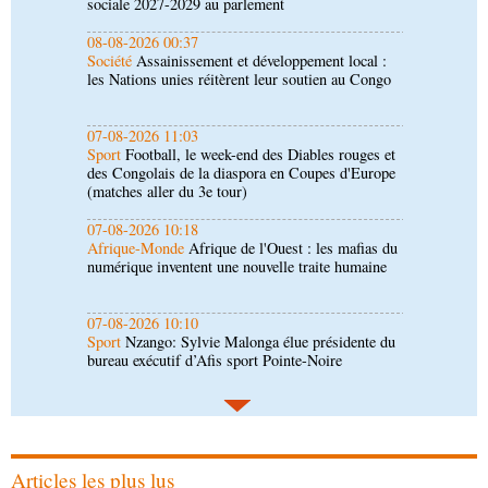
07-08-2026 11:03
Sport
Football, le week-end des Diables rouges et
des Congolais de la diaspora en Coupes d'Europe
(matches aller du 3e tour)
07-08-2026 10:18
Afrique-Monde
Afrique de l'Ouest : les mafias du
numérique inventent une nouvelle traite humaine
07-08-2026 10:10
Sport
Nzango: Sylvie Malonga élue présidente du
bureau exécutif d’Afis sport Pointe-Noire
06-08-2026 16:30
Société
Diaspora : rencontre des Congolais de
l'étranger à Brazzaville
06-08-2026 15:30
Économie
Agriculture : Denis Sassou N'Guesso
lance la deuxième édition de la Grande foire
agricole du Congo
Articles les plus lus