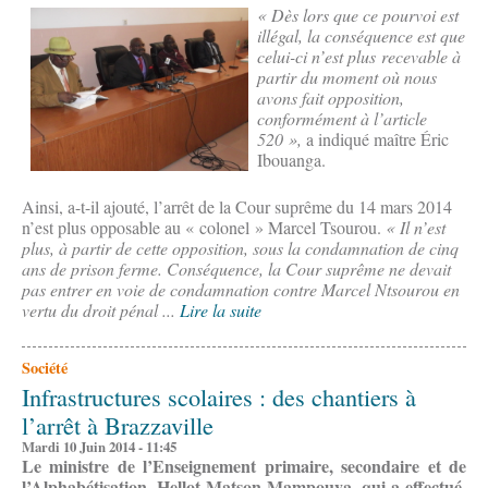
« Dès lors que ce pourvoi est
illégal, la conséquence est que
celui-ci n’est plus recevable à
partir du moment où nous
avons fait opposition,
conformément à l’article
520 »,
a indiqué maître Éric
Ibouanga.
Ainsi, a-t-il ajouté, l’arrêt de la Cour suprême du 14 mars 2014
n’est plus opposable au « colonel » Marcel Tsourou.
« Il n’est
plus, à partir de cette opposition, sous la condamnation de cinq
ans de prison ferme. Conséquence, la Cour suprême ne devait
pas entrer en voie de condamnation contre Marcel Ntsourou en
vertu du droit pénal ...
Lire la suite
Société
Infrastructures scolaires : des chantiers à
l’arrêt à Brazzaville
Mardi 10 Juin 2014 - 11:45
Le ministre de l’Enseignement primaire, secondaire et de
l’Alphabétisation, Hellot Matson Mampouya, qui a effectué,