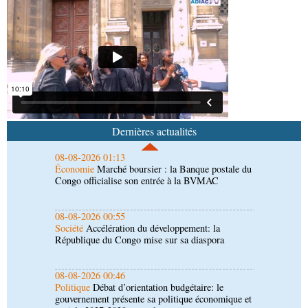
l'utilisation d'un logiciel d'évaluation des
émissions
08-08-2026 01:18
Afrique-Monde
Congo-Mali : les deux pays
envisagent le renforcement de leur coopération
agricole
08-08-2026 01:13
Économie
Marché boursier : la Banque postale du
Congo officialise son entrée à la BVMAC
Dernières actualités
08-08-2026 00:55
Société
Accélération du développement: la
République du Congo mise sur sa diaspora
08-08-2026 00:46
Politique
Débat d’orientation budgétaire: le
gouvernement présente sa politique économique et
sociale 2027-2029 au parlement
08-08-2026 00:37
Société
Assainissement et développement local :
les Nations unies réitèrent leur soutien au Congo