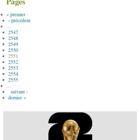
Pages
« premier
‹ précédent
…
2547
2548
2549
2550
2551
2552
2553
2554
2555
…
suivant ›
dernier »