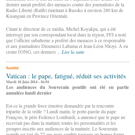
dernier aurait proféré des menaces contre des journalistes de la
Radio Liberté (Ralib) émettant à Basoko à environ 280 km de
Kisangani en Province Orientale.
Citant le directeur de ce média, Michel Koyakpa, qui a été
interrogé par son correspondant local dans la région, FFJ a noté
que l’officier subalterne a proféré des menaces à ce responsable
et aux journalistes Dieumerci Labama et Jean-Léon Nkoyi. À en
croire l'ONG, ces derniers ...
Lire la suite
Société
Vatican : le pape, fatigué, réduit ses activités
Mardi 10 Juin 2014 - 16:54
Les audiences du Souverain pontife ont été en partie
annulées lundi dernier
Est-ce la grande force émotive demandée par la rencontre
tripartie de la veille ? Lundi matin, le porte-parole du pape
François, le père Federico Lombardi, a annoncé que le pape ne
recevrait pas dans la matinée toutes les personnalités et les
groupes inscrits aux audiences de la matinée. Le Souverain
pontife est âgé de 77 ans mais semble toujours en bonne forme