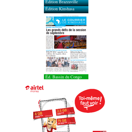
Édition Brazzaville
Édition Kinshasa
Éd. Bassin du Congo