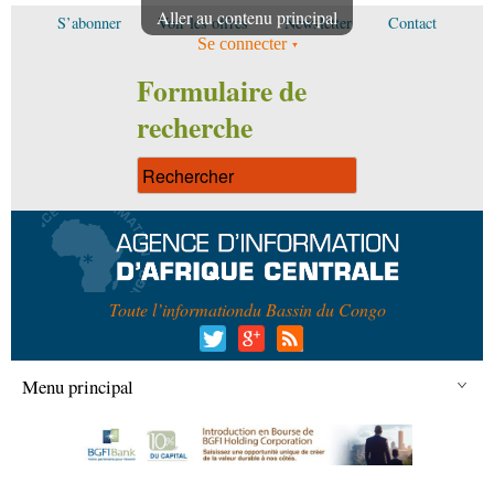
Aller au contenu principal
S’abonner
Voir les offres
Newsletter
Contact
Se connecter
Formulaire de
recherche
Toute l’information
du Bassin du Congo
Menu principal