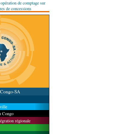
e opération de comptage sur
ares de concessions
u Congo-SA
ille
du Congo
tégration régionale