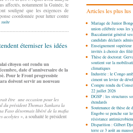
le défi du renouveau
plus affectés, notamment la Guinée, le
 ont souligné que les exigences de
Articles les plus lus
éponse coordonnée pour lutter contre
04-08-2026 17:45
 suite
Mariage de Junior Bongo
Société
Insertion profes
union célébrée sous les 
formés aux métiers de l’
Baccalauréat général ses
candidats déclarés admis
tendent éterniser les idées
04-08-2026 17:00
Enseignement supérieur 
Économie
Développement
invités à choisir des fili
installations de Sofatt I
Thèse de doctorat: Gerv
soutient sur la mobilisa
alai citoyen ont rendu un
climatiques
embre, date d’anniversaire de la
04-08-2026 16:45
Industrie : le Congo ambi
è. Pour le Front progressiste
Économie
Contrôle et c
ciment un levier de dév
kara doivent servir au nouveau
Rheinland rejoint le disp
Compte rendu du Conseil
22 juillet 2026
04-08-2026 14:00
DGSP : les structures sou
rait être une occasion pour les
Sport
8e Championnat na
étendards
déal du président Thomas Sankara la
Brazzaville au sommet d
Soutenance de thèse de d
na Faso désormais libéré de la mafia
Engobo se penche sur le
s acolytes
», a souhaité le président
résistance antimicrobien
04-08-2026 12:30
Disparition : Gilbert D
Afrique-Monde
Afrique 
terre ce 3 août au maus
mondiale finance la mod