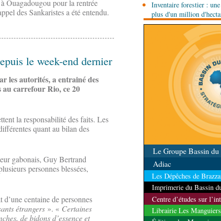
s à Ouagadougou pour la rentrée
Inventaire forestier : un
routier Bangui-Douala
ppel des Sankaristes a été entendu.
plus d'un million d'hect
depuis le week-end dernier
r les autorités, a entrainé des
s au carrefour Rio, ce 20
tent la responsabilité des faits. Les
différentes quant au bilan des
Le Groupe Bassin d
érieur gabonais, Guy Bertrand
Adiac
lusieurs personnes blessées,
Les Dépêches de Brazzav
Imprimerie du Bassin 
at d’une centaine de personnes
Centre d’études sur l’in
sants étrangers
». «
Certaines
Librairie Les Manguiers
nches, de bidons d’essence et