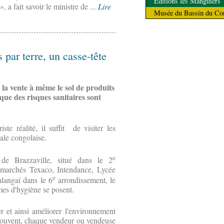
Éditions les Manguiers
», a fait savoir le ministre de ...
Lire
Musée du Bassin du Co
par terre, un casse-tête
 la vente à même le sol de produits
que des risques sanitaires sont
te réalité, il suffit de visiter les
tale congolaise.
e
e Brazzaville, situé dans le 2
archés Texaco, Intendance, Lycée
e
angaï dans le 6
arrondissement, le
mes d'hygiène se posent.
 et ainsi améliorer l'environnement
 Souvent, chaque vendeur ou vendeuse