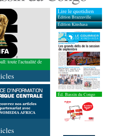
Lire le quotidien
Édition Brazzaville
Édition Kinshasa
l: toute l'actualité de
ticles
Éd. Bassin du Congo
ticles