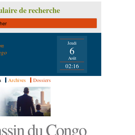
laire de recherche
Jeudi
on
6
ngo
Août
02:16
a
Archives
Dossiers
Bassin du Congo