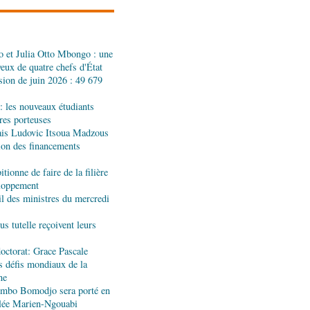
 et Julia Otto Mbongo : une
sionnelle: des jeunes
yeux de quatre chefs d'État
hôtellerie
sion de juin 2026 : 49 679
: les nouveaux étudiants
 industriel : visite des
ères porteuses
ndustrie
ais Ludovic Itsoua Madzous
tion des financements
tionne de faire de la filière
onformité : TÜV
eloppement
ositif national
 des ministres du mercredi
s tutelle reçoivent leurs
tional de taekwondo :
'une édition remarquable
octorat: Grace Pascale
s défis mondiaux de la
ne
jombo Bomodjo sera porté en
centrale : la Banque
olée Marien-Ngouabi
ernisation du corridor