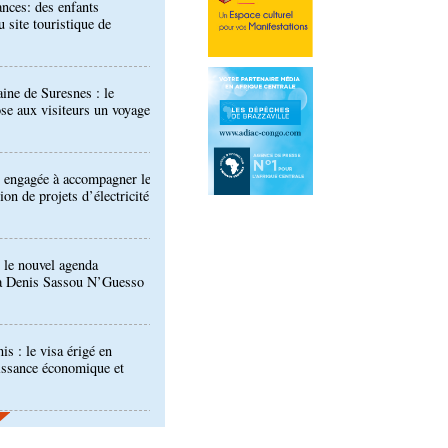
aine de Suresnes : le
se aux visiteurs un voyage
 engagée à accompagner le
on de projets d’électricité
 le nouvel agenda
à Denis Sassou N’Guesso
is : le visa érigé en
issance économique et
 interdit de participer aux
 de la CAF
Développement industriel :