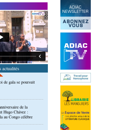
 accord signé à Pointe-
n des produits forestiers
oi de gala se poursuit
 actualités
nniversaire de la
nt Hugo Chávez :
la au Congo célèbre
nces: des enfants
u site touristique de