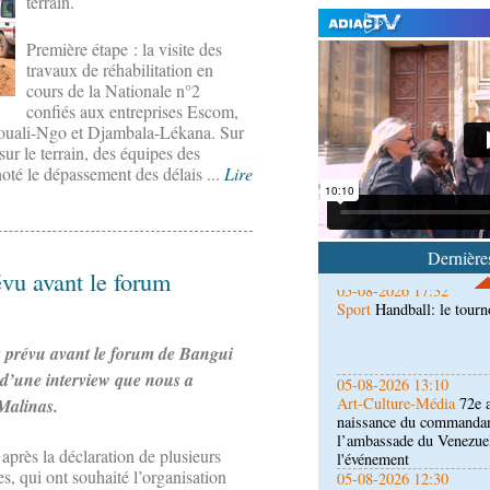
terrain.
Première étape : la visite des
travaux de réhabilitation en
cours de la Nationale n°2
confiés aux entreprises Escom,
05-08-2026 22:10
Économie
Economie : un
tsouali-Ngo et Djambala-Lékana. Sur
Noire pour la valorisatio
sur le terrain, des équipes des
non ligneux
 noté le dépassement des délais ...
Lire
05-08-2026 17:32
Sport
Handball: le tourn
Dernières
évu avant le forum
05-08-2026 13:10
Art-Culture-Média
72e a
naissance du commanda
s prévu avant le forum de Bangui
l’ambassade du Venezue
l'événement
rt d’une interview que nous a
05-08-2026 12:30
Malinas.
Société
Colonie des vaca
orphelins de militaires a
Lamba Belolo
après la déclaration de plusieurs
s, qui ont souhaité l’organisation
05-08-2026 10:51