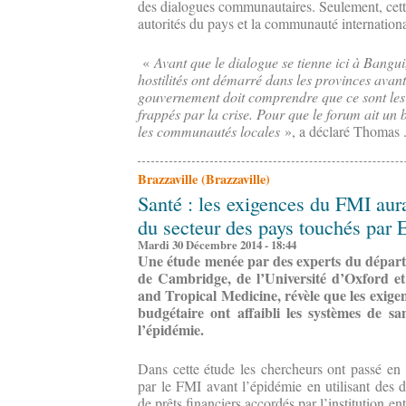
des dialogues communautaires. Seulement, cette
autorités du pays et la communauté internationa
«
Avant que le dialogue se tienne ici à Bangui,
hostilités ont démarré dans les provinces avan
gouvernement doit comprendre que ce sont les
frappés par la crise. Pour que le forum ait un 
les communautés locales
», a déclaré Thomas .
Brazzaville (Brazzaville)
Santé : les exigences du FMI aura
du secteur des pays touchés par 
Mardi 30 Décembre 2014 - 18:44
Une étude menée par des experts du départe
de Cambridge, de l’Université d’Oxford e
and Tropical Medicine, révèle que
l
es exige
budgétaire ont affaibli les systèmes de sa
l’épidémie.
Dans cette étude les chercheurs ont passé en
par le FMI avant l’épidémie en utilisant des
de prêts financiers accordés par l’institution e