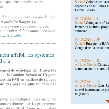
 étape a été annulée par les
Société
Guinguette afric
le.
Panier du Kouilou propo
culinaire
 il faut une concertation locale. Les
05-08-2026 10:30
t d’atteindre Bangui. Le
Société
Énergie: la BAD
 paysans qui sont beaucoup plus
Congo dans la structurati
bon résultat, il doit commencer dans
..
Lire la suite
05-08-2026 10:22
Afrique-Monde
Cémac :
communautaire soumis 
ient affaibli les systèmes
Ebola
05-08-2026 10:15
Afrique-Monde
États-Un
ment de sociologie de l’Université
nouvel instrument de pu
t de la London School of Hygiene
migratoire
nces du FMI en matière de rigueur
04-08-2026 18:00
nté des pays les plus touchés par
Sport
Football: le Congo
compétitions interclubs
 revue les politiques mises en œuvre
 données fournies par les programmes
04-08-2026 17:45
ntre 1990 et 2014. Après avoir analysé
Économie
Ministère du 