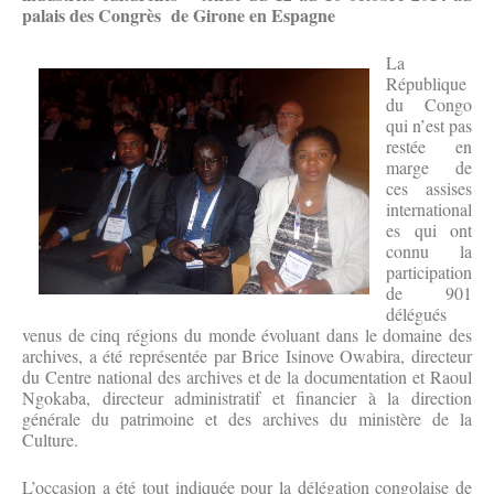
palais des Congrès de Girone en Espagne
La
République
du Congo
qui n’est pas
restée en
marge de
ces assises
international
es qui ont
connu la
participation
de 901
délégués
venus de cinq régions du monde évoluant dans le domaine des
archives, a été représentée par Brice Isinove Owabira, directeur
du Centre national des archives et de la documentation et Raoul
Ngokaba, directeur administratif et financier à la direction
générale du patrimoine et des archives du ministère de la
Culture.
L’occasion a été tout indiquée pour la délégation congolaise de