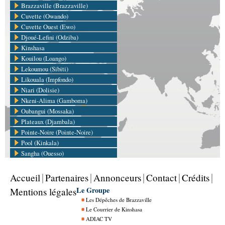
Brazzaville (Brazzaville)
Cuvette (Owando)
Cuvette Ouest (Ewo)
Djoué-Lefini (Odziba)
Kinshasa
Kouilou (Loango)
Lekoumou (Sibiti)
Likouala (Impfondo)
Niari (Dolisie)
Nkeni-Alima (Gamboma)
Oubangui (Mossaka)
Plateaux (Djambala)
Pointe-Noire (Pointe-Noire)
Pool (Kinkala)
Sangha (Ouesso)
Accueil
Partenaires
Annonceurs
Contact
Crédits
Le Groupe
Mentions légales
Les Dépêches de Brazzaville
Le Courrier de Kinshasa
ADIAC TV