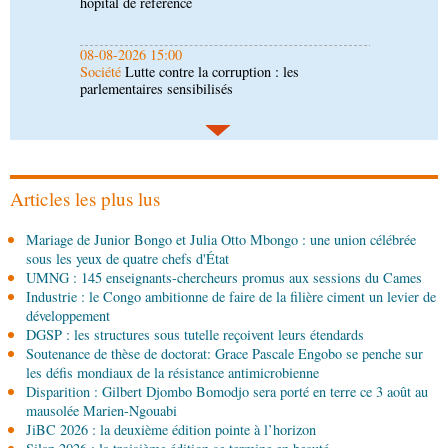
parlementaires sensibilisés
08-08-2026 14:30
Art-Culture-Média
Concours de musique "Talents
+" : la liste des participants publiée
08-08-2026 01:25
Environnement
Forêts : des techniciens formés à
l'utilisation d'un logiciel d'évaluation des
émissions
Articles les plus lus
08-08-2026 01:15
Mariage de Junior Bongo et Julia Otto Mbongo : une union célébrée
Afrique-Monde
Congo-Mali : les deux pays
sous les yeux de quatre chefs d'État
envisagent le renforcement de leur coopération
UMNG : 145 enseignants-chercheurs promus aux sessions du Cames
agricole
Industrie : le Congo ambitionne de faire de la filière ciment un levier de
08-08-2026 01:13
développement
Économie
Marché boursier : la Banque postale du
DGSP : les structures sous tutelle reçoivent leurs étendards
Congo officialise son entrée à la BVMAC
Soutenance de thèse de doctorat: Grace Pascale Engobo se penche sur
les défis mondiaux de la résistance antimicrobienne
Disparition : Gilbert Djombo Bomodjo sera porté en terre ce 3 août au
08-08-2026 01:00
mausolée Marien-Ngouabi
Société
Accélération du développement: la
JiBC 2026 : la deuxième édition pointe à l’horizon
République du Congo mise sur sa diaspora