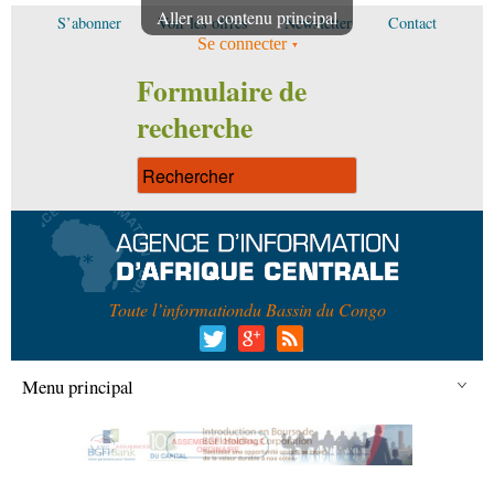
Aller au contenu principal
S’abonner
Voir les offres
Newsletter
Contact
Se connecter
Formulaire de
recherche
Toute l’information
du Bassin du Congo
Menu principal