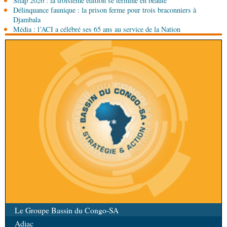
Silap 2026 : la troisième édition se termine en beauté
Délinquance faunique : la prison ferme pour trois braconniers à
08-08-2026 00:45
Djambala
Politique
Débat d’orientation budgétaire: le
Média : l’ACI a célébré ses 65 ans au service de la Nation
gouvernement présente sa politique économique et
sociale 2027-2029 au Parlement
08-08-2026 00:30
Société
Assainissement et développement local :
les Nations unies réitèrent leur soutien au Congo
Le Groupe Bassin du Congo-SA
Adiac