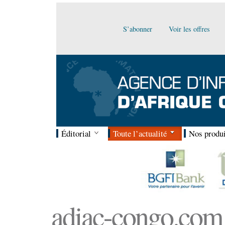
S’abonner
Voir les offres
Éditorial
Toute l’actualité
Nos produi
adiac-congo.com :