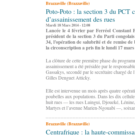
Brazzaville (Brazzaville)
Poto-Poto : la section 3 du PCT
d’assainissement des rues
Mardi 18 Mars 2014 - 12:08
Lancée le 4 février par Ferréol Constant P
président de la section 3 du Parti congolai
34, l’opération de salubrité et de remise d
la circonscription a pris fin le lundi 17 mars
La clôture de cette première phase du program
assainissement a été présidée par le responsable
Gassakys, secondé par le secrétaire chargé de l’
Gilles Denguet Atticky.
Elle est intervenue un mois après quatre opérat
poubelles aux populations. Dans les dix cellules
huit rues — les rues Luingui, Djoueké, Léni
Martyrs et l’avenue Marien-Ngouabi —, soixant
Brazzaville (Brazzaville)
Centrafrique : la haute-commissa