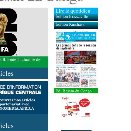
Lire le quotidien
Édition Brazzaville
Édition Kinshasa
l: toute l'actualité de
ticles
Éd. Bassin du Congo
ticles