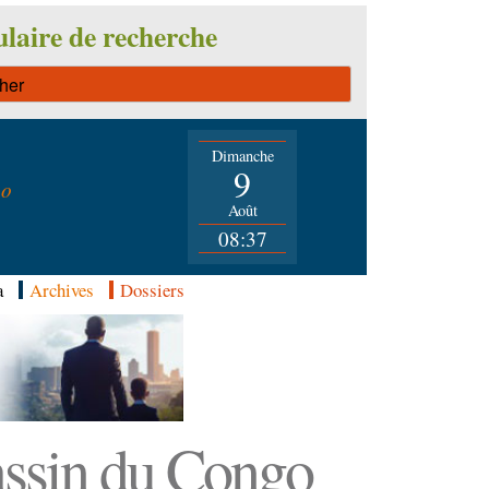
laire de recherche
Dimanche
n
9
go
Août
08:37
a
Archives
Dossiers
Bassin du Congo