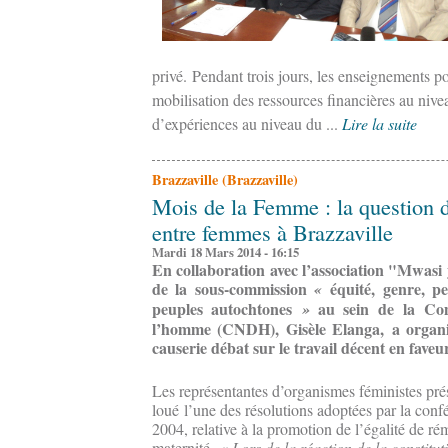
privé.
Pendant trois jours, les enseignements po
mobilisation des ressources financières au nivea
d’expériences au niveau du ...
Lire la suite
Brazzaville (Brazzaville)
Mois de la Femme : la question d
entre femmes à Brazzaville
Mardi 18 Mars 2014 - 16:15
En collaboration avec l’association "Mwas
de la sous-commission
équité, genre, p
«
peuples autochtones
au sein de la Com
»
l’homme (CNDH), Gisèle Elanga, a organis
causerie débat sur le travail décent en fave
Les représentantes d’organismes féministes prés
loué l’une des résolutions adoptées par la confé
2004, relative à la promotion de l’égalité de rém
maternité.
« Lors de la réaction de la constitut