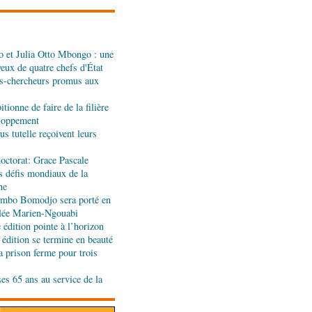
nt de leur coopération
 et Julia Otto Mbongo : une
er : la Banque postale du
yeux de quatre chefs d'État
entrée à la BVMAC
s-chercheurs promus aux
tionne de faire de la filière
développement: la
eloppement
se sur sa diaspora
s tutelle reçoivent leurs
octorat: Grace Pascale
s défis mondiaux de la
tion budgétaire: le
ne
a politique économique et
jombo Bomodjo sera porté en
rlement
olée Marien-Ngouabi
édition pointe à l’horizon
t développement local :
 édition se termine en beauté
ent leur soutien au Congo
a prison ferme pour trois
ses 65 ans au service de la
end des Diables rouges et
spora en Coupes d'Europe