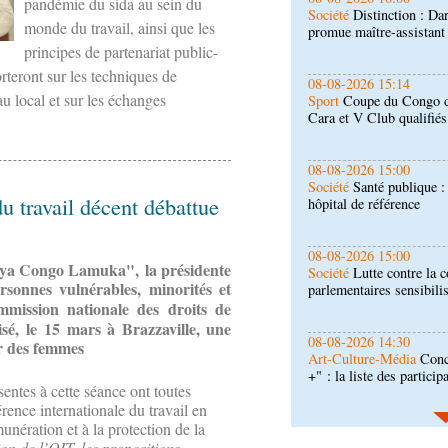
pandémie du sida au sein du
Sport
Coupe du Congo de 
monde du travail, ainsi que les
Cara et V Club qualifiés
principes de partenariat public-
rteront sur les techniques de
08-08-2026 15:00
u local et sur les échanges
Société
Santé publique 
hôpital de référence
08-08-2026 15:00
Société
Lutte contre la c
u travail décent débattue
parlementaires sensibili
08-08-2026 14:30
i ya Congo Lamuka", la présidente
Art-Culture-Média
Conc
ersonnes vulnérables, minorités et
+" : la liste des particip
mission nationale des droits de
é, le 15 mars à Brazzaville, une
08-08-2026 01:25
ur des femmes
Environnement
Forêts :
l'utilisation d'un logicie
entes à cette séance ont toutes
émissions
rence internationale du travail en
08-08-2026 01:15
unération et à la protection de la
Afrique-Monde
Congo-M
ion de l’OIT, les propositions