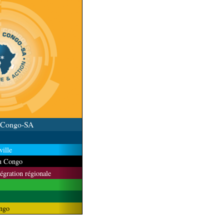
r)
u Congo-SA
ille
du Congo
tégration régionale
ngo