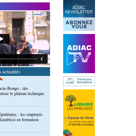
ma: le film congolais «
e contre la délinquance
ucie-Bongo : des
iser le plateau technique
 actualités
 épidémies : les employés
 Kambissi en formation
rrel Ornelle Elion Assiana
t Cames