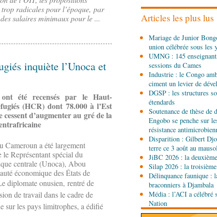
envisagent le renforceme
trop radicales pour l’époque, par
agricole
Articles les plus lus
 des salaires minimaux pour le ...
08-08-2026 01:13
Mariage de Junior Bongo
Économie
Marché boursi
union célébrée sous les 
Congo officialise son 
UMNG : 145 enseignant
fugiés inquiète l’Unoca et
sessions du Cames
08-08-2026 01:00
Industrie : le Congo ambi
Société
Accélération du 
ciment un levier de dév
République du Congo mi
DGSP : les structures sou
s ont été recensés par le Haut-
étendards
éfugiés (HCR) dont 78.000 à l’Est
Soutenance de thèse de d
e cessent d’augmenter au gré de la
08-08-2026 00:45
Engobo se penche sur le
Politique
Débat d’orienta
entrafricaine
résistance antimicrobien
gouvernement présente s
Disparition : Gilbert D
sociale 2027-2029 au Pa
 au Cameroun a été largement
terre ce 3 août au maus
e le Représentant spécial du
08-08-2026 00:30
JiBC 2026 : la deuxième 
rique centrale (Unoca), Abou
Société
Assainissement e
Silap 2026 : la troisième
nauté économique des États de
les Nations unies réitèr
Délinquance faunique : l
Le diplomate onusien,
rentré de
braconniers à Djambala
on de travail dans le cadre de
Média : l’ACI a célébré 
07-08-2026 11:03
Nation
e sur les pays limitrophes, a édifié
Sport
Football, le week-
des Congolais de la dia