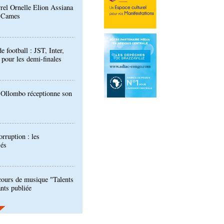
football : JST, Inter,
 pour les demi-finales
: Ollombo réceptionne son
orruption : les
sés
ours de musique "Talents
ants publiée
 des techniciens formés à
l d'évaluation des
ali : les deux pays