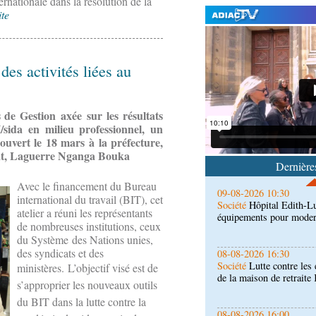
nationale dans la résolution de la
ite
des activités liées au
09-08-2026 10:38
Art-Culture-Média
Ciné
Es’crim» promeut la lutt
juvénile par le sport
 de Gestion axée sur les résultats
sida en milieu professionnel, un
09-08-2026 10:30
 ouvert le 18 mars à la préfecture,
Société
Hôpital Edith-L
État, Laguerre Nganga Bouka
équipements pour modern
Dernières
Avec le financement du Bureau
08-08-2026 16:30
international du travail (BIT), cet
Société
Lutte contre les
atelier a réuni les représentants
de la maison de retraite
de nombreuses institutions, ceux
du Système des Nations unies,
des syndicats et des
08-08-2026 16:00
Société
Distinction : Da
ministères.
L’objectif visé est de
promue maître-assistan
s’approprier les nouveaux outils
du BIT dans la lutte contre la
08-08-2026 15:14