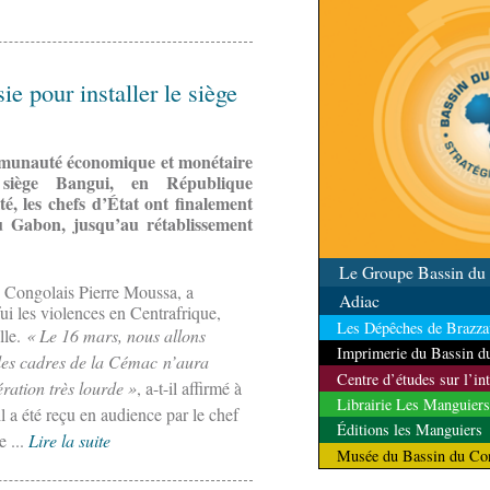
(matches aller du 3e tou
ie pour installer le siège
mmunauté économique et monétaire
siège Bangui, en République
é, les chefs d’État ont finalement
au Gabon, jusqu’au rétablissement
Le Groupe Bassin d
 Congolais Pierre Moussa, a
Adiac
fui les violences en Centrafrique,
Les Dépêches de Brazzav
lle.
« Le 16 mars, nous allons
Imprimerie du Bassin 
s les cadres de la Cémac n’aura
Centre d’études sur l’in
ration très lourde »
, a-t-il affirmé à
Librairie Les Manguiers
il a été reçu en audience par le chef
Éditions les Manguiers
e ...
Lire la suite
Musée du Bassin du Co