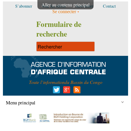
Aller au contenu principal
S’abonner
Voir les offres
Newsletter
Contact
Se connecter
Formulaire de
recherche
Toute l’information
du Bassin du Congo
Menu principal