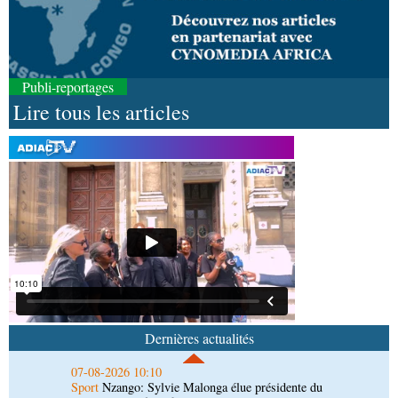
Publi-reportages
Lire tous les articles
07-08-2026 11:03
Sport
Football, le week-end des Diables rouges et
des Congolais de la diaspora en Coupes d'Europe
(matches aller du 3e tour)
07-08-2026 10:18
Afrique-Monde
Afrique de l'Ouest : les mafias du
numérique inventent une nouvelle traite humaine
07-08-2026 10:10
Sport
Nzango: Sylvie Malonga élue présidente du
bureau exécutif d’Afis sport Pointe-Noire
Dernières actualités
06-08-2026 16:30
Société
Diaspora : rencontre des Congolais de