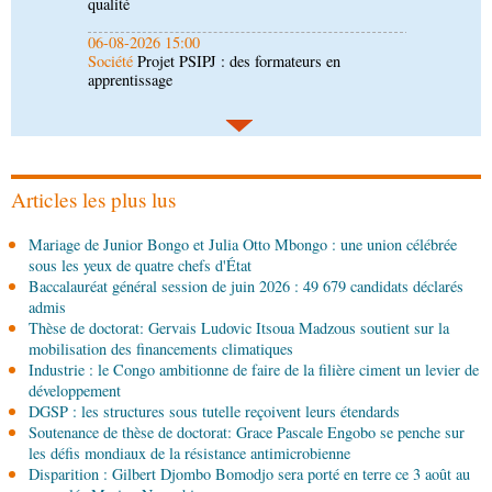
06-08-2026 14:30
Économie
Gfac 2026 : des produits locaux dans
les stands, des surgelés dans les assiettes
06-08-2026 14:15
Société
Épidémie d'Ebola : le gouvernement
renforce la riposte avec l'appui de l'OMS et
d'Africa CDC
Articles les plus lus
06-08-2026 12:38
Mariage de Junior Bongo et Julia Otto Mbongo : une union célébrée
Sport
Communiqué : Samira Leonie, nouvelle
sous les yeux de quatre chefs d'État
ambassadrice de la marque 1xBet Congo-
Baccalauréat général session de juin 2026 : 49 679 candidats déclarés
Brazzaville
admis
06-08-2026 09:30
Thèse de doctorat: Gervais Ludovic Itsoua Madzous soutient sur la
Politique
Assemblée nationale: la Commission
mobilisation des financements climatiques
Ecofin s’imprègne des réalités du CHU-B
Industrie : le Congo ambitionne de faire de la filière ciment un levier de
développement
DGSP : les structures sous tutelle reçoivent leurs étendards
06-08-2026 08:45
Soutenance de thèse de doctorat: Grace Pascale Engobo se penche sur
Politique
Vie des institutions : Pierre Ngolo et
les défis mondiaux de la résistance antimicrobienne
Pierre Oba jettent les bases d’une collaboration
Disparition : Gilbert Djombo Bomodjo sera porté en terre ce 3 août au
fructueuse