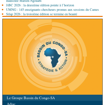
mausolée Marien-Ngouabi
06-08-2026 08:30
JiBC 2026 : la deuxième édition pointe à l’horizon
Afrique-Monde
Centrafrique : les sanctions de
UMNG : 145 enseignants-chercheurs promus aux sessions du Cames
l'ONU cachent la guerre silencieuse pour le
Silap 2026 : la troisième édition se termine en beauté
contrôle des ressources
Le Groupe Bassin du Congo-SA
Adiac