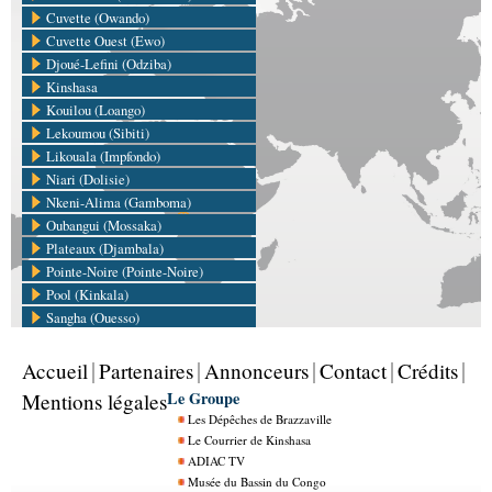
Cuvette (Owando)
Cuvette Ouest (Ewo)
Djoué-Lefini (Odziba)
Kinshasa
Kouilou (Loango)
Lekoumou (Sibiti)
Likouala (Impfondo)
Niari (Dolisie)
Nkeni-Alima (Gamboma)
Oubangui (Mossaka)
Plateaux (Djambala)
Pointe-Noire (Pointe-Noire)
Pool (Kinkala)
Sangha (Ouesso)
Accueil
Partenaires
Annonceurs
Contact
Crédits
Le Groupe
Mentions légales
Les Dépêches de Brazzaville
Le Courrier de Kinshasa
ADIAC TV
Musée du Bassin du Congo