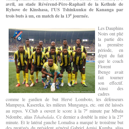
avril, au stade Révérend-Père-Raphaël de la Kethule de
Ryhove de Kinshasa, l’US Tshinkunku de Kananga par
e
trois buts à un, en match de la 13
journée.
Les Dauphins
Noirs ont plié
la partie dès
la première
période, en
dépit du fait
que le coach
Florent
Ibenge avait
fait tourner
son effectif.
Ainsi des
cadres
comme le gardien de but Hervé Lomboto, les défenseurs
Mampuya, Kasereka, les milieux Munganga, etc. ont été laissés
e
au repos. V.Club a ouvert le score à la 7
minute par Mbala
e
Ndombe, alias
Tshabalala
. Ce dernier a doublé la mise à la 27
minute. Et le latéral gauche Lomalisa a marqué le troisième but
des protégés du président général Gabriel Amisi Kumba, alias