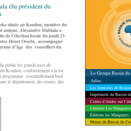
ala élu président du
u
eka située au Kouilou, membre du
dat unique, Alexandre Mabiala a
te de l’élection locale du jeudi 23
nistre Henri Ossebi, accompagné
oyenne d’âge des conseillers du
du public les grands axes de
du Kouilou, conformément à la loi
Le Groupe Bassin d
 d'un programme essentiellement basé
Adiac
dans le département: des routes, des
Les Dépêches de Brazzav
Imprimerie du Bassin 
Centre d’études sur l’in
Librairie Les Manguiers
Éditions les Manguiers
Musée du Bassin du Co