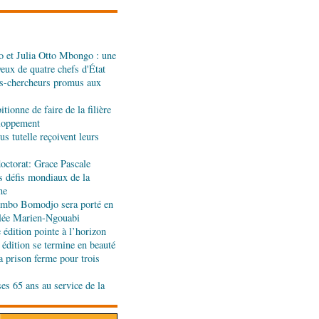
se sur sa diaspora
 et Julia Otto Mbongo : une
tion budgétaire: le
yeux de quatre chefs d'État
a politique économique et
s-chercheurs promus aux
rlement
tionne de faire de la filière
t développement local :
eloppement
ent leur soutien au Congo
s tutelle reçoivent leurs
octorat: Grace Pascale
s défis mondiaux de la
end des Diables rouges et
ne
spora en Coupes d'Europe
jombo Bomodjo sera porté en
r)
olée Marien-Ngouabi
édition pointe à l’horizon
de l'Ouest : les mafias du
 édition se termine en beauté
 nouvelle traite humaine
a prison ferme pour trois
ses 65 ans au service de la
longa élue présidente du
port Pointe-Noire