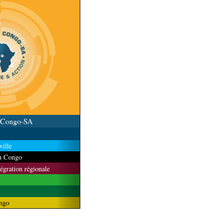
u Congo-SA
ille
du Congo
tégration régionale
ngo