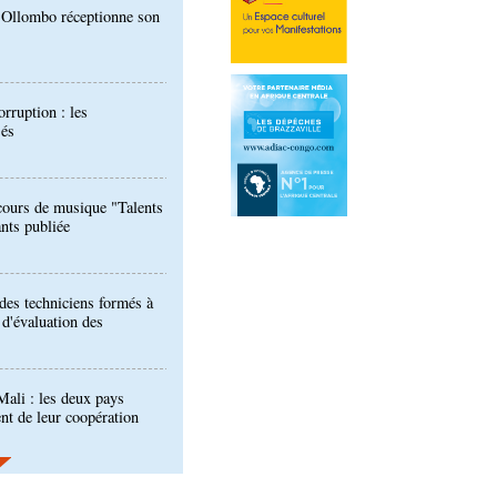
orruption : les
sés
ours de musique "Talents
ants publiée
 des techniciens formés à
l d'évaluation des
ali : les deux pays
nt de leur coopération
er : la Banque postale du
entrée à la BVMAC
développement: la