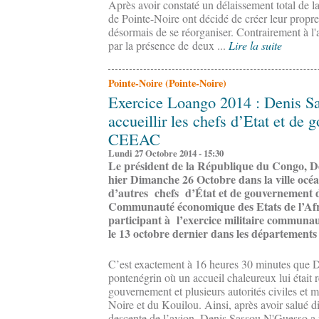
Après avoir constaté un délaissement total de 
de Pointe-Noire ont décidé de créer leur propre
désormais de se réorganiser. Contrairement à l'
par la présence de deux ...
Lire la suite
Pointe-Noire (Pointe-Noire)
Exercice Loango 2014 : Denis S
accueillir les chefs d’Etat et de
CEEAC
Lundi 27 Octobre 2014 - 15:30
Le président de la République du Congo, De
hier Dimanche 26 Octobre dans la ville océan
d’autres chefs d’État et de gouvernement 
Communauté économique des Etats de l’Af
participant à l’exercice militaire communa
le 13 octobre dernier dans les départements
C’est exactement à 16 heures 30 minutes que D
pontenégrin où un accueil chaleureux lui était
gouvernement et plusieurs autorités civiles et m
Noire et du Kouilou. Ainsi, après avoir salué div
descente de l’avion, Denis Sassou N'Guesso a 