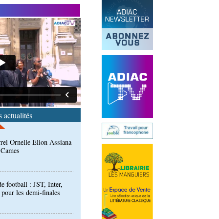
 épidémies : les employés
 Kambissi en formation
rrel Ornelle Elion Assiana
t Cames
 actualités
football : JST, Inter,
 pour les demi-finales
: Ollombo réceptionne son