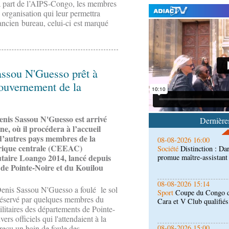
la part de l’AIPS-Congo, les membres
 organisation qui leur permettra
ancien bureau, celui-ci est marqué
08-08-2026 16:30
Société
Lutte contre les
de la maison de retraite
assou N'Guesso prêt à
 gouvernement de la
08-08-2026 16:00
Société
Distinction : Da
promue maître-assistan
nis Sassou N'Guesso est arrivé
Dernières
e, où il procédera à l’accueil
d’autres pays membres de la
08-08-2026 15:14
rique centrale (CEEAC)
Sport
Coupe du Congo de 
utaire Loango 2014, lancé depuis
Cara et V Club qualifiés
 de Pointe-Noire et du Kouilou
08-08-2026 15:00
enis Sassou N'Guesso a foulé le sol
Société
Santé publique 
 réservé par quelques membres du
hôpital de référence
ilitaires des départements de Pointe-
ers officiels qui l'attendaient à la
08-08-2026 15:00
reçu un bain de foule des