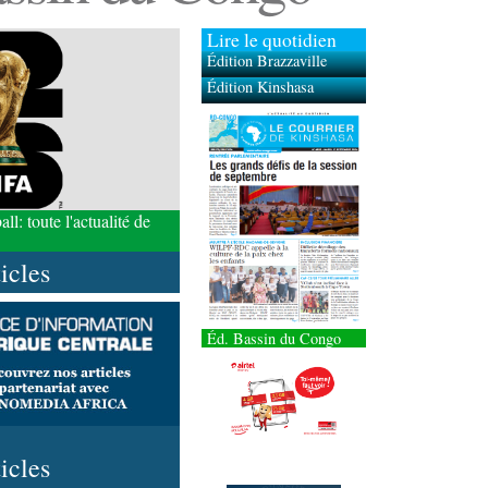
Lire le quotidien
Édition Brazzaville
Édition Kinshasa
l: toute l'actualité de
ticles
Éd. Bassin du Congo
ticles