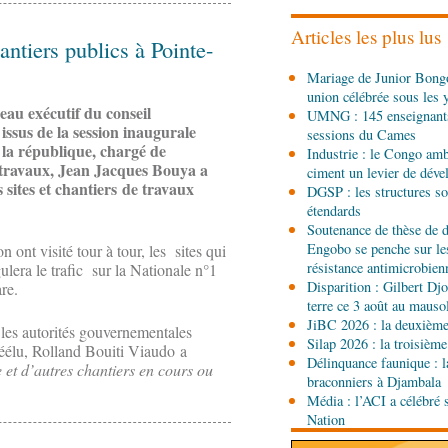
République du Congo mi
Articles les plus lus
ntiers publics à Pointe-
08-08-2026 00:45
Mariage de Junior Bongo
Politique
Débat d’orienta
union célébrée sous les 
gouvernement présente s
u exécutif du conseil
UMNG : 145 enseignant
sociale 2027-2029 au Pa
issus de la session inaugurale
sessions du Cames
e la république, chargé de
08-08-2026 00:30
Industrie : le Congo ambi
 travaux, Jean Jacques Bouya a
Société
Assainissement e
ciment un levier de dév
les Nations unies réitèr
 sites et chantiers de travaux
DGSP : les structures sou
étendards
Soutenance de thèse de d
07-08-2026 11:03
Engobo se penche sur le
ont visité tour à tour, les sites qui
Sport
Football, le week-
résistance antimicrobien
ulera le trafic sur la Nationale n°1
des Congolais de la dia
Disparition : Gilbert D
re.
(matches aller du 3e tou
terre ce 3 août au maus
07-08-2026 10:15
JiBC 2026 : la deuxième 
e les autorités gouvernementales
Afrique-Monde
Afrique 
Silap 2026 : la troisième
réélu, Rolland Bouiti Viaudo a
numérique inventent une
Délinquance faunique : l
 et d’autres chantiers en cours ou
braconniers à Djambala
Média : l’ACI a célébré 
07-08-2026 10:15
Nation
Sport
Nzango: Sylvie Ma
bureau exécutif d’Afis s