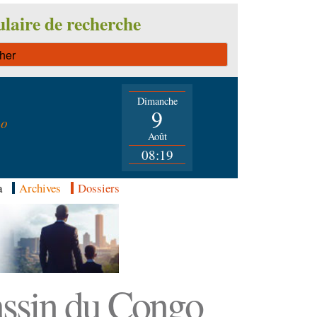
laire de recherche
Dimanche
n
9
go
Août
08:19
a
Archives
Dossiers
Bassin du Congo