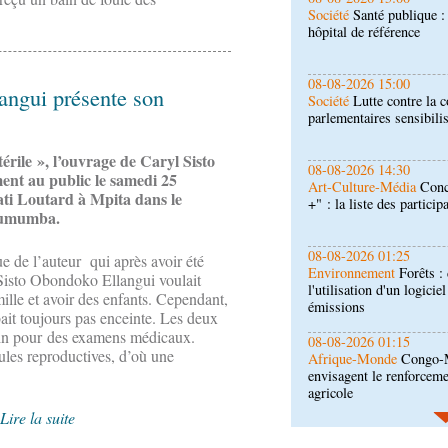
Société
Lutte contre la c
parlementaires sensibili
08-08-2026 14:30
angui présente son
Art-Culture-Média
Conc
+" : la liste des particip
érile », l’ouvrage de Caryl Sisto
08-08-2026 01:25
ment au public le samedi 25
Environnement
Forêts :
Tati Loutard à Mpita dans le
l'utilisation d'un logicie
 Lumumba.
émissions
08-08-2026 01:15
ue de l’auteur qui après avoir été
Afrique-Monde
Congo-M
Sisto Obondoko Ellangui voulait
envisagent le renforceme
ille et avoir des enfants. Cependant,
agricole
bait toujours pas enceinte. Les deux
cin pour des examens médicaux.
08-08-2026 01:13
ules reproductives, d’où une
Économie
Marché boursi
Congo officialise son 
Lire la suite
08-08-2026 01:00
Société
Accélération du 