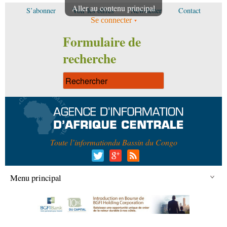
Aller au contenu principal
S’abonner
Voir les offres
Newsletter
Contact
Se connecter
Formulaire de
recherche
Toute l’information
du Bassin du Congo
Menu principal