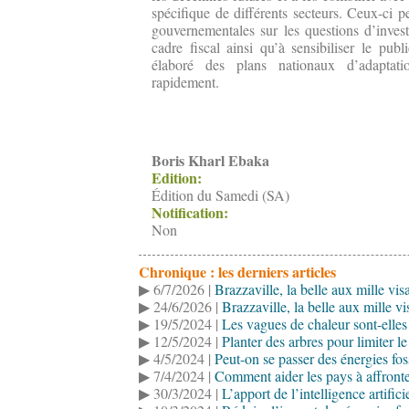
spécifique de différents secteurs. Ceux-ci p
gouvernementales sur les questions d’inves
cadre fiscal ainsi qu’à sensibiliser le pub
élaboré des plans nationaux d’adapta
rapidement.
Boris Kharl Ebaka
Edition:
Édition du Samedi (SA)
Notification:
Non
Chronique : les derniers articles
▶ 6/7/2026 |
Brazzaville, la belle aux mille vis
▶ 24/6/2026 |
Brazzaville, la belle aux mille v
▶ 19/5/2024 |
Les vagues de chaleur sont-elles
▶ 12/5/2024 |
Planter des arbres pour limiter l
▶ 4/5/2024 |
Peut-on se passer des énergies fos
▶ 7/4/2024 |
Comment aider les pays à affronter
▶ 30/3/2024 |
L’apport de l’intelligence artific