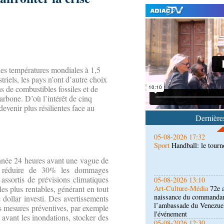
05-08-2026 22:10
Économie
Economie : un
Noire pour la valorisatio
 des températures mondiales à 1,5
non ligneux
riels, les pays n’ont d’autre choix
s de combustibles fossiles et de
05-08-2026 17:32
arbone. D’où l’intérêt de cinq
Sport
Handball: le tourn
evenir plus résilientes face au
Dernières
05-08-2026 13:10
Art-Culture-Média
72e a
naissance du commanda
nnée 24 heures avant une vague de
l’ambassade du Venezue
t réduire de 30% les dommages
l'événement
assortis de prévisions climatiques
05-08-2026 12:30
Société
Colonie des vaca
es plus rentables, générant en tout
orphelins de militaires a
dollar investi. Des avertissements
Lamba Belolo
s mesures préventives, par exemple
 avant les inondations, stocker des
05-08-2026 10:51