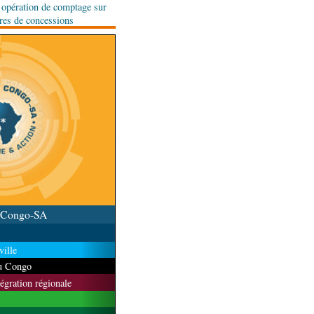
e opération de comptage sur
ares de concessions
u Congo-SA
ille
du Congo
tégration régionale