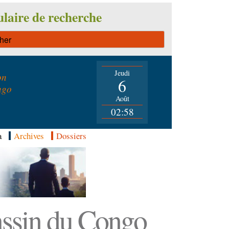
laire de recherche
Jeudi
on
6
ngo
Août
02:58
a
Archives
Dossiers
Bassin du Congo