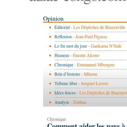
Opinion
Éditorial
- Les Dépêches de Brazzaville
Réflexion
- Jean-Paul Pigasse
Le fin mot du jour
- Gankama N'Siah
Humeur
- Faustin Akono
Chronique
- Emmanuel Mbengue
Brin d’histoire
- Mfumu
Tribune libre
- Sergueï Lavrov
Idées-forces
- Les Dépêches de Brazzavi
Analyse
- Xinhua
Chronique
Comment aider les pays à a