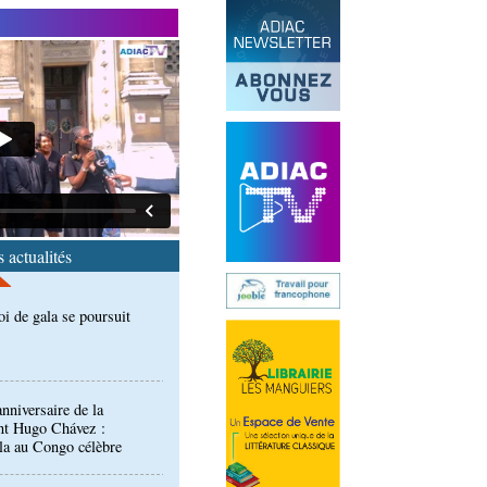
 accord signé à Pointe-
n des produits forestiers
oi de gala se poursuit
 actualités
nniversaire de la
nt Hugo Chávez :
la au Congo célèbre
nces: des enfants
u site touristique de