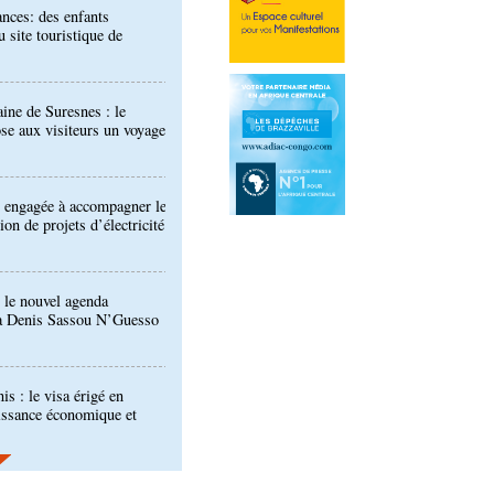
aine de Suresnes : le
se aux visiteurs un voyage
 engagée à accompagner le
on de projets d’électricité
 le nouvel agenda
à Denis Sassou N’Guesso
is : le visa érigé en
issance économique et
 interdit de participer aux
 de la CAF
Développement industriel :