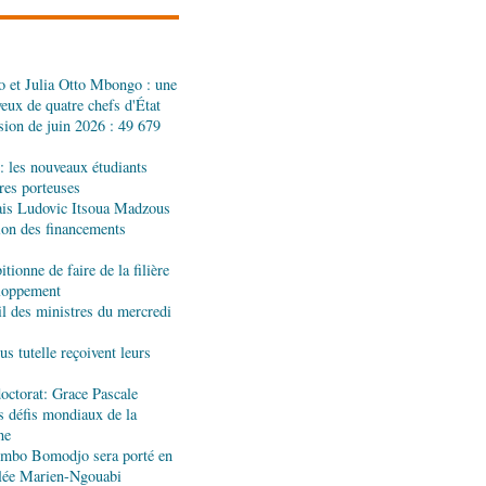
 et Julia Otto Mbongo : une
sionnelle: des jeunes
yeux de quatre chefs d'État
hôtellerie
sion de juin 2026 : 49 679
: les nouveaux étudiants
 industriel : visite des
ères porteuses
ndustrie
ais Ludovic Itsoua Madzous
tion des financements
tionne de faire de la filière
onformité : TÜV
eloppement
ositif national
 des ministres du mercredi
s tutelle reçoivent leurs
tional de taekwondo :
'une édition remarquable
octorat: Grace Pascale
s défis mondiaux de la
ne
jombo Bomodjo sera porté en
centrale : la Banque
olée Marien-Ngouabi
ernisation du corridor