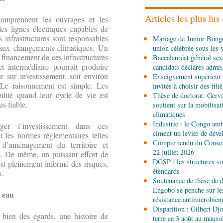
le défi du renouveau
Articles les plus lus
 comprennent les ouvrages et les
les lignes électriques capables de
04-08-2026 17:45
 infrastructures sont responsables
Mariage de Junior Bongo
Société
Insertion profes
 aux changements climatiques. Un
union célébrée sous les 
formés aux métiers de l’
financement de ces infrastructures
Baccalauréat général ses
et intermédiaire pourrait produire
candidats déclarés admis
04-08-2026 17:00
r sur investissement, soit environ
Enseignement supérieur 
Économie
Développement
. Le raisonnement est simple. Les
invités à choisir des fili
installations de Sofatt I
bilité quand leur cycle de vie est
Thèse de doctorat: Gerv
s fiable.
soutient sur la mobilisa
climatiques
04-08-2026 16:45
Industrie : le Congo ambi
ger l’investissement dans ces
Économie
Contrôle et c
ciment un levier de dév
nt les normes réglementaires telles
Rheinland rejoint le disp
Compte rendu du Conseil
d’aménagement du territoire et
22 juillet 2026
es. De même, un puissant effort de
04-08-2026 14:00
DGSP : les structures sou
st pleinement informé des risques,
Sport
8e Championnat na
étendards
s.
Brazzaville au sommet d
Soutenance de thèse de d
Engobo se penche sur le
 eau
résistance antimicrobien
04-08-2026 12:30
Disparition : Gilbert D
Afrique-Monde
Afrique 
 bien des égards, une histoire de
terre ce 3 août au maus
mondiale finance la mod