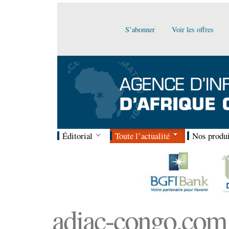
S’abonner
Voir les offres
Éditorial
Toute l’actualité
Nos produi
adiac-congo.com :