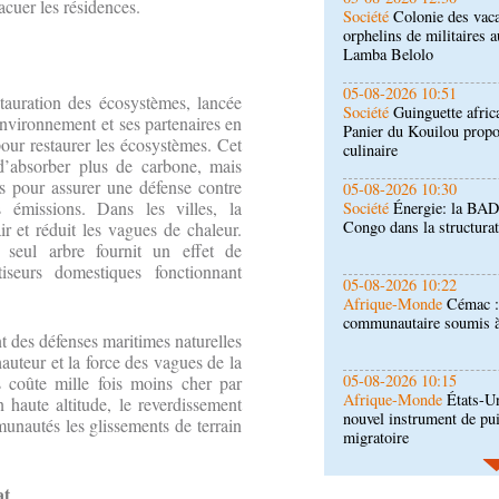
acuer les résidences.
Société
Guinguette afric
Panier du Kouilou propo
culinaire
05-08-2026 10:30
tauration des écosystèmes, lancée
Société
Énergie: la BAD
nvironnement et ses partenaires en
Congo dans la structurati
ur restaurer les écosystèmes. Cet
 d’absorber plus de carbone, mais
es pour assurer une défense contre
05-08-2026 10:22
 émissions. Dans les villes, la
Afrique-Monde
Cémac :
communautaire soumis 
air et réduit les vagues de chaleur.
 seul arbre fournit un effet de
iseurs domestiques fonctionnant
05-08-2026 10:15
Afrique-Monde
États-Un
nouvel instrument de pu
nt des défenses maritimes naturelles
migratoire
auteur et la force des vagues de la
04-08-2026 18:00
 coûte mille fois moins cher par
Sport
Football: le Congo
 haute altitude, le reverdissement
compétitions interclubs
nautés les glissements de terrain
04-08-2026 17:45
at
Économie
Ministère du 