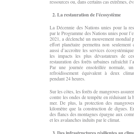
ressources ou, dans certains cas extrêmes, év
2. La restauration de l’écosystème
La Décennie des Nations unies pour la res
par le Programme des Nations unies pour l’e
2021, a déclenché un mouvement mondial po
effort planétaire permettra non seulement
aussi d’accroître les services écosystémiqu
les impacts les plus dévastateurs de ces
restauration des forêts urbaines rafraîchit l’
Par une journée ensoleillée normale, un
refroidissement équivalent à deux climat
pendant 24 heures.
Sur les côtes, les forêts de mangroves assure
contre les ondes de tempête en réduisant la h
mer. De plus, la protection des mangroves
kilomètre que la construction de digues. En
des flancs des montagnes épargne aux commu
et les avalanches induits par le climat.
3. Des infrastructures résilientes au clim