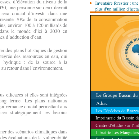
resses, d’élévation du niveau de la
Inventaire forestier : un
routier Bangui-Douala
030, une personne sur deux devrait
plus d'un million d'hect
 sera crucial d’investir dans une
 représente 70% de la consommation
ns, environ 100 à 120 milliards de
s dans le monde d’ici à 2030 en
mes d’adduction d’eau.
r des plans holistiques de gestion
tégrée des ressources en eau, qui
e hydrique : de la source à la
 et au retour dans l’environnement.
s efficaces si elles sont intégrées
Le Groupe Bassin d
long terme. Les plans nationaux
Adiac
gouvernance crucial permettant aux
Les Dépêches de Brazzav
iser stratégiquement les besoins
Imprimerie du Bassin 
Centre d’études sur l’in
ner des scénarios climatiques dans
Librairie Les Manguiers
des évaluations de la vulnérabilité