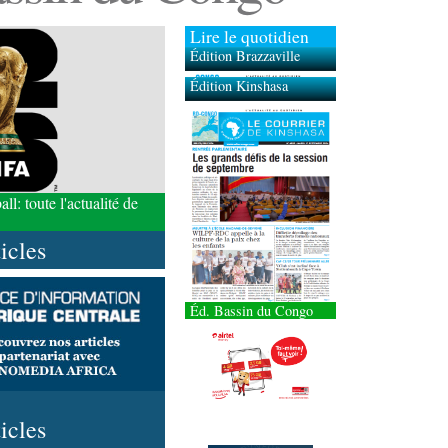
Lire le quotidien
Édition Brazzaville
Édition Kinshasa
l: toute l'actualité de
ticles
Éd. Bassin du Congo
ticles