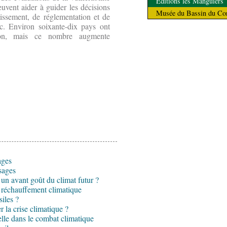
Éditions les Manguiers
euvent aider à guider les décisions
Musée du Bassin du Co
tissement, de réglementation et de
lic. Environ soixante-dix pays ont
tion, mais ce nombre augmente
ages
isages
 un avant goût du climat futur ?
e réchauffement climatique
siles ?
 la crise climatique ?
ielle dans le combat climatique