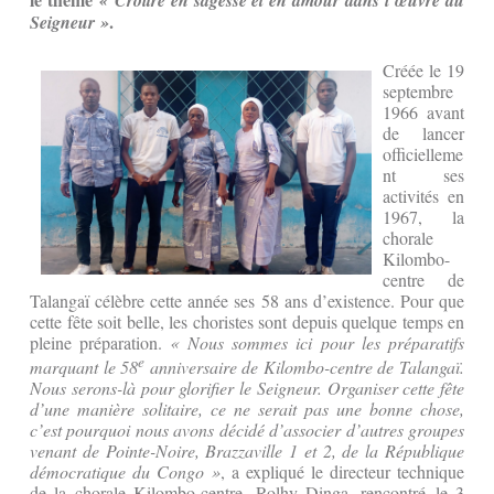
« Croître en sagesse et en amour dans l’œuvre du
.
Seigneur »
Créée le 19
septembre
1966 avant
de lancer
officielleme
nt ses
activités en
1967, la
chorale
Kilombo-
centre de
Talangaï célèbre cette année ses 58 ans d’existence. Pour que
cette fête soit belle, les choristes sont depuis quelque temps en
pleine préparation.
« Nous sommes ici pour les préparatifs
e
marquant le 58
anniversaire de Kilombo-centre de Talangaï.
Nous serons-là pour glorifier le Seigneur. Organiser cette fête
d’une manière solitaire, ce ne serait pas une bonne chose,
c’est pourquoi nous avons décidé d’associer d’autres groupes
venant de Pointe-Noire, Brazzaville 1 et 2, de la République
démocratique du Congo »
, a expliqué le directeur technique
de la chorale Kilombo-centre, Rolhy Dinga, rencontré le 3