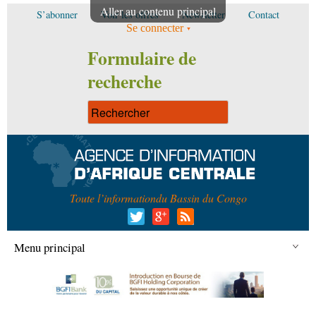
Aller au contenu principal
S’abonner
Voir les offres
Newsletter
Contact
Se connecter
Formulaire de
recherche
Toute l’information
du Bassin du Congo
Menu principal