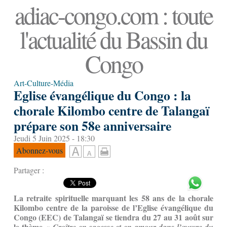
adiac-congo.com : toute
l'actualité du Bassin du
Congo
Art-Culture-Média
Eglise évangélique du Congo : la
chorale Kilombo centre de Talangaï
prépare son 58e anniversaire
Jeudi 5 Juin 2025 - 18:30
Abonnez-vous
Partager :
La retraite spirituelle marquant les 58 ans de la chorale
Kilombo centre de la paroisse de l’Eglise évangélique du
Congo (EEC) de Talangaï se tiendra du 27 au 31 août sur
le thème