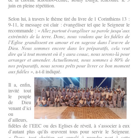
juin en pleine répétition.
Selon lui, à travers le thème tiré du livre de 1 Corinthiens 13 :
9-11, le message est clair : évangéliser tel que le Seigneur le
recommande :
« Allez partout évangéliser sa parole jusqu’aux
extrémités de la terre. Donc, nous voulons que les fidèles de
l’Eglise grandissent en amour et en sagesse dans l’œuvre de
Dieu. Nous sommes encore dans les préparatifs, cela veut
dire qu’à tout moment où il y aura couac, nous serons-là pour
arranger et amender. Actuellement, nous sommes à 80% de
nos préparatifs, nous serons prêts pour livrer ce bon moment
aux fidèles »
, a-t-il indiqué.
Il a, enfin,
invité tout
le peuple
de Dieu
venant d’ici
ou
d’ailleurs,
fidèles de l’EEC ou des Eglises de réveil, à s’associer à eux
d’autant plus qu’ils œuvrent tous pour servir le Seigneur.
« Donc, tout chrétien est appelé à prendre part à cette