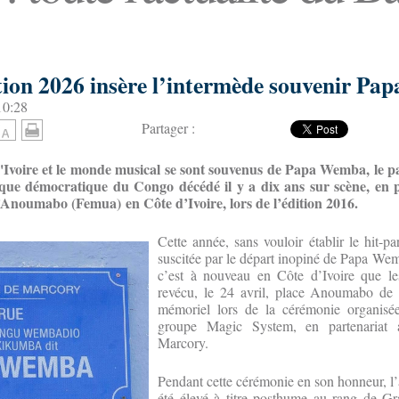
tion 2026 insère l’intermède souvenir P
10:28
Partager :
 d'Ivoire et le monde musical se sont souvenus de Papa Wemba, le 
ique démocratique du Congo décédé il y a dix ans sur scène, en pl
Anoumabo (Femua) en Côte d’Ivoire, lors de l’édition 2016.
Cette année, sans vouloir établir le hit-p
suscitée par le départ inopiné de Papa Wemb
c’est à nouveau en Côte d’Ivoire que l
revécu, le 24 avril, place Anoumabo de 
mémoriel lors de la cérémonie organisée 
groupe Magic System, en partenariat 
Marcory.
Pendant cette cérémonie en son honneur, l’a
été élevé à titre posthume au rang de Gr