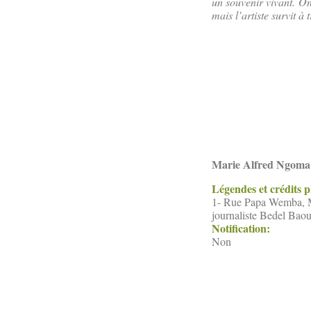
un souvenir vivant. On
mais l’artiste survit à
Marie Alfred Ngoma
Légendes et crédits 
1- Rue Papa Wemba, M
journaliste Bedel Bao
Notification:
Non