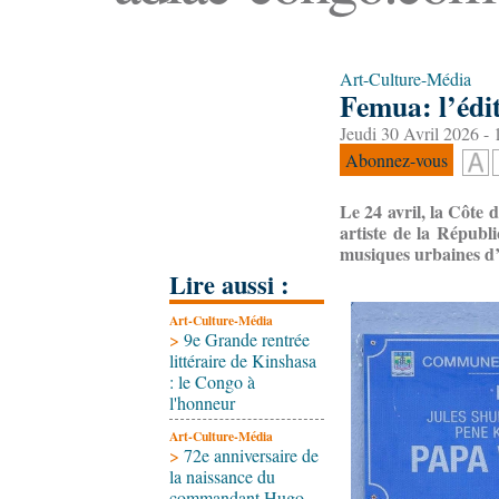
Art-Culture-Média
Femua: l’édi
Jeudi 30 Avril 2026 - 
Abonnez-vous
Le 24 avril, la Côte
artiste de la Républ
musiques urbaines d’
Lire aussi :
Art-Culture-Média
>
9e Grande rentrée
littéraire de Kinshasa
: le Congo à
l'honneur
Art-Culture-Média
>
72e anniversaire de
la naissance du
commandant Hugo