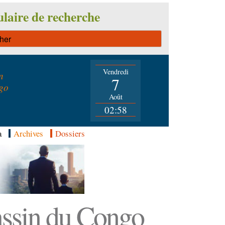
laire de recherche
Vendredi
n
7
go
Août
02:58
a
Archives
Dossiers
Bassin du Congo