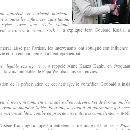
ent apprécié sa curiosité musicale.
rt à toutes les influences, sans tabou.
 styles, avec une réelle volonté
ment à travers la rumba rock »,
a expliqué Jean Goubald Kalala, ar
moral laissé par l’artiste, les intervenants ont souligné son influence 
 vie et son encouragement à l’entrepreneuriat.
, ligablo eza nga te »,
a rappelé Anne Kanza Kanku en évoquant
ar la voix inimitable de Papa Wemba dans ses œuvres.
stion de la préservation de cet héritage, le comédien Goubald a insis
jeur à jouer, notamment en matière d’encadrement et de formation. No
ouvent de manière isolée. Pourtant, il s’agit d’un patrimoine qui néce
te responsabilité incombe en priorité aux autorités compétentes »,
a-t-il
Arsène Kamango a appelé à entretenir la mémoire de l’artiste.
« Papa