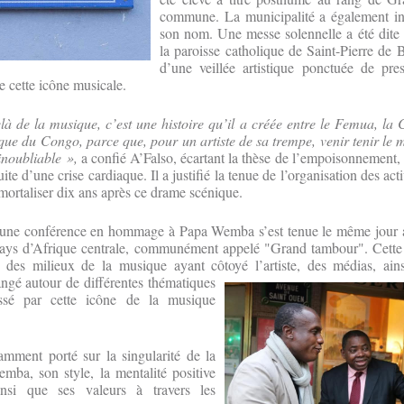
commune. La municipalité a également in
son nom. Une messe solennelle a été dite
la paroisse catholique de Saint-Pierre de 
d’une veillée artistique ponctuée de pres
e cette icône musicale.
de la musique, c’est une histoire qu’il a créée entre le Femua, la C
e du Congo, parce que, pour un artiste de sa trempe, venir tenir le mi
inoubliable »,
a confié A’Falso, écartant la thèse de l’empoisonnement, p
ite d’une crise cardiaque. Il a justifié la tenue de l’organisation des acti
ortaliser dix ans après ce drame scénique.
 une conférence en hommage à Papa Wemba s’est tenue le même jour a
s pays d’Afrique centrale, communément appelé "Grand tambour". Cette 
s des milieux de la musique ayant côtoyé l’artiste, des médias, ain
angé autour
de différentes thématiques
aissé par cette icône de la musique
mment porté sur la singularité de la
mba, son style, la mentalité positive
insi que ses valeurs à travers les