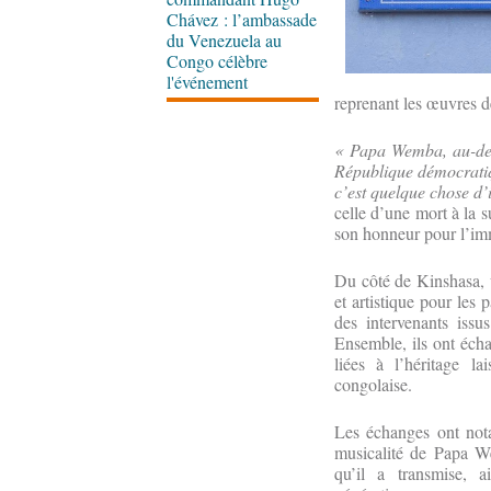
Chávez : l’ambassade
du Venezuela au
Congo célèbre
l'événement
reprenant les œuvres d
« Papa Wemba, au-delà 
République démocratiqu
c’est quelque chose d’
celle d’une mort à la su
son honneur pour l’imm
Du côté de Kinshasa,
et artistique pour le
des intervenants issu
Ensemble, ils ont éch
liées à l’héritage l
congolaise.
Les échanges ont nota
musicalité de Papa We
qu’il a transmise, a