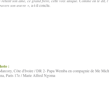
 retient son âme, ce grand frère, cette voix unique. Comme on le dit, 
 travers son œuvre »,
a-t-il conclu.
photo :
arcory, Côte d'Ivoire / DR 2- Papa Wemba en compagnie de Me Mich
una, Paris 17e / Marie Alfred Ngoma