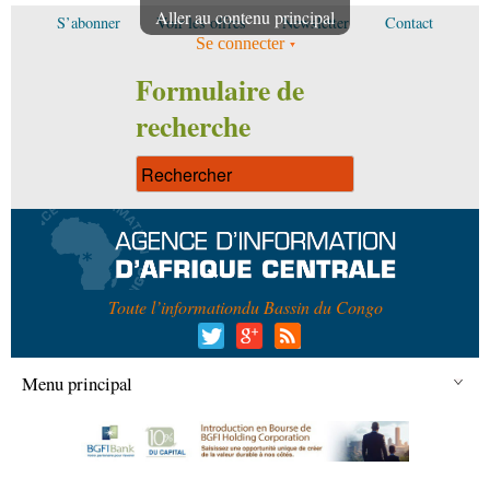
Aller au contenu principal
S’abonner
Voir les offres
Newsletter
Contact
Se connecter
Formulaire de
recherche
Toute l’information
du Bassin du Congo
Menu principal