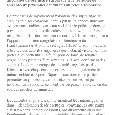
soixante-six personnes candidates au retour volontaire.
Le processus de rapatriement volontaire des sujets angolais
établit sur le sol congolais, depuis plusieurs années suite aux
évènements troubles ayant caractérisé la vie politique dans ce
pays, connaît quelques difficultés dans son évolution. Les
réfugiés angolais dernièrement reconduits à la frontière grâce à
l’appui du ministère congolais de l’Intérieur et du
Haut commissariat pour les réfugiés (HCR) se sont butés à la
réticence des autorités angolaises qui n’étaient visiblement pas
prêtes à les accueillir. Il a fallu, pour ce faire, de longues
négociations pour les faire revenir à la raison, confirment des
sources. Le dernier groupe des réfugiés angolais partis de
Kinshasa avec cinq-cents personnes a connu également le
même problème. Après d’âpres discussions entre parties
prenantes au processus, cent et seize personnes ont pu
traverser mais soixante-six n'ont pas pu passer, apprend-on des
sources proches du ministère.
Les autorités angolaises, qui se montrent très intransigeantes
dans l’identification desdits refugiés, convaincues que parmi
eux il y a certainement des intrus, ont dû remettre en cause
l’authenticité de certains sauf-conduits (document délivré par