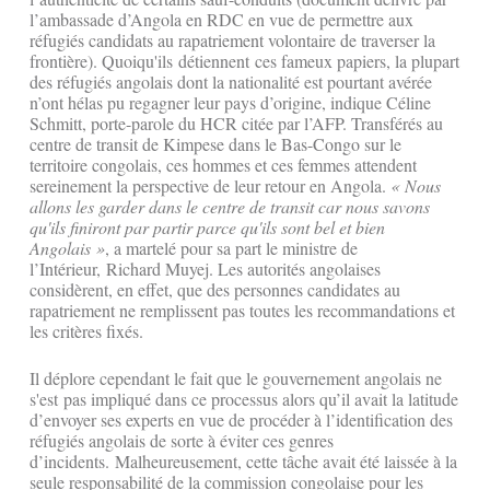
l’ambassade d’Angola en RDC en vue de permettre aux
réfugiés candidats au rapatriement volontaire de traverser la
frontière). Quoiqu'ils détiennent ces fameux papiers, la plupart
des réfugiés angolais dont la nationalité est pourtant avérée
n’ont hélas pu regagner leur pays d’origine, indique Céline
Schmitt, porte-parole du HCR citée par l’AFP. Transférés au
centre de transit de Kimpese dans le Bas-Congo sur le
territoire congolais, ces hommes et ces femmes attendent
sereinement la perspective de leur retour en Angola.
« Nous
allons les garder dans le centre de transit car nous savons
qu'ils finiront par partir parce qu'ils sont bel et bien
Angolais »
, a martelé pour sa part le ministre de
l’Intérieur, Richard Muyej. Les autorités angolaises
considèrent, en effet, que des personnes candidates au
rapatriement ne remplissent pas toutes les recommandations et
les critères fixés.
Il déplore cependant le fait que le gouvernement angolais ne
s'est pas impliqué dans ce processus alors qu’il avait la latitude
d’envoyer ses experts en vue de procéder à l’identification des
réfugiés angolais de sorte à éviter ces genres
d’incidents. Malheureusement, cette tâche avait été laissée à la
seule responsabilité de la commission congolaise pour les