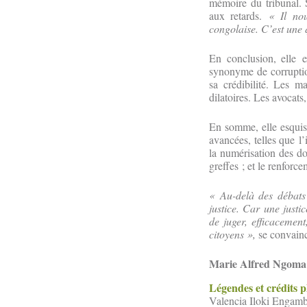
mémoire du tribunal. 
aux retards.
« Il nou
congolaise. C’est une q
En conclusion, elle e
synonyme de corruption.
sa crédibilité. Les m
dilatoires. Les avocats
En somme, elle esquiss
avancées, telles que l’i
la numérisation des dos
greffes ; et le renforce
« Au-delà des débats 
justice. Car
une justi
de juger, efficacement
citoyens »,
se convain
Marie Alfred Ngoma
Légendes et crédits 
Valencia Iloki Engam