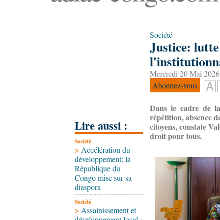
Société
Justice: lutte
l'institution
Mercredi 20 Mai 2026
Abonnez-vous
Dans le cadre de la
répétition, absence d
Lire aussi :
citoyens, constate V
droit pour tous.
Société
>
Accélération du
développement: la
République du
Congo mise sur sa
diaspora
Société
>
Assainissement et
développement local :