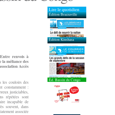
Lire le quotidien
Édition Brazzaville
Édition Kinshasa
 Entre renvois à
e la méfiance des
association Accès
Éd. Bassin du Congo
s les couloirs des
ent constamment :
reux justiciables,
ons répétées sont
ire incapable de
rès souvent, dans
diatement associée