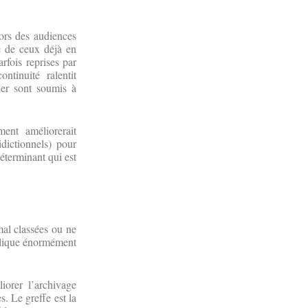
lors des audiences
e de ceux déjà en
rfois reprises par
ntinuité ralentit
ier sont soumis à
ent améliorerait
idictionnels) pour
déterminant qui est
mal classées ou ne
mplique énormément
orer l’archivage
s. Le greffe est la