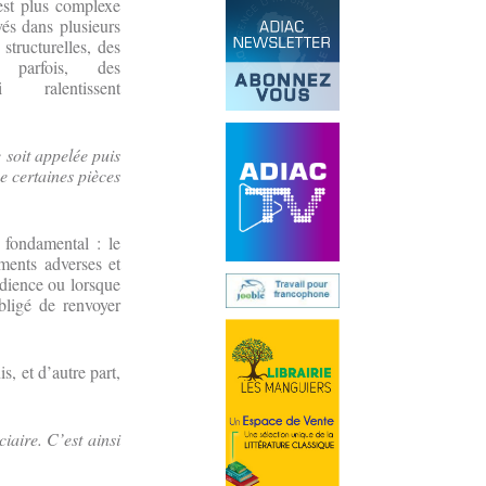
 est plus complexe
rvés dans plusieurs
 structurelles, des
t, parfois, des
 ralentissent
e soit appelée puis
e certaines pièces
 fondamental : le
uments adverses et
udience ou lorsque
bligé de renvoyer
s, et d’autre part,
ciaire. C’est ainsi