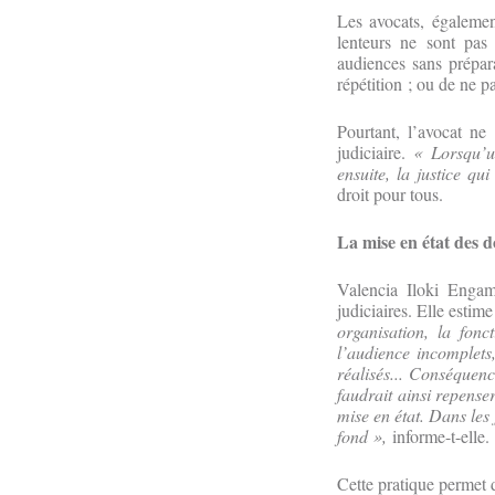
Les avocats, également
lenteurs ne sont pas
audiences sans prépara
répétition ; ou de ne p
Pourtant, l’avocat ne 
judiciaire.
« Lorsqu’un
ensuite, la justice qu
droit pour tous.
La mise en état des do
Valencia Iloki Engam
judiciaires. Elle estim
organisation, la fon
l’audience incomplets
réalisés...
Conséquence 
faudrait ainsi repense
mise en état. Dans les 
fond »,
informe-t-elle.
Cette pratique permet d