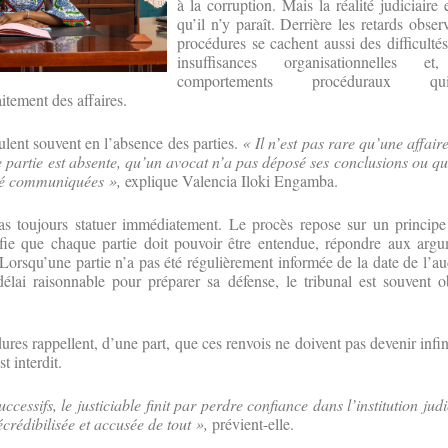
à la corruption. Mais la réalité judiciaire
qu’il n’y paraît. Derrière les retards obse
procédures se cachent aussi des difficultés
insuffisances organisationnelles e
comportements procéduraux qui
itement des affaires.
lent souvent en l’absence des parties.
« Il n’est pas rare qu’une affair
partie est absente, qu’un avocat n’a pas déposé ses conclusions ou qu
été communiquées »,
explique Valencia Iloki Engamba.
as toujours statuer immédiatement. Le procès repose sur un principe
nifie que chaque partie doit pouvoir être entendue, répondre aux arg
 Lorsqu’une partie n’a pas été régulièrement informée de la date de l’a
élai raisonnable pour préparer sa défense, le tribunal est souvent o
ures rappellent, d’une part, que ces renvois ne doivent pas devenir infini
t interdit.
ccessifs, le justiciable finit par perdre confiance dans l’institution judi
écrédibilisée et accusée de tout »,
prévient-elle.