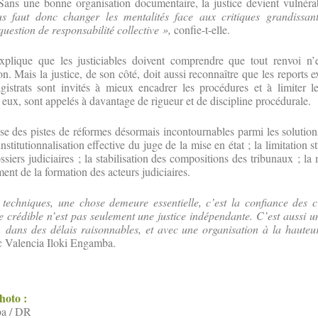
Sans une bonne organisation documentaire, la justice devient vulnérab
s faut donc changer les mentalités face aux critiques grandissant
uestion de responsabilité collective »,
confie-t-elle.
xplique que les justiciables doivent comprendre que tout renvoi n’
 Mais la justice, de son côté, doit aussi reconnaître que les reports ex
agistrats sont invités à mieux encadrer les procédures et à limiter 
, eux, sont appelés à davantage de rigueur et de discipline procédurale.
e des pistes de réformes désormais incontournables parmi les solution
nstitutionnalisation effective du juge de la mise en état ; la limitation st
siers judiciaires ; la stabilisation des compositions des tribunaux ; la
ment de la formation des acteurs judiciaires.
techniques, une chose demeure essentielle, c’est la confiance des c
ce crédible n’est pas seulement une justice indépendante. C’est aussi u
, dans des délais raisonnables, et avec une organisation à la hauteu
c Valencia Iloki Engamba.
photo :
ba / DR