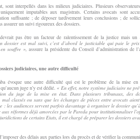
, sont interpellés dans les milieux judiciaires. Plusieurs observateur
 uniquement imputables aux magistrats. Certains avocats sont accu
tion suffisante ; de déposer tardivement leurs conclusions ; de sollic
as assurer un suivi rigoureux des dossiers.
devrait pas être un facteur de ralentissement de la justice mais un 
 dossier est mal suivi, c’est d’abord le justiciable qui paie le prix
i en souffre »,
asssure la présidente du Conseil d’administration de l
ssiers judiciaires, une autre difficulté
ba évoque une autre difficulté qui est le problème de la mise en 
e qu’aucun juge n’y est dédié.
« En effet, notre système judiciaire ne pré
ction du juge de la mise en état. Dans plusieurs tribunaux, des do
, mal classés ou sans que les échanges de pièces entre avocats aient
: les audiences servent parfois davantage à organiser le dossier qu’à j
r aux réformes déjà amorcées par le Pareda pour institutionnaliser l’of
juridictions de certains Etats, il est chargé de préparer les dossiers a
’imposer des délais aux parties lors du procès et de vérifier la communi