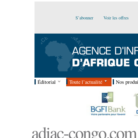
S’abonner
Voir les offres
Éditorial
Toute l’actualité
Nos produi
adiac-congo.com :