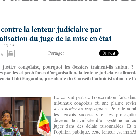
 contre la lenteur judiciaire par
nalisation du juge de la mise en état
 - 17:15
Partager :
 j
ustice congolaise, pourquoi les dossiers traînent-ils autant ?
es parties et problèmes d’organisation, la lenteur judiciaire aliment
alencia Iloki Engamba,
présidente du Conseil d’administration de l’
Le constat part de l’observation faite dan
tribunaux congolais où une plainte revi
« La justice est trop lente »
. Pour de nomb
les renvois successifs et les prorogati
devenus le symbole d’un système judicia
juger dans des délais raisonnables. Et t
l’opinion publique, cette lenteur est immé