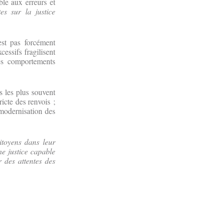
le aux erreurs et
es sur la justice
est pas forcément
cessifs fragilisent
les comportements
s les plus souvent
ricte des renvois ;
 modernisation des
itoyens dans leur
ne justice capable
r des attentes des