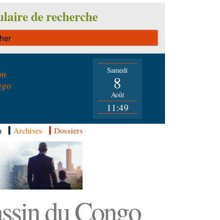
laire de recherche
Samedi
on
8
ngo
Août
11:49
a
Archives
Dossiers
Bassin du Congo