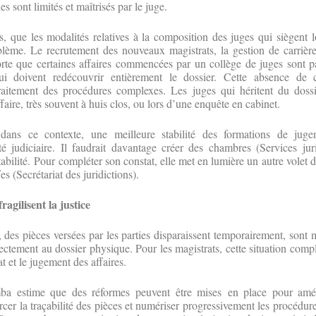
les sont limités et maîtrisés par le juge.
urs, que les modalités relatives à la composition des juges qui siègent 
lème. Le recrutement des nouveaux magistrats, la gestion de carrièr
sorte que certaines affaires commencées par un collège de juges sont pa
ui doivent redécouvrir entièrement le dossier. Cette absence de co
raitement des procédures complexes. Les juges qui héritent du doss
ffaire, très souvent à huis clos, ou lors d’une enquête en cabinet.
dans ce contexte, une meilleure stabilité des formations de jugem
té judiciaire. Il faudrait davantage créer des chambres (Services jur
stabilité. Pour compléter son constat, elle met en lumière un autre volet 
es (Secrétariat des juridictions).
ragilisent la justice
, des pièces versées par les parties disparaissent temporairement, sont 
rectement au dossier physique. Pour les magistrats, cette situation co
at et le jugement des affaires.
ba estime que des réformes peuvent être mises en place pour améli
orcer la traçabilité des pièces et numériser progressivement les procédure