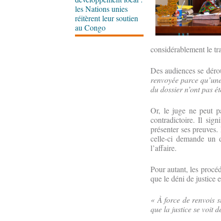
les Nations unies
réitèrent leur soutien
au Congo
considérablement le tra
Des audiences se dérou
renvoyée parce qu’une 
du dossier n’ont pas 
Or, le juge ne peut p
contradictoire. Il sig
présenter ses preuves.
celle-ci demande un d
l’affaire.
Pour autant, les procéd
que le déni de justice es
« À force de renvois su
que la justice se voit d