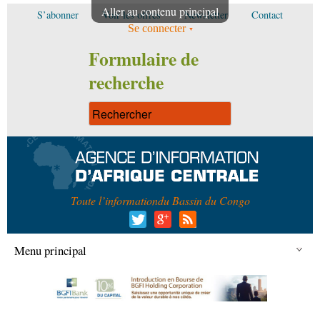
Aller au contenu principal
S’abonner
Voir les offres
Newsletter
Contact
Se connecter
Formulaire de
recherche
Toute l’information
du Bassin du Congo
Menu principal