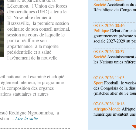
Politique
Débat d’orienta
Lékoumou, l’Union des forces
gouvernement présente s
démocratiques (UFD) a tenu le
sociale 2027-2029 au pa
21 Novembre dernier à
Brazzaville, la première session
08-08-2026 00:37
ordinaire de son conseil national,
Société
Assainissement e
session au cours de laquelle le
les Nations unies réitèr
parti a réaffirmé son
appartenance à la majorité
07-08-2026 11:03
présidentielle et a salué
Sport
Football, le week-
l'avènement de la nouvelle
des Congolais de la dia
(matches aller du 3e tou
eil national ont examiné et adopté
07-08-2026 10:18
e règlement intérieur, le programme
Afrique-Monde
Afrique 
ur la composition des organes
numérique inventent une
ations statutaires et autres
07-08-2026 10:10
Sport
Nzango: Sylvie Ma
, Josué Rodrigue Ngouonimba, a
bureau exécutif d’Afis s
t un ...
Lire la suite
06-08-2026 16:30
Société
Diaspora : renco