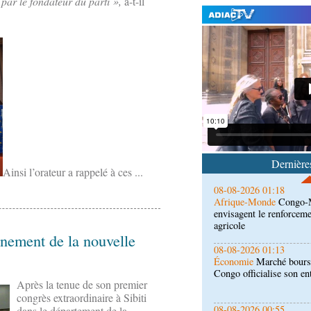
par le fondateur du parti »,
a-t-il
08-08-2026 01:25
Environnement
Forêts :
l'utilisation d'un logicie
émissions
08-08-2026 01:18
Afrique-Monde
Congo-M
envisagent le renforceme
Dernières
agricole
Ainsi l’orateur a rappelé à ces ...
08-08-2026 01:13
Économie
Marché boursi
Congo officialise son 
ènement de la nouvelle
08-08-2026 00:55
Société
Accélération du 
République du Congo mi
Après la tenue de son premier
congrès extraordinaire à Sibiti
08-08-2026 00:46
dans le département de la