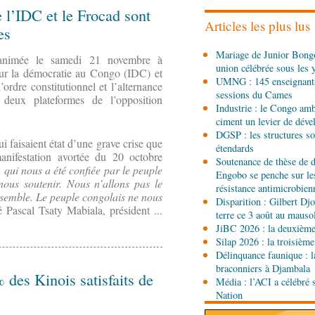
l'étranger à Brazzaville
re l’IDC et le Frocad sont
Articles les plus lus
es
06-08-2026 15:30
Mariage de Junior Bongo
Économie
Agriculture 
 animée le samedi 21 novembre à
union célébrée sous les 
lance la deuxième éditio
pour la démocratie au Congo (IDC) et
UMNG : 145 enseignant
agricole du Congo
ordre constitutionnel et l’alternance
sessions du Cames
 deux plateformes de l’opposition
06-08-2026 15:10
Industrie : le Congo ambi
Société
UMNG : 145 ens
ciment un levier de dév
promus aux sessions d
DGSP : les structures sou
ui faisaient état d’une grave crise que
étendards
manifestation avortée du 20 octobre
Soutenance de thèse de d
06-08-2026 15:00
qui nous a été confiée par le peuple
Engobo se penche sur le
Économie
Deuxième édit
nous soutenir. Nous n’allons pas le
résistance antimicrobien
d’offrir à la nation des 
nsemble. Le peuple congolais ne nous
Disparition : Gilbert D
qualité
 Pascal Tsaty Mabiala, président ...
terre ce 3 août au maus
06-08-2026 15:00
JiBC 2026 : la deuxième 
Société
Projet PSIPJ : d
Silap 2026 : la troisième
apprentissage
Délinquance faunique : l
braconniers à Djambala
 des Kinois satisfaits de
Média : l’ACI a célébré 
06-08-2026 15:00
Nation
Art-Culture-Média
9e Gr
Kinshasa : le Congo à l