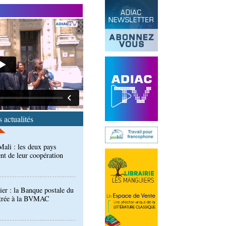
 des techniciens formés à
l d'évaluation des
ali : les deux pays
nt de leur coopération
 actualités
er : la Banque postale du
entrée à la BVMAC
développement: la
se sur sa diaspora