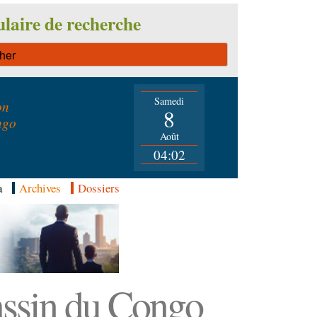
laire de recherche
Samedi
on
8
ngo
Août
04:02
a
Archives
Dossiers
Bassin du Congo