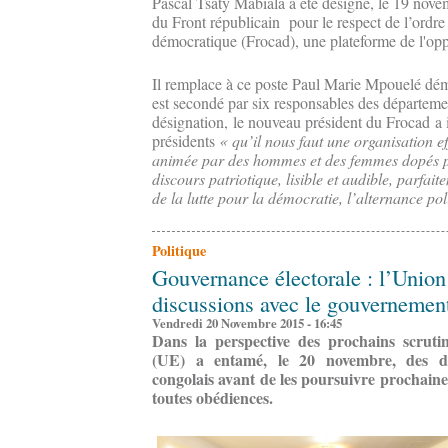
Pascal Tsaty Mabiala a été désigné, le 19 nove
du Front républicain pour le respect de l’ordre 
démocratique (Frocad), une plateforme de l'opp
Il remplace à ce poste Paul Marie Mpouelé dém
est secondé par six responsables des départemen
désignation, le nouveau président du Frocad a 
présidents
« qu’il nous faut une organisation eff
animée par des hommes et des femmes dopés p
discours patriotique, lisible et audible, parfai
de la lutte pour la démocratie, l’alternance poli
Politique
Gouvernance électorale : l’Union
discussions avec le gouvernemen
Vendredi 20 Novembre 2015 - 16:45
Dans la perspective des prochains scrutin
(UE) a entamé, le 20 novembre, des di
congolais avant de les poursuivre prochaine
toutes obédiences.