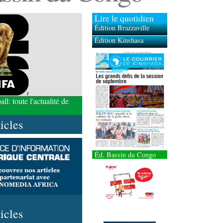
Lire le quotidien
Édition Brazzaville
Édition Kinshasa
l: toute l'actualité de
ticles
Éd. Bassin du Congo
ticles