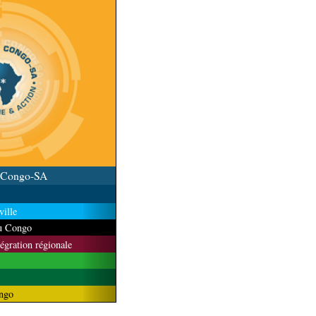
u Congo-SA
ille
du Congo
tégration régionale
ngo