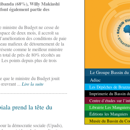
ibanda (68%), Willy Makiashi
nt également partie des
e ministre du Budget ne cesse de
space de deux mois, il accroît sa
l’amélioration des conditions de paie
éseau mafieux de détournement de la
 présente comme le meilleur ministre
 total de près de 80% récoltés au
Les points depuis plus de trois
Le Groupe Bassin d
 que le ministre du Budget jouit
Adiac
 œuvrant ...
Lire la suite
Les Dépêches de Brazzav
Imprimerie du Bassin 
Centre d’études sur l’in
iala prend la tête du
Librairie Les Manguiers
Éditions les Manguiers
Musée du Bassin du Co
pour la démocratie sociale (Upads),