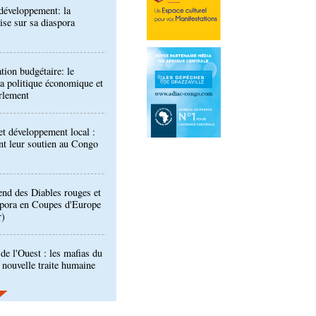
tion budgétaire: le
a politique économique et
rlement
t développement local :
ent leur soutien au Congo
end des Diables rouges et
spora en Coupes d'Europe
r)
de l'Ouest : les mafias du
 nouvelle traite humaine
longa élue présidente du
port Pointe-Noire
ntre des Congolais de