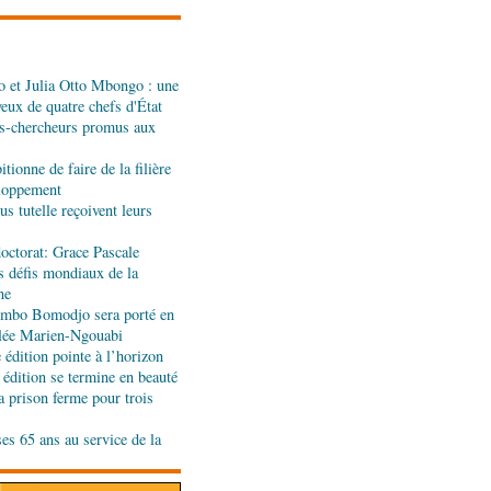
 et Julia Otto Mbongo : une
: Denis Sassou N'Guesso
yeux de quatre chefs d'État
n de la Grande foire
s-chercheurs promus aux
tionne de faire de la filière
eignants-chercheurs
eloppement
u Cames
s tutelle reçoivent leurs
octorat: Grace Pascale
s défis mondiaux de la
ion de la Gfac : le défi
ne
produits alimentaires de
jombo Bomodjo sera porté en
olée Marien-Ngouabi
édition pointe à l’horizon
es formateurs en
 édition se termine en beauté
a prison ferme pour trois
ses 65 ans au service de la
ande rentrée littéraire de
'honneur