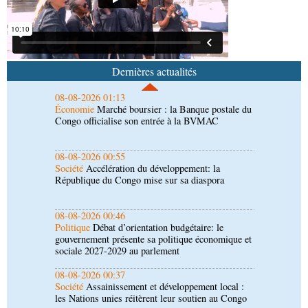
envisagent le renforcement de leur coopération
agricole
08-08-2026 01:13
Économie
Marché boursier : la Banque postale du
Congo officialise son entrée à la BVMAC
Dernières actualités
08-08-2026 00:55
Société
Accélération du développement: la
République du Congo mise sur sa diaspora
08-08-2026 00:46
Politique
Débat d’orientation budgétaire: le
gouvernement présente sa politique économique et
sociale 2027-2029 au parlement
08-08-2026 00:37
Société
Assainissement et développement local :
les Nations unies réitèrent leur soutien au Congo
07-08-2026 11:03
Sport
Football, le week-end des Diables rouges et
des Congolais de la diaspora en Coupes d'Europe