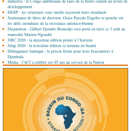
Industrie : le Congo ambitionne de faire de la filière ciment un levier de
06-08-2026 15:00
développement
Économie
Deuxième édition de la Gfac : le défi
DGSP : les structures sous tutelle reçoivent leurs étendards
d’offrir à la nation des produits alimentaires de
Soutenance de thèse de doctorat: Grace Pascale Engobo se penche sur
qualité
les défis mondiaux de la résistance antimicrobienne
Disparition : Gilbert Djombo Bomodjo sera porté en terre ce 3 août au
06-08-2026 15:00
mausolée Marien-Ngouabi
Société
Projet PSIPJ : des formateurs en
JiBC 2026 : la deuxième édition pointe à l’horizon
apprentissage
Silap 2026 : la troisième édition se termine en beauté
Délinquance faunique : la prison ferme pour trois braconniers à
06-08-2026 15:00
Djambala
Art-Culture-Média
9e Grande rentrée littéraire de
Média : l’ACI a célébré ses 65 ans au service de la Nation
Kinshasa : le Congo à l'honneur