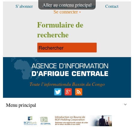
Aller au contenu principal
S’abonner
Voir les offres
Newsletter
Contact
Se connecter
Formulaire de
recherche
Toute l’information
du Bassin du Congo
Menu principal