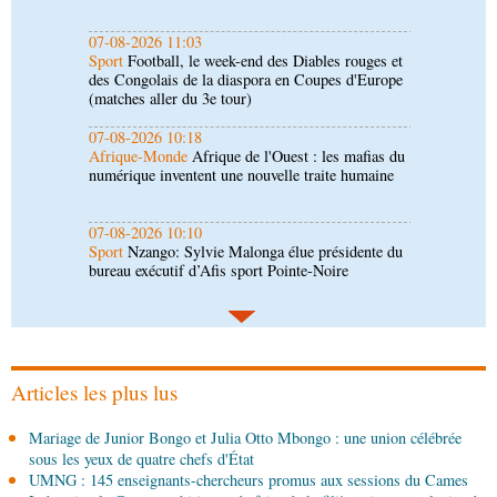
(matches aller du 3e tour)
07-08-2026 10:18
Afrique-Monde
Afrique de l'Ouest : les mafias du
numérique inventent une nouvelle traite humaine
07-08-2026 10:10
Sport
Nzango: Sylvie Malonga élue présidente du
bureau exécutif d’Afis sport Pointe-Noire
06-08-2026 16:30
Société
Diaspora : rencontre des Congolais de
l'étranger à Brazzaville
06-08-2026 15:30
Économie
Agriculture : Denis Sassou N'Guesso
lance la deuxième édition de la Grande foire
agricole du Congo
Articles les plus lus
06-08-2026 15:10
Mariage de Junior Bongo et Julia Otto Mbongo : une union célébrée
Société
UMNG : 145 enseignants-chercheurs
sous les yeux de quatre chefs d'État
promus aux sessions du Cames
UMNG : 145 enseignants-chercheurs promus aux sessions du Cames