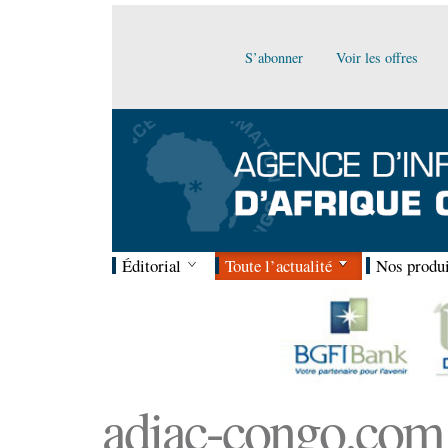
S’abonner
Voir les offres
Éditorial
Toute l’actualité
Nos produi
adiac-congo.com :