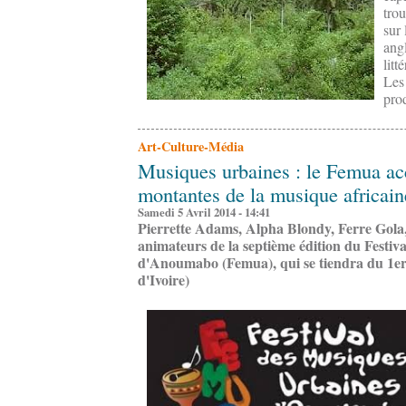
trou
sur 
ang
litt
Les
pro
Art-Culture-Média
Musiques urbaines : le Femua accu
montantes de la musique africain
Samedi 5 Avril 2014 - 14:41
Pierrette Adams, Alpha Blondy, Ferre Gola,
animateurs de la septième édition du Festiv
d'Anoumabo (Femua), qui se tiendra du 1er 
d'Ivoire)