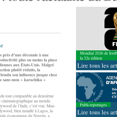
ue
Mondial 2026 de footbal
is près d’une décennie à une
la 32e édition
oductivité plus ou moins la place
Lire tous les ar
diennes aux États-Unis. Malgré
tion plutôt réduits, la
tendu son influence jusque chez
née sans mon « karachika »
 du tout comparable au deuxième
e cinématographique au monde,
Publi-reportages
lywood de l’Inde, c’est vrai. Mais
Lire tous les ar
lywood, bien installé à Lagos, la
itale économique du Nigeria, a