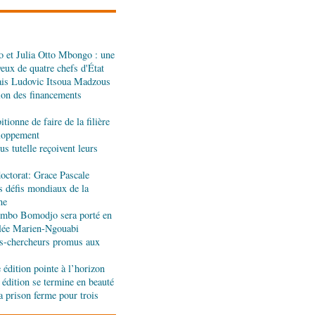
dans les assiettes
 et Julia Otto Mbongo : une
a : le gouvernement
yeux de quatre chefs d'État
l'appui de l'OMS et
ais Ludovic Itsoua Madzous
tion des financements
ira Leonie, nouvelle
tionne de faire de la filière
que 1xBet Congo-
eloppement
s tutelle reçoivent leurs
octorat: Grace Pascale
ionale: la Commission
s défis mondiaux de la
réalités du CHU-B
ne
jombo Bomodjo sera porté en
olée Marien-Ngouabi
tions : Pierre Ngolo et
s-chercheurs promus aux
ases d’une collaboration
édition pointe à l’horizon
 édition se termine en beauté
a prison ferme pour trois
ique : les sanctions de
silencieuse pour le