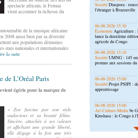
Économie
Agriculture 
spectacle africain, le Femua
lance la deuxième éditio
vient accentuer la richesse du
agricole du Congo
06-08-2026 15:10
contournable de la musique africaine
Société
UMNG : 145 ens
n en 2008 aussi bien par sa diversité
promus aux sessions d
rmettent aux populations démunies
 stars nationales et internationales
06-08-2026 15:00
ire la suite
Société
Projet PSIPJ : d
apprentissage
e de L’Oréal Paris
06-08-2026 15:00
Art-Culture-Média
9e Gr
Kinshasa : le Congo à l
evient égérie pour la marque de
06-08-2026 15:00
« Zoe fascine par son style
Économie
Deuxième édit
audacieux et sa beauté féline.
d’offrir à la nation des 
Sincère, attachée à ses valeurs
qualité
et affichant une grande liberté,
06-08-2026 14:30
elle dégage à la fois une très
Économie
Gfac 2026 : d