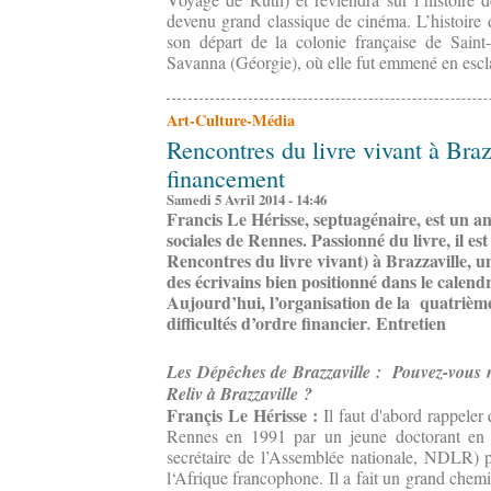
devenu grand classique de cinéma. L’histoire
son départ de la colonie française de Saint
Savanna (Géorgie), où elle fut emmené en escla
Art-Culture-Média
Rencontres du livre vivant à Brazz
financement
Samedi 5 Avril 2014 - 14:46
Francis Le Hérisse, septuagénaire, est un a
sociales de Rennes. Passionné du livre, il es
Rencontres du livre vivant) à Brazzaville, un
des écrivains bien positionné dans le calendr
Aujourd’hui, l’organisation de la quatrième
difficultés d’ordre financier
Entretien
.
Les Dépêches de Brazzaville :
Pouvez-vous n
Reliv à Brazzaville ?
Françis Le Hérisse :
Il faut d'abord rappeler
Rennes en 1991 par un jeune doctorant en d
secrétaire de l’Assemblée nationale, NDLR) 
l‘Afrique francophone. Il a fait un grand chemi