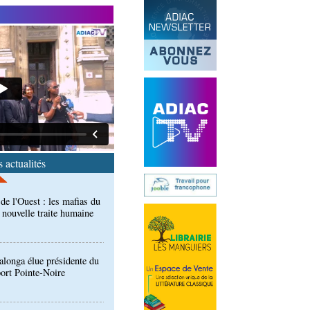
end des Diables rouges et
spora en Coupes d'Europe
r)
de l'Ouest : les mafias du
 nouvelle traite humaine
 actualités
longa élue présidente du
port Pointe-Noire
ntre des Congolais de