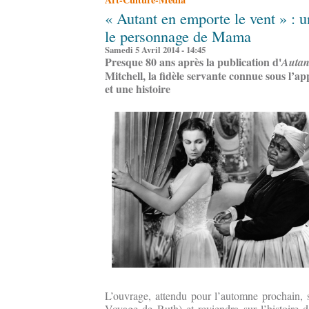
« Autant en emporte le vent » : 
le personnage de Mama
Samedi 5 Avril 2014 - 14:45
Presque 80 ans après la publication d'
Autan
Mitchell, la fidèle servante connue sous l’
et une histoire
L’ouvrage, attendu pour l’automne prochain, s
Voyage de Ruth) et reviendra sur l’histoire 