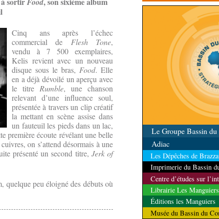
à sortir
, son sixième album
Food
contrôle des ressources
l
Cinq ans après l’échec
commercial de
Flesh Tone
,
vendu à 7 500 exemplaires,
Kelis revient avec un nouveau
disque sous le bras,
Food
. Elle
en a déjà dévoilé un aperçu avec
le titre
Rumble
, une chanson
relevant d’une influence soul,
présentée à travers un clip créatif
la mettant en scène assise dans
un fauteuil les pieds dans un lac,
Le Groupe Bassin d
te première écoute révélant une belle
Adiac
cuivres, on s’attend désormais à une
uite présenté un second titre,
Jerk of
Les Dépêches de Brazzav
Imprimerie du Bassin 
Centre d’études sur l’in
, quelque peu éloigné des débuts où
Librairie Les Manguiers
Éditions les Manguiers
Musée du Bassin du Co