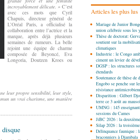
grande force et une féminité
les stands, des surgelés 
incroyablement délicate. »
C’est
Articles les plus lus
avec ces mots que Cyril
Chapuis, directeur général de
06-08-2026 14:15
L’Oréal Paris, a officialisé la
Mariage de Junior Bongo
Société
Épidémie d'Ebol
collaboration entre l’actrice et la
union célébrée sous les 
renforce la riposte avec 
marque, après déjà plusieurs
Thèse de doctorat: Gerv
d'Africa CDC
semaines de rumeurs. La belle
soutient sur la mobilisa
06-08-2026 12:38
rejoint une équipe de charme
climatiques
Sport
Communiqué : Sam
composée de Beyoncé, Eva
Industrie : le Congo ambi
ambassadrice de la mar
Longoria, Doutzen Kroes ou
ciment un levier de dév
Brazzaville
DGSP : les structures sou
étendards
06-08-2026 09:30
Soutenance de thèse de d
Politique
Assemblée nat
Engobo se penche sur le
Ecofin s’imprègne des 
résistance antimicrobien
 leur propre sensibilité, leur style,
Disparition : Gilbert D
commun un vrai charisme, une manière
06-08-2026 08:45
terre ce 3 août au maus
Politique
Vie des institu
UMNG : 145 enseignant
Pierre Oba jettent les b
sessions du Cames
fructueuse
JiBC 2026 : la deuxième 
Silap 2026 : la troisième
u disque
06-08-2026 08:30
Délinquance faunique : l
Afrique-Monde
Centrafr
braconniers à Djambala
l'ONU cachent la guerre 