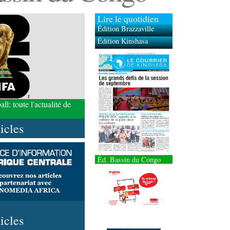
Lire le quotidien
Édition Brazzaville
Édition Kinshasa
l: toute l'actualité de
ticles
Éd. Bassin du Congo
ticles