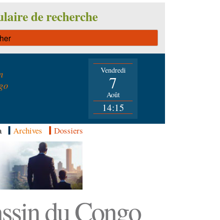
laire de recherche
Vendredi
n
7
go
Août
14:15
a
Archives
Dossiers
Bassin du Congo