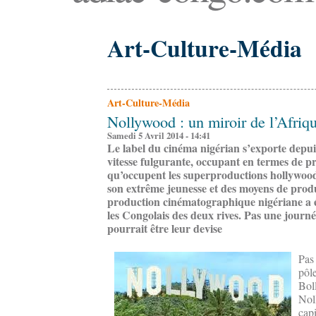
Art-Culture-Média
Art-Culture-Média
Nollywood : un miroir de l’Afriq
Samedi 5 Avril 2014 - 14:41
Le label du cinéma nigérian s’exporte depu
vitesse fulgurante, occupant en termes de pr
qu’occupent les superproductions hollywoo
son extrême jeunesse et des moyens de produc
production cinématographique nigériane a é
les Congolais des deux rives. Pas une jour
pourrait être leur devise
Pas
pôl
Bol
Nol
cap