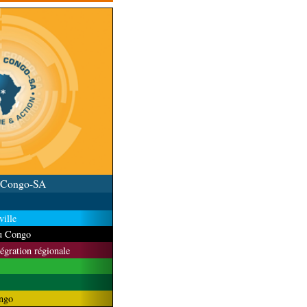
u Congo-SA
ille
du Congo
tégration régionale
ngo