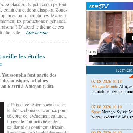
vé sa place sur le petit écran partout
le continent et de sa diaspora. Zones
lophones ou francophones dévorent
éralement les productions nigérianes.
 raisons ? D’abord le thème de ces
07-08-2026 11:03
ductions de ...
Lire la suite
Sport
Football, le week-
des Congolais de la dia
(matches aller du 3e tou
eille les étoiles
07-08-2026 10:18
Afrique-Monde
Afrique 
e
numérique inventent une
Dernières
 Youssoupha font partie des
al des musiques urbaines
07-08-2026 10:10
au 6 avril à Abidjan (Côte
Sport
Nzango: Sylvie Ma
bureau exécutif d’Afis s
« Paix et cohésion sociale » est
06-08-2026 16:30
le thème choisi cette année pour
Société
Diaspora : renco
célébrer cet événement culturel,
l'étranger à Brazzaville
image de l’attractivité et de la
solidarité du continent africain.
06-08-2026 15:30
Succédant au Marché des arts du