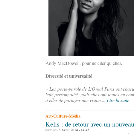
.
Andy MacDowell, pour ne citer qu’elles
Diversité et universalité
« Les porte-parole de L'Oréal Paris ont chacune
leur personnalité, mais elles ont toutes en 
à elles de partager une vision ...
Lire la suite
Art-Culture-Média
Kelis : de retour avec un nouvea
Samedi 5 Avril 2014 - 14:43