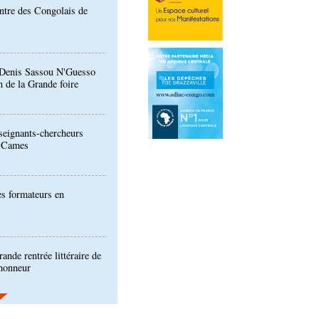
: Denis Sassou N'Guesso
n de la Grande foire
eignants-chercheurs
u Cames
es formateurs en
ande rentrée littéraire de
'honneur
ion de la Gfac : le défi
produits alimentaires de
es produits locaux dans