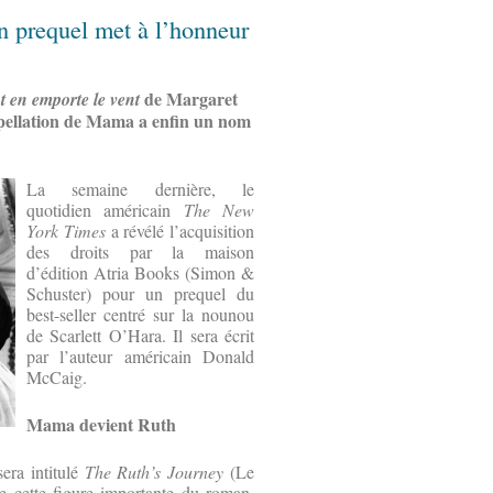
un prequel met à l’honneur
de Margaret
t en emporte le vent
appellation de Mama a enfin un nom
La semaine dernière, le
quotidien américain
The New
York Times
a révélé l’acquisition
des droits par la maison
d’édition Atria Books (Simon &
Schuster) pour un prequel du
best-seller centré sur la nounou
de Scarlett O’Hara. Il sera écrit
par l’auteur américain Donald
McCaig.
Mama devient Ruth
era intitulé
The Ruth’s Journey
(Le
de cette figure importante du roman,