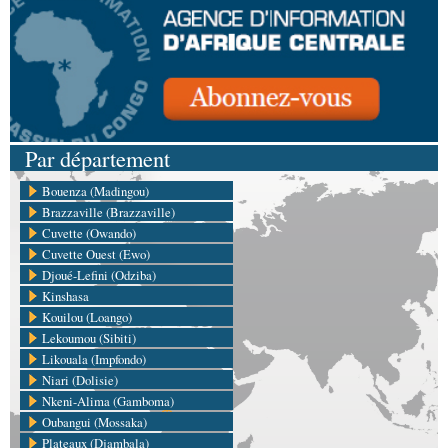
Par département
Bouenza (Madingou)
Brazzaville (Brazzaville)
Cuvette (Owando)
Cuvette Ouest (Ewo)
Djoué-Lefini (Odziba)
Kinshasa
Kouilou (Loango)
Lekoumou (Sibiti)
Likouala (Impfondo)
Niari (Dolisie)
Nkeni-Alima (Gamboma)
Oubangui (Mossaka)
Plateaux (Djambala)