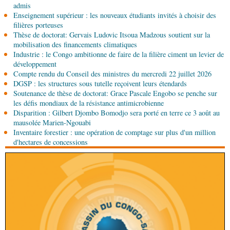
admis
04-08-2026 16:45
Enseignement supérieur : les nouveaux étudiants invités à choisir des
Économie
Contrôle et conformité : TÜV
filières porteuses
Rheinland rejoint le dispositif national
Thèse de doctorat: Gervais Ludovic Itsoua Madzous soutient sur la
mobilisation des financements climatiques
Industrie : le Congo ambitionne de faire de la filière ciment un levier de
04-08-2026 14:00
développement
Sport
8e Championnat national de taekwondo :
Compte rendu du Conseil des ministres du mercredi 22 juillet 2026
Brazzaville au sommet d'une édition remarquable
DGSP : les structures sous tutelle reçoivent leurs étendards
Soutenance de thèse de doctorat: Grace Pascale Engobo se penche sur
04-08-2026 12:30
les défis mondiaux de la résistance antimicrobienne
Afrique-Monde
Afrique centrale : la Banque
Disparition : Gilbert Djombo Bomodjo sera porté en terre ce 3 août au
mondiale finance la modernisation du corridor
mausolée Marien-Ngouabi
routier Bangui-Douala
Inventaire forestier : une opération de comptage sur plus d'un million
d'hectares de concessions