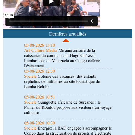
05-08-2026 13:10
Art-Culture-Média
72e anniversaire de la
naissance du commandant Hugo Chávez :
Dernières actualités
l’ambassade du Venezuela au Congo célèbre
l'événement
05-08-2026 12:30
Société
Colonie des vacances: des enfants
orphelins de militaires au site touristique de
Lamba Belolo
05-08-2026 10:51
Société
Guinguette africaine de Suresnes : le
Panier du Kouilou propose aux visiteurs un voyage
culinaire
05-08-2026 10:30
Société
Énergie: la BAD engagée à accompagner le
Congo dans la structuration de projets d’électricité
05-08-2026 10:22
Afrique-Monde
Cémac : le nouvel agenda
communautaire soumis à Denis Sassou N’Guesso