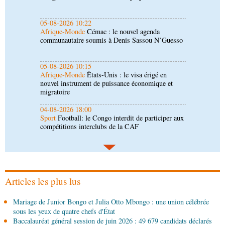
05-08-2026 10:15
Afrique-Monde
États-Unis : le visa érigé en
nouvel instrument de puissance économique et
migratoire
04-08-2026 18:00
Sport
Football: le Congo interdit de participer aux
compétitions interclubs de la CAF
04-08-2026 17:45
Économie
Ministère du Développement industriel :
le défi du renouveau
04-08-2026 17:45
Société
Insertion professionnelle: des jeunes
formés aux métiers de l’hôtellerie
Articles les plus lus
04-08-2026 17:00
Mariage de Junior Bongo et Julia Otto Mbongo : une union célébrée
Économie
Développement industriel : visite des
sous les yeux de quatre chefs d'État
installations de Sofatt Industrie
Baccalauréat général session de juin 2026 : 49 679 candidats déclarés