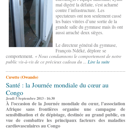
mal digéré la défaite, s'est acharné
contre l’infrastructure. Les
spectateurs ont non seulement cassé
les baies vitrées d’une sortie de la
grande salle du gymnase mais ils ont
aussi arraché deux sièges.
Le directeur général du gymnase,
François Ndéké, déplore se
comportement.
« Nous condamnons le comportement de notre
public vis-à-vis de ce précieux cadeau du ...
Lire la suite
Cuvette (Owando)
Santé : la Journée mondiale du cœur au
Congo
Jeudi 5 Septembre 2013 - 16:30
À l’occasion de la Journée mondiale du cœur, l’association
Afrique sans frontières organise une campagne de
sensibilisation et de dépistage, destinée au grand public, en
vue de combattre les principaux facteurs des maladies
cardiovasculaires au Congo