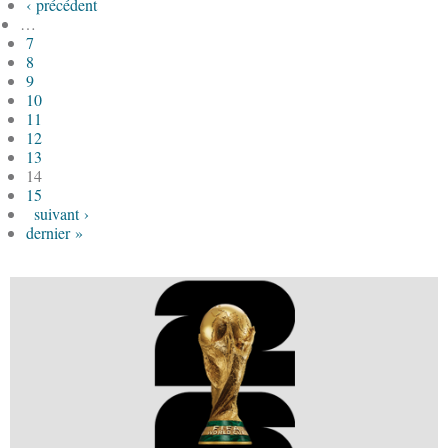
‹ précédent
…
7
8
9
10
11
12
13
14
15
suivant ›
dernier »