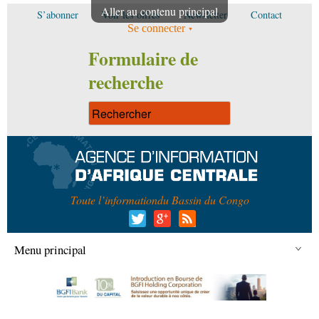
Aller au contenu principal
S’abonner
Voir les offres
Newsletter
Contact
Se connecter
Formulaire de
recherche
Toute l’information
du Bassin du Congo
Menu principal