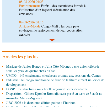
08-08-2026 01:15
Afrique-Monde
Congo-Mali : les deux pays
envisagent le renforcement de leur coopération
agricole
08-08-2026 01:13
Économie
Marché boursier : la Banque postale du
Congo officialise son entrée à la BVMAC
08-08-2026 01:00
Société
Accélération du développement: la
République du Congo mise sur sa diaspora
Articles les plus lus
Mariage de Junior Bongo et Julia Otto Mbongo : une union célébrée
sous les yeux de quatre chefs d'État
UMNG : 145 enseignants-chercheurs promus aux sessions du Cames
Industrie : le Congo ambitionne de faire de la filière ciment un levier de
développement
DGSP : les structures sous tutelle reçoivent leurs étendards
Disparition : Gilbert Djombo Bomodjo sera porté en terre ce 3 août au
mausolée Marien-Ngouabi
JiBC 2026 : la deuxième édition pointe à l’horizon