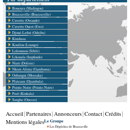
Bouenza (Madingou)
Brazzaville (Brazzaville)
Cuvette (Owando)
Cuvette Ouest (Ewo)
Djoué-Lefini (Odziba)
Kinshasa
Kouilou (Loango)
Lekoumou (Sibiti)
Likouala (Impfondo)
Niari (Dolisie)
Nkeni-Alima (Gamboma)
Oubangui (Mossaka)
Plateaux (Djambala)
Pointe-Noire (Pointe-Noire)
Pool (Kinkala)
Sangha (Ouesso)
Accueil
Partenaires
Annonceurs
Contact
Crédits
Le Groupe
Mentions légales
Les Dépêches de Brazzaville