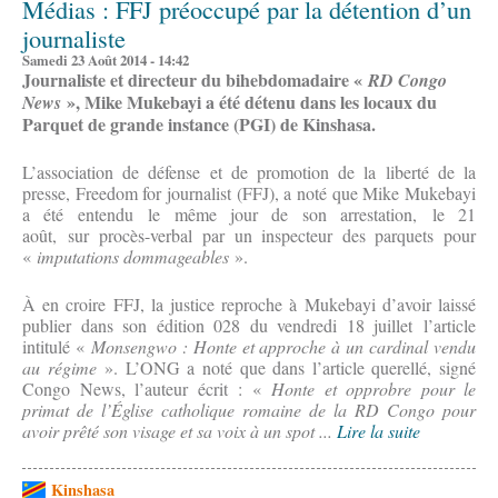
Médias : FFJ préoccupé par la détention d’un
journaliste
Samedi 23 Août 2014 - 14:42
Journaliste et directeur du bihebdomadaire «
RD Congo
», Mike Mukebayi a été détenu dans les locaux du
News
Parquet de grande instance (PGI) de Kinshasa.
L’association de défense et de promotion de la liberté de la
presse, Freedom for journalist (FFJ), a noté que Mike Mukebayi
a été entendu le même jour de son arrestation, le 21
août, sur procès-verbal par un inspecteur des parquets pour
«
imputations dommageables
».
À en croire FFJ, la justice reproche à Mukebayi d’avoir laissé
publier dans son édition 028 du vendredi 18 juillet l’article
intitulé «
Monsengwo : Honte et approche à un cardinal vendu
au régime
». L’ONG a noté que dans l’article querellé, signé
Congo News, l’auteur écrit : «
Honte et opprobre pour le
primat de l’Église catholique romaine de la RD Congo pour
avoir prêté son visage et sa voix à un spot ...
Lire la suite
Kinshasa