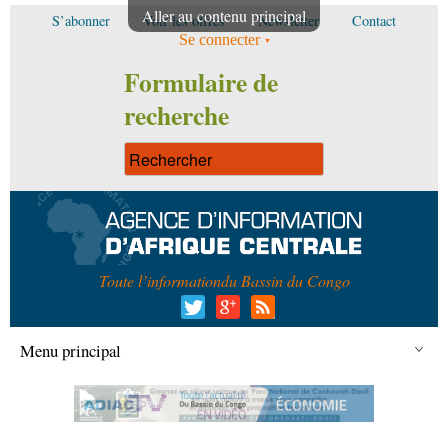
Aller au contenu principal
S’abonner
Voir les offres
Newsletter
Contact
Se connecter
Formulaire de
recherche
Toute l’information
du Bassin du Congo
Menu principal