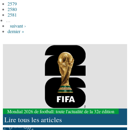
2579
2580
2581
…
suivant ›
dernier »
09-08-2026 17:26
Afrique-Monde
Éducation catholique : le Scéam
veut bâtir une stratégie africaine à l’horizon 2031
Mondial 2026 de football: toute l'actualité de la 32e édition
09-08-2026 15:28
Lire tous les articles
Afrique-Monde
Crise migratoire : l’UE salue
l’action conjointe du Maroc et de l’Espagne