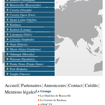
Bouenza (Madingou)
Brazzaville (Brazzaville)
Cuvette (Owando)
Cuvette Ouest (Ewo)
Djoué-Lefini (Odziba)
Kinshasa
Kouilou (Loango)
Lekoumou (Sibiti)
Likouala (Impfondo)
Niari (Dolisie)
Nkeni-Alima (Gamboma)
Oubangui (Mossaka)
Plateaux (Djambala)
Pointe-Noire (Pointe-Noire)
Pool (Kinkala)
Sangha (Ouesso)
Accueil
Partenaires
Annonceurs
Contact
Crédits
Le Groupe
Mentions légales
Les Dépêches de Brazzaville
Le Courrier de Kinshasa
ADIAC TV