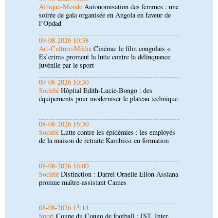
Art-Culture-Média
Cinéma: le film congolais «
Es’crim» promeut la lutte contre la délinquance
juvénile par le sport
09-08-2026 10:30
Société
Hôpital Edith-Lucie-Bongo : des
équipements pour moderniser le plateau technique
08-08-2026 16:30
Société
Lutte contre les épidémies : les employés
de la maison de retraite Kambissi en formation
08-08-2026 16:00
Société
Distinction : Darrel Ornelle Elion Assiana
promue maître-assistant Cames
08-08-2026 15:14
Sport
Coupe du Congo de football : JST, Inter,
Cara et V Club qualifiés pour les demi-finales
08-08-2026 15:00
Société
Santé publique : Ollombo réceptionne son