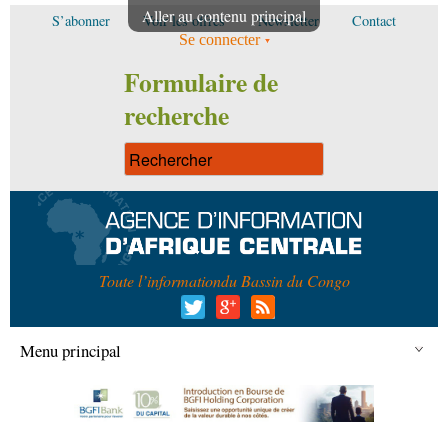
Aller au contenu principal
S’abonner
Voir les offres
Newsletter
Contact
Se connecter
Formulaire de
recherche
Toute l’information
du Bassin du Congo
Menu principal