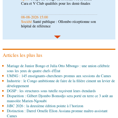
hôpital de référence
08-08-2026 15:00
Société
Lutte contre la corruption : les
parlementaires sensibilisés
08-08-2026 14:30
Art-Culture-Média
Concours de musique "Talents
+" : la liste des participants publiée
Articles les plus lus
08-08-2026 01:25
Mariage de Junior Bongo et Julia Otto Mbongo : une union célébrée
Environnement
Forêts : des techniciens formés à
sous les yeux de quatre chefs d'État
l'utilisation d'un logiciel d'évaluation des
UMNG : 145 enseignants-chercheurs promus aux sessions du Cames
émissions
Industrie : le Congo ambitionne de faire de la filière ciment un levier de
08-08-2026 01:15
développement
Afrique-Monde
Congo-Mali : les deux pays
DGSP : les structures sous tutelle reçoivent leurs étendards
envisagent le renforcement de leur coopération
Disparition : Gilbert Djombo Bomodjo sera porté en terre ce 3 août au
agricole
mausolée Marien-Ngouabi
JiBC 2026 : la deuxième édition pointe à l’horizon
08-08-2026 01:13
Distinction : Darrel Ornelle Elion Assiana promue maître-assistant
Économie
Marché boursier : la Banque postale du
Cames
Congo officialise son entrée à la BVMAC