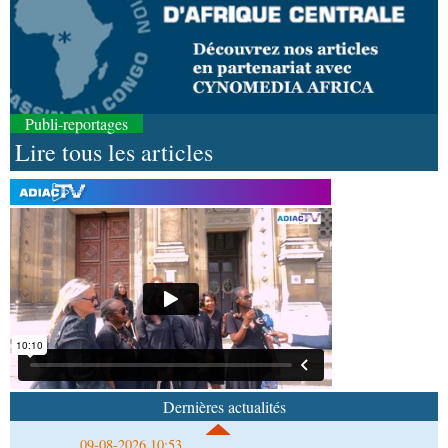
Publi-reportages
Lire tous les articles
09-08-2026 17:26
Afrique-Monde
Éducation catholique : le Scéam
veut bâtir une stratégie africaine à l’horizon 2031
09-08-2026 15:28
Afrique-Monde
Crise migratoire : l’UE salue
l’action conjointe du Maroc et de l’Espagne
09-08-2026 10:53
Afrique-Monde
Autonomisation des femmes : une
soirée de gala organisée en Angola en faveur de
Dernières actualités
l’Opdad
09-08-2026 10:38