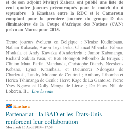
et de son adjoint Mwinyi Zahera ont publié une liste de
cent quatre joueurs préconvoqués pour le match du 6
septembre à Kinshasa entre la RDC et le Cameroun
comptant pour la première journée du groupe D des
éliminatoires de la Coupe d’Afrique des Nations (CAN)
prévu au Maroc pour 2015.
Trente joueurs évoluent en Belgique : Nicaise Kudimbana,
Nathan Kabasele, Aaron Leya Iseka, Chancel Mbemba, Fabrice
N’sakala et Andy Kawaka d’Anderlecht ; Junior Kabananga,
Richard Sukuta Pasu, et Boli Bolingoli Mbombo de Bruges ;
Clinton Mata, Parfait Mandanda, Christophe Diandy, Neeskens
Kebano, Lynel Kitambala, et Dieumerci Ndongala de
Charleroi ; Landry Mulemo de Courtrai ; Anthony Libombe et
Herica Tshimanga de Genk ; Herve Kage de La Gantoise, Pierre
Yves Ngawa et Dolly Menga de Lierse ; De Pauw Nill de
Lokeren. Il ...
Lire la suite
Kinshasa
Partenariat : la BAD et les États-Unis
renforcent leur collaboration
Mercredi 13 Août 2014 - 17:58