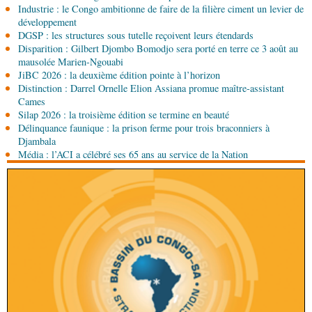
Industrie : le Congo ambitionne de faire de la filière ciment un levier de
08-08-2026 01:15
développement
Afrique-Monde
Congo-Mali : les deux pays
DGSP : les structures sous tutelle reçoivent leurs étendards
envisagent le renforcement de leur coopération
Disparition : Gilbert Djombo Bomodjo sera porté en terre ce 3 août au
agricole
mausolée Marien-Ngouabi
JiBC 2026 : la deuxième édition pointe à l’horizon
08-08-2026 01:13
Distinction : Darrel Ornelle Elion Assiana promue maître-assistant
Économie
Marché boursier : la Banque postale du
Cames
Congo officialise son entrée à la BVMAC
Silap 2026 : la troisième édition se termine en beauté
Délinquance faunique : la prison ferme pour trois braconniers à
08-08-2026 01:00
Djambala
Société
Accélération du développement: la
Média : l’ACI a célébré ses 65 ans au service de la Nation
République du Congo mise sur sa diaspora