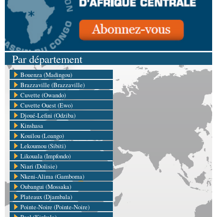
Par département
Bouenza (Madingou)
Brazzaville (Brazzaville)
Cuvette (Owando)
Cuvette Ouest (Ewo)
Djoué-Lefini (Odziba)
Kinshasa
Kouilou (Loango)
Lekoumou (Sibiti)
Likouala (Impfondo)
Niari (Dolisie)
Nkeni-Alima (Gamboma)
Oubangui (Mossaka)
Plateaux (Djambala)
Pointe-Noire (Pointe-Noire)