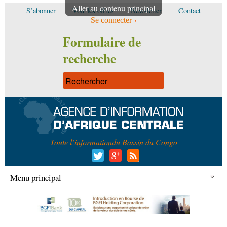
Aller au contenu principal
S’abonner
Voir les offres
Newsletter
Contact
Se connecter
Formulaire de
recherche
Toute l’information
du Bassin du Congo
Menu principal