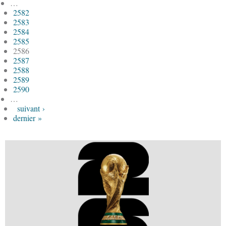
…
2582
2583
2584
2585
2586
2587
2588
2589
2590
…
suivant ›
dernier »