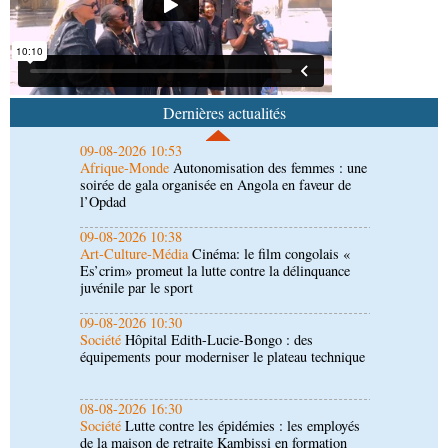
l’action conjointe du Maroc et de l’Espagne
09-08-2026 10:53
Afrique-Monde
Autonomisation des femmes : une
soirée de gala organisée en Angola en faveur de
Dernières actualités
l’Opdad
09-08-2026 10:38
Art-Culture-Média
Cinéma: le film congolais «
Es’crim» promeut la lutte contre la délinquance
juvénile par le sport
09-08-2026 10:30
Société
Hôpital Edith-Lucie-Bongo : des
équipements pour moderniser le plateau technique
08-08-2026 16:30
Société
Lutte contre les épidémies : les employés
de la maison de retraite Kambissi en formation
08-08-2026 16:00
Société
Distinction : Darrel Ornelle Elion Assiana
promue maître-assistant Cames