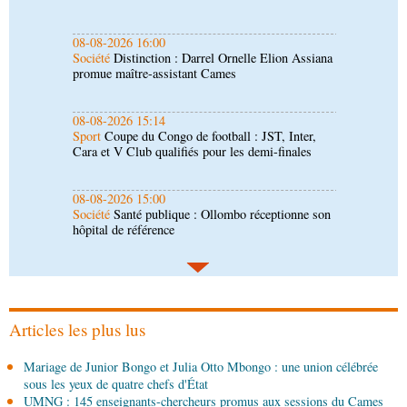
08-08-2026 15:14
Sport
Coupe du Congo de football : JST, Inter,
Cara et V Club qualifiés pour les demi-finales
08-08-2026 15:00
Société
Santé publique : Ollombo réceptionne son
hôpital de référence
08-08-2026 15:00
Société
Lutte contre la corruption : les
parlementaires sensibilisés
08-08-2026 14:30
Art-Culture-Média
Concours de musique "Talents
+" : la liste des participants publiée
Articles les plus lus
08-08-2026 01:25
Mariage de Junior Bongo et Julia Otto Mbongo : une union célébrée
Environnement
Forêts : des techniciens formés à
sous les yeux de quatre chefs d'État
l'utilisation d'un logiciel d'évaluation des
UMNG : 145 enseignants-chercheurs promus aux sessions du Cames
émissions