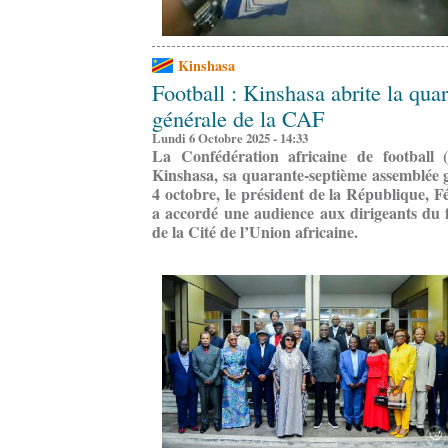
Kinshasa
Football : Kinshasa abrite la qu
générale de la CAF
Lundi 6 Octobre 2025 - 14:33
La Confédération africaine de football
Kinshasa, sa quarante-septième assemblée g
4 octobre, le président de la République, F
a accordé une audience aux dirigeants du 
de la Cité de l’Union africaine.