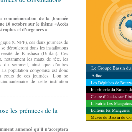
e la commémoration de la Journée
ue 10 octobre sur le thème «Accès
strophes et d’urgences ».
ogique (CNPP), ces deux journées de
e dérouleront dans les installations
iversité de Kinshasa (Unikin). Ces
les, notamment les maux de tête, les
es du sommeil, ainsi que d’autres
Le Groupe Bassin d
. La population congolaise est donc
Adiac
au cours de ces journées. L'on se
inquantenaire de cette institution
Les Dépêches de Brazzav
Imprimerie du Bassin 
Centre d’études sur l’in
Librairie Les Manguiers
ose les prémices de la
Éditions les Manguiers
Musée du Bassin du Co
mment annoncé qu’il n’acceptera