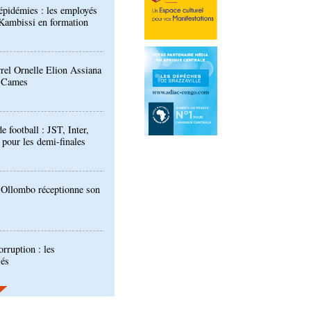
rrel Ornelle Elion Assiana
t Cames
football : JST, Inter,
 pour les demi-finales
: Ollombo réceptionne son
orruption : les
sés
ours de musique "Talents
ants publiée
 des techniciens formés à