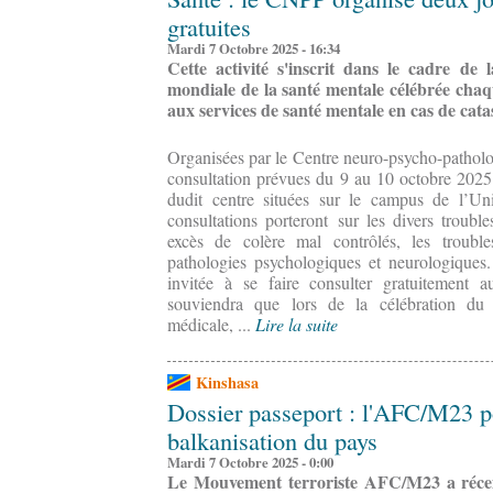
gratuites
Mardi 7 Octobre 2025 - 16:34
Cette activité s'inscrit dans le cadre d
mondiale de la santé mentale célébrée chaq
aux services de santé mentale en cas de cata
Organisées par le Centre neuro-psycho-pathol
consultation prévues du 9 au 10 octobre 2025 s
dudit centre situées sur le campus de l’Un
consultations porteront sur les divers troub
excès de colère mal contrôlés, les troubl
pathologies psychologiques et neurologiques
invitée à se faire consulter gratuitement 
souviendra que lors de la célébration du c
médicale, ...
Lire la suite
Kinshasa
Dossier passeport : l'AFC/M23 p
balkanisation du pays
Mardi 7 Octobre 2025 - 0:00
Le Mouvement terroriste AFC/M23 a réce