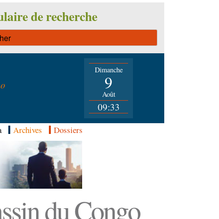
laire de recherche
Dimanche
n
9
go
Août
09:33
a
Archives
Dossiers
Bassin du Congo