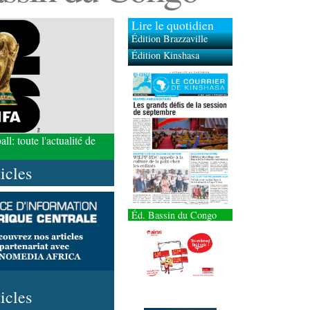
Lire le quotidien
Édition Brazzaville
Édition Kinshasa
l: toute l'actualité de
ticles
Éd. Bassin du Congo
ticles