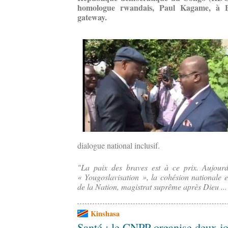
homologue rwandais, Paul Kagame, à Br
gateway.
dialogue national inclusif.
"La paix des braves est à ce prix. Aujour
« Yougoslavisation », la cohésion nationale es
de la Nation, magistrat suprême après Dieu ..
Kinshasa
Santé : le CNPP organise deux jo