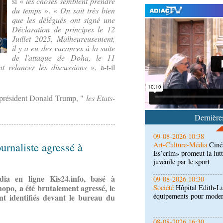
si «
les choses semblent prendre
du temps
». «
On sait très bien
que les délégués ont signé une
Déclaration de principes le 12
Juillet 2025. Malheureusement,
il y a eu des vacances à la suite
09-08-2026 10:53
de l'attaque de Doha, le 11
Afrique-Monde
Autonom
nt relancer les discussions
», a-t-il
soirée de gala organisée
l’Opdad
09-08-2026 10:38
u président Donald Trump, "
les Etats-
Art-Culture-Média
Ciné
Es’crim» promeut la lutt
Dernières
juvénile par le sport
09-08-2026 10:30
ournaliste agressé à
Société
Hôpital Edith-L
équipements pour modern
ia en ligne Kis24.info, basé à
08-08-2026 16:30
hopo, a été brutalement agressé, le
Société
Lutte contre les
de la maison de retraite
t identifiés devant le bureau du
08-08-2026 16:00