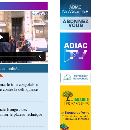
isation des femmes : une
 en Angola en faveur de
ma: le film congolais «
e contre la délinquance
 actualités
ucie-Bongo : des
iser le plateau technique
 épidémies : les employés
 Kambissi en formation