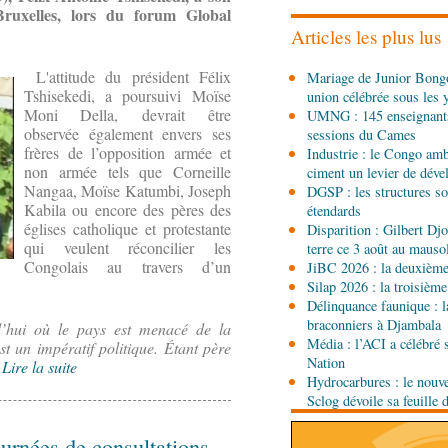
uxelles, lors du forum Global
l'utilisation d'un logicie
émissions
Articles les plus lus
08-08-2026 01:15
L'attitude du président Félix
Mariage de Junior Bongo
Afrique-Monde
Congo-M
Tshisekedi, a poursuivi Moïse
union célébrée sous les 
envisagent le renforceme
Moni Della, devrait être
UMNG : 145 enseignant
agricole
observée également envers ses
sessions du Cames
08-08-2026 01:13
frères de l’opposition armée et
Industrie : le Congo ambi
Économie
Marché boursi
non armée tels que Corneille
ciment un levier de dév
Congo officialise son 
Nangaa, Moïse Katumbi, Joseph
DGSP : les structures sou
Kabila ou encore des pères des
étendards
églises catholique et protestante
Disparition : Gilbert D
08-08-2026 01:00
qui veulent réconcilier les
terre ce 3 août au maus
Société
Accélération du 
Congolais au travers d’un
JiBC 2026 : la deuxième 
République du Congo mi
Silap 2026 : la troisième
Délinquance faunique : l
08-08-2026 00:45
braconniers à Djambala
d’hui où le pays est menacé de la
Politique
Débat d’orienta
Média : l’ACI a célébré 
t un impératif politique. Étant père
gouvernement présente s
Nation
.
Lire la suite
sociale 2027-2029 au Pa
Hydrocarbures : le nouve
Sclog dévoile sa feuille 
08-08-2026 00:30
Société
Assainissement e
urnées de consultations
les Nations unies réitèr