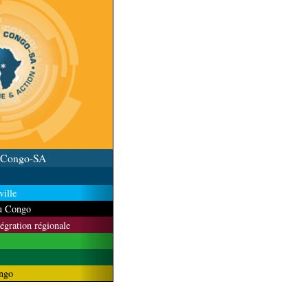
u Congo-SA
ille
du Congo
tégration régionale
ngo