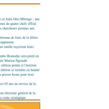
l d'évaluation des
 et Julia Otto Mbongo : une
ali : les deux pays
yeux de quatre chefs d'État
nt de leur coopération
s-chercheurs promus aux
tionne de faire de la filière
er : la Banque postale du
eloppement
entrée à la BVMAC
s tutelle reçoivent leurs
jombo Bomodjo sera porté en
olée Marien-Ngouabi
développement: la
édition pointe à l’horizon
se sur sa diaspora
 édition se termine en beauté
a prison ferme pour trois
tion budgétaire: le
ses 65 ans au service de la
a politique économique et
rlement
au directeur général de la
de route stratégique
t développement local :
ent leur soutien au Congo