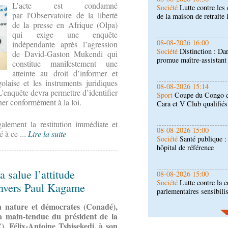
L’acte est condamné
Société
Distinction : Da
par l'Observatoire de la liberté
promue maître-assistan
de la presse en Afrique (Olpa)
qui exige une enquête
08-08-2026 15:14
indépendante après l’agression
Sport
Coupe du Congo de 
de David-Gaston Mukendi qui
Cara et V Club qualifiés
constitue manifestement une
atteinte au droit d’informer et
olaise et les instruments juridiques
08-08-2026 15:00
L'enquête devra permettre d’identifier
Société
Santé publique 
nner conformément à la loi.
hôpital de référence
alement la restitution immédiate et
08-08-2026 15:00
é à ce ...
Lire la suite
Société
Lutte contre la c
parlementaires sensibili
salue l’attitude
08-08-2026 14:30
Art-Culture-Média
Conc
 envers Paul Kagame
+" : la liste des particip
a nature et démocrates (Conadé),
la main-tendue du président de la
08-08-2026 01:25
 Félix-Antoine Tshisekedi, à son
Environnement
Forêts :