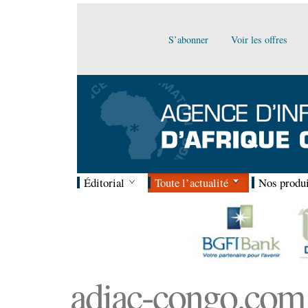
S’abonner
Voir les offres
Éditorial
Toute l’actualité
Nos produi
adiac-congo.com :