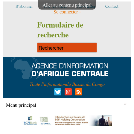
Aller au contenu principal
S’abonner
Voir les offres
Newsletter
Contact
Se connecter
Formulaire de
recherche
Toute l’information
du Bassin du Congo
Menu principal