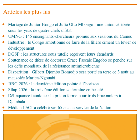
gouvernement présente sa politique économique et
sociale 2027-2029 au Parlement
Articles les plus lus
08-08-2026 00:30
Mariage de Junior Bongo et Julia Otto Mbongo : une union célébrée
Société
Assainissement et développement local :
sous les yeux de quatre chefs d'État
les Nations unies réitèrent leur soutien au Congo
UMNG : 145 enseignants-chercheurs promus aux sessions du Cames
Industrie : le Congo ambitionne de faire de la filière ciment un levier de
07-08-2026 11:03
développement
Sport
Football, le week-end des Diables rouges et
DGSP : les structures sous tutelle reçoivent leurs étendards
des Congolais de la diaspora en Coupes d'Europe
Soutenance de thèse de doctorat: Grace Pascale Engobo se penche sur
(matches aller du 3e tour)
les défis mondiaux de la résistance antimicrobienne
Disparition : Gilbert Djombo Bomodjo sera porté en terre ce 3 août au
07-08-2026 10:15
mausolée Marien-Ngouabi
Afrique-Monde
Afrique de l'Ouest : les mafias du
JiBC 2026 : la deuxième édition pointe à l’horizon
numérique inventent une nouvelle traite humaine
Silap 2026 : la troisième édition se termine en beauté
Délinquance faunique : la prison ferme pour trois braconniers à
07-08-2026 10:15
Djambala
Sport
Nzango: Sylvie Malonga élue présidente du
Média : l’ACI a célébré ses 65 ans au service de la Nation
bureau exécutif d’Afis sport Pointe-Noire