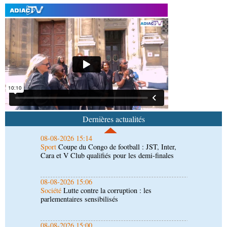
08-08-2026 16:34
Société
Lutte contre les épidémies : les employés
de la maison de retraite Kambissi en formation
08-08-2026 16:00
Société
Distinction : Darrel Ornelle Elion Assiana
promue maître-assistant Cames
08-08-2026 15:14
Sport
Coupe du Congo de football : JST, Inter,
Cara et V Club qualifiés pour les demi-finales
Dernières actualités
08-08-2026 15:06
Société
Lutte contre la corruption : les
parlementaires sensibilisés
08-08-2026 15:00
Société
Santé publique : Ollombo réceptionne son
hôpital de référence
08-08-2026 14:27