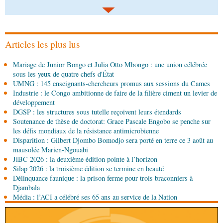
08-08-2026 00:45
Politique
Débat d’orientation budgétaire: le
gouvernement présente sa politique économique et
sociale 2027-2029 au Parlement
Articles les plus lus
08-08-2026 00:30
Mariage de Junior Bongo et Julia Otto Mbongo : une union célébrée
Société
Assainissement et développement local :
sous les yeux de quatre chefs d'État
les Nations unies réitèrent leur soutien au Congo
UMNG : 145 enseignants-chercheurs promus aux sessions du Cames
Industrie : le Congo ambitionne de faire de la filière ciment un levier de
07-08-2026 11:03
développement
Sport
Football, le week-end des Diables rouges et
DGSP : les structures sous tutelle reçoivent leurs étendards
des Congolais de la diaspora en Coupes d'Europe
Soutenance de thèse de doctorat: Grace Pascale Engobo se penche sur
(matches aller du 3e tour)
les défis mondiaux de la résistance antimicrobienne
Disparition : Gilbert Djombo Bomodjo sera porté en terre ce 3 août au
07-08-2026 10:15
mausolée Marien-Ngouabi
Afrique-Monde
Afrique de l'Ouest : les mafias du
JiBC 2026 : la deuxième édition pointe à l’horizon
numérique inventent une nouvelle traite humaine
Silap 2026 : la troisième édition se termine en beauté
Délinquance faunique : la prison ferme pour trois braconniers à
07-08-2026 10:15
Djambala
Sport
Nzango: Sylvie Malonga élue présidente du
Média : l’ACI a célébré ses 65 ans au service de la Nation
bureau exécutif d’Afis sport Pointe-Noire