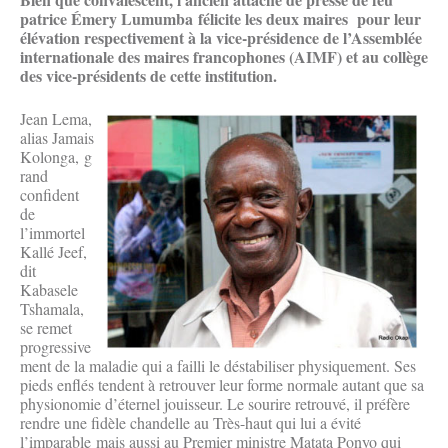
patrice Émery Lumumba félicite les deux maires pour leur
élévation respectivement à la vice-présidence de l’Assemblée
internationale des maires francophones (AIMF) et au collège
des vice-présidents de cette institution.
Jean Lema,
alias Jamais
Kolonga, g
rand
confident
de
l’immortel
Kallé Jeef,
dit
Kabasele
Tshamala,
se remet
progressive
ment de la maladie qui a failli le déstabiliser physiquement. Ses
pieds enflés tendent à retrouver leur forme normale autant que sa
physionomie d’éternel jouisseur. Le sourire retrouvé, il préfère
rendre une fidèle chandelle au Très-haut qui lui a évité
l’imparable mais aussi au Premier ministre Matata Ponyo qui