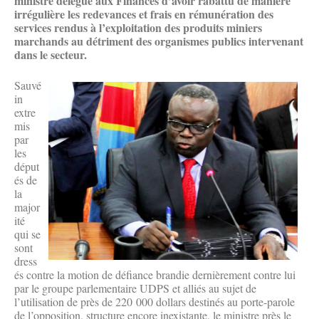
ministre délégué aux Finances d’avoir rabattu de manière
irrégulière les redevances et frais en rémunération des
services rendus à l’exploitation des produits miniers
marchands au détriment des organismes publics intervenant
dans le secteur.
Sauvé
in
extre
mis
par
les
déput
és de
la
major
ité
qui se
sont
dress
és contre la motion de défiance brandie dernièrement contre lui
par le groupe parlementaire UDPS et alliés au sujet de
l’utilisation de près de 220 000 dollars destinés au porte-parole
de l’opposition, structure encore inexistante, le ministre près le