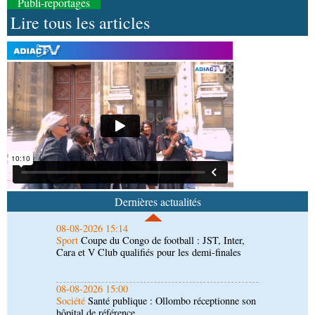
Publi-reportages
Lire tous les articles
08-08-2026 16:30
Société
Lutte contre les épidémies : les employés
de la maison de retraite Kambissi en formation
08-08-2026 16:00
Société
Distinction : Darrel Ornelle Elion Assiana
promue maître-assistant Cames
08-08-2026 15:14
Sport
Coupe du Congo de football : JST, Inter,
Cara et V Club qualifiés pour les demi-finales
Dernières actualités
08-08-2026 15:00
Société
Santé publique : Ollombo réceptionne son
hôpital de référence
08-08-2026 15:00
Société
Lutte contre la corruption : les
parlementaires sensibilisés