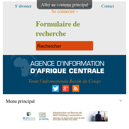
Aller au contenu principal
S’abonner
Voir les offres
Newsletter
Contact
Se connecter
Formulaire de
recherche
Toute l’information
du Bassin du Congo
Menu principal