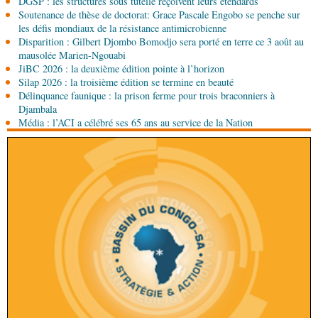
DGSP : les structures sous tutelle reçoivent leurs étendards
des Congolais de la diaspora en Coupes d'Europe
Soutenance de thèse de doctorat: Grace Pascale Engobo se penche sur
(matches aller du 3e tour)
les défis mondiaux de la résistance antimicrobienne
Disparition : Gilbert Djombo Bomodjo sera porté en terre ce 3 août au
07-08-2026 10:15
mausolée Marien-Ngouabi
Afrique-Monde
Afrique de l'Ouest : les mafias du
JiBC 2026 : la deuxième édition pointe à l’horizon
numérique inventent une nouvelle traite humaine
Silap 2026 : la troisième édition se termine en beauté
Délinquance faunique : la prison ferme pour trois braconniers à
07-08-2026 10:15
Djambala
Sport
Nzango: Sylvie Malonga élue présidente du
Média : l’ACI a célébré ses 65 ans au service de la Nation
bureau exécutif d’Afis sport Pointe-Noire