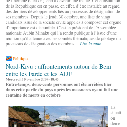
de l’homme (CNDH) tend à devenir une réalité. Cette institution
de la République est en passe, en effet, d’être installée au regard
des derniers développements liés au processus de désignation de
ses membres. Depuis le jeudi 30 octobre, une liste de vingt
candidats issus de la société civile appelés à composer cet organe
d’importance est disponible. C’est le président de l’Assemblée
nationale Aubin Minaku qui l’a rendu publique à l’issue d’une
réunion qu’il a tenue avec les comités thématiques de pilotage du
processus de désignation des membres ...
Lire la suite
Politique
Nord-Kivu : affrontements autour de Beni
entre les Fardc et les ADF
Mercredi 5 Novembre 2014 - 18:45
Entre-temps, deux-cents personnes ont été arrêtées hier
dans cette partie du pays après les massacres ayant fait une
centaine de morts en octobre
La
situati
on
deme