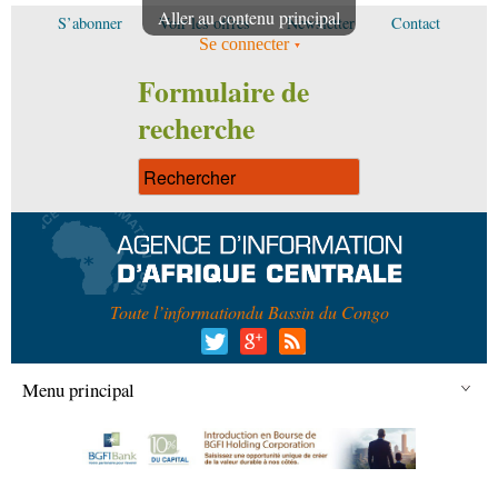
Aller au contenu principal
S’abonner
Voir les offres
Newsletter
Contact
Se connecter
Formulaire de
recherche
Toute l’information
du Bassin du Congo
Menu principal