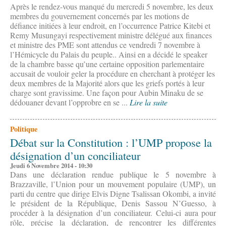
Après le rendez-vous manqué du mercredi 5 novembre, les deux
membres du gouvernement concernés par les motions de
défiance initiées à leur endroit, en l’occurrence Patrice Kitebi et
Remy Musungayi respectivement ministre délégué aux finances
et ministre des PME sont attendus ce vendredi 7 novembre à
l’Hémicycle du Palais du peuple.. Ainsi en a décidé le speaker
de la chambre basse qu’une certaine opposition parlementaire
accusait de vouloir geler la procédure en cherchant à protéger les
deux membres de la Majorité alors que les griefs portés à leur
charge sont gravissime. Une façon pour Aubin Minaku de se
dédouaner devant l’opprobre en se ...
Lire la suite
Politique
Débat sur la Constitution : l’UMP propose la
désignation d’un conciliateur
Jeudi 6 Novembre 2014 - 10:30
Dans une déclaration rendue publique le 5 novembre à
Brazzaville, l’Union pour un mouvement populaire (UMP), un
parti du centre que dirige Elvis Digne Tsalissan Okombi, a invité
le président de la République, Denis Sassou N’Guesso, à
procéder à la désignation d’un conciliateur. Celui-ci aura pour
rôle, précise la déclaration, de rencontrer les différentes