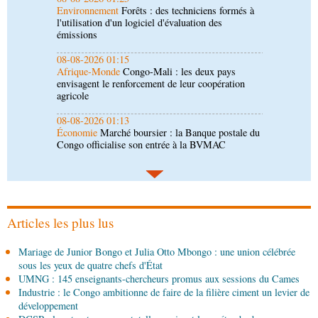
Afrique-Monde
Congo-Mali : les deux pays
envisagent le renforcement de leur coopération
agricole
08-08-2026 01:13
Économie
Marché boursier : la Banque postale du
Congo officialise son entrée à la BVMAC
08-08-2026 01:00
Société
Accélération du développement: la
République du Congo mise sur sa diaspora
08-08-2026 00:45
Politique
Débat d’orientation budgétaire: le
gouvernement présente sa politique économique et
sociale 2027-2029 au Parlement
Articles les plus lus
08-08-2026 00:30
Mariage de Junior Bongo et Julia Otto Mbongo : une union célébrée
Société
Assainissement et développement local :
sous les yeux de quatre chefs d'État
les Nations unies réitèrent leur soutien au Congo
UMNG : 145 enseignants-chercheurs promus aux sessions du Cames
Industrie : le Congo ambitionne de faire de la filière ciment un levier de
07-08-2026 11:03
développement
Sport
Football, le week-end des Diables rouges et