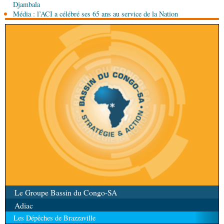
07-08-2026 10:15
Djambala
Sport
Nzango: Sylvie Malonga élue présidente du
Média : l’ACI a célébré ses 65 ans au service de la Nation
bureau exécutif d’Afis sport Pointe-Noire
Le Groupe Bassin du Congo-SA
Adiac
Les Dépêches de Brazzaville