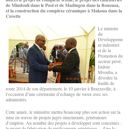
de Mindouli dans le Pool et de Madingou dans la Bouenza,
et la construction du complexe céramique à Makoua dans la
Cuvette
Le ministre
du
Développeme
nt industriel
et de la
Promotion du
secteur privé,
Isidore
Mvouba, a
dévoilée la
feuille de
route 2014 de son département, le 10 janvier à Brazzaville, à
l’occasion d’une cérémonie d’échange de vœux avec ses
administrés.
Cette année, le ministère mettra beaucoup plus son action sur la
mise en œuvre de projets jugés structurants, générateurs
d’emplois. Au nombre des projets à développer sont concernés :
le projet de fabrication de médicaments génériques ...
Lire la