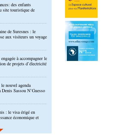
aine de Suresnes : le
se aux visiteurs un voyage
 engagée à accompagner le
on de projets d’électricité
 le nouvel agenda
à Denis Sassou N’Guesso
is : le visa érigé en
issance économique et
 interdit de participer aux
 de la CAF
Développement industriel :