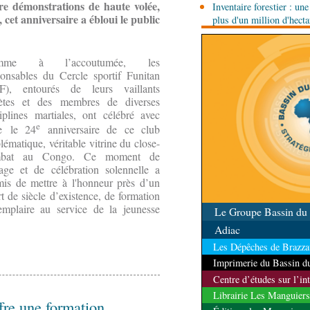
e démonstrations de haute volée,
Inventaire forestier : un
routier Bangui-Douala
 cet anniversaire a ébloui le public
plus d'un million d'hect
mme à l’accoutumée, les
ponsables du Cercle sportif Funitan
F), entourés de leurs vaillants
lètes et des membres de diverses
ciplines martiales, ont célébré avec
e
te le 24
anniversaire de ce club
ématique, véritable vitrine du close-
mbat au Congo. Ce moment de
tage et de célébration solennelle a
mis de mettre à l'honneur près d’un
t de siècle d’existence, de formation
emplaire au service de la jeunesse
Le Groupe Bassin d
Adiac
Les Dépêches de Brazzav
Imprimerie du Bassin 
Centre d’études sur l’in
Librairie Les Manguiers
fre une formation