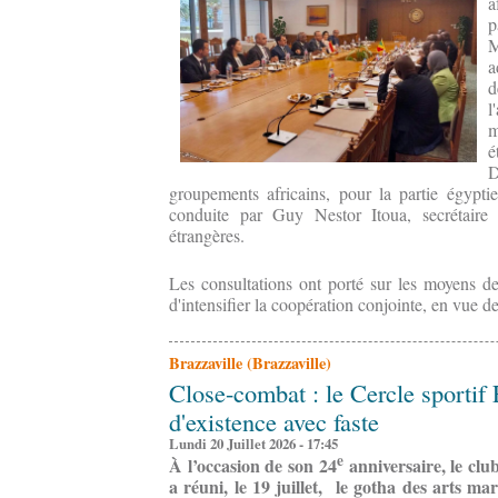
a
p
M
a
d
l
m
D
groupements africains, pour la partie égypti
conduite par Guy Nestor Itoua, secrétaire 
étrangères.
Les consultations ont porté sur les moyens de r
d'intensifier la coopération conjointe, en vue d
Brazzaville (Brazzaville)
Close-combat : le Cercle sportif 
d'existence avec faste
Lundi 20 Juillet 2026 - 17:45
e
À l’occasion de son 24
anniversaire, le clu
a réuni, le 19 juillet, le gotha des arts m