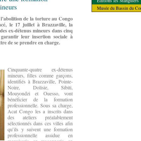
Éditions les Manguiers
ineurs
Musée du Bassin du Co
 l’abolition de la torture au Congo
, le 17 juillet à Brazzaville, la
des ex-détenus mineurs dans cinq
 garantir leur insertion sociale à
ettre de se prendre en charge.
Cinquante-quatre ex-détenus
mineurs, filles comme garçons,
identifiés à Brazzaville, Pointe-
Noire, Dolisie, Sibiti,
Mouyondzi et Ouesso, vont
bénéficier de la formation
professionnelle. Sous sa charge,
Acat Congo les a inscrits dans
des ateliers préalablement
sélectionnés dans ces villes afin
qu’ils y suivent une formation
professionnelle assidue en