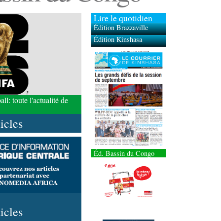
Lire le quotidien
Édition Brazzaville
Édition Kinshasa
l: toute l'actualité de
ticles
Éd. Bassin du Congo
ticles