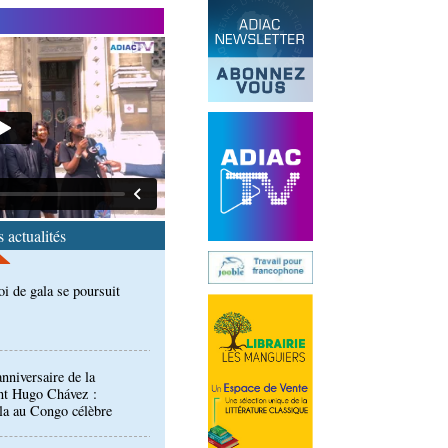
 accord signé à Pointe-
n des produits forestiers
oi de gala se poursuit
 actualités
nniversaire de la
nt Hugo Chávez :
la au Congo célèbre
nces: des enfants
u site touristique de