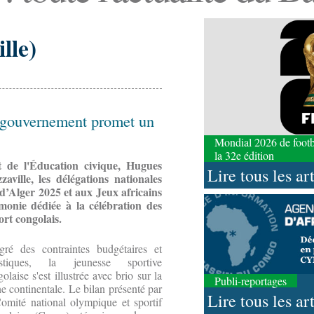
lle)
e gouvernement promet un
Mondial 2026 de footbal
la 32e édition
t de l'Éducation civique, Hugues
Lire tous les ar
aville, les délégations nationales
 d’Alger 2025 et aux Jeux africains
onie dédiée à la célébration des
ort congolais.
gré des contraintes budgétaires et
istiques, la jeunesse sportive
olaise s'est illustrée avec brio sur la
Publi-reportages
e continentale. Le bilan présenté par
Lire tous les ar
Comité national olympique et sportif