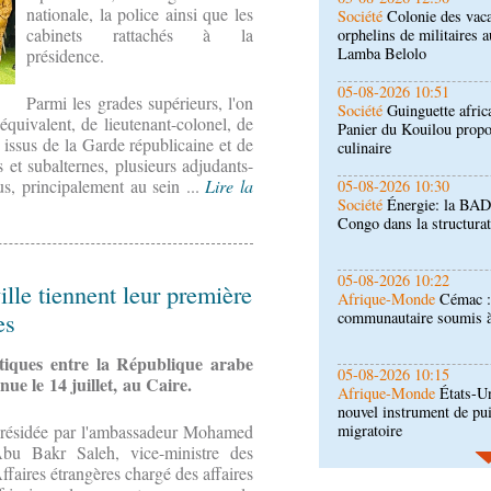
nationale, la police ainsi que les
Société
Guinguette afric
cabinets rattachés à la
Panier du Kouilou propo
culinaire
présidence.
05-08-2026 10:30
Parmi les grades supérieurs, l'on
Société
Énergie: la BAD
quivalent, de lieutenant-colonel, de
Congo dans la structurati
 issus de la Garde républicaine et de
et subalternes, plusieurs adjudants-
us, principalement au sein ...
Lire la
05-08-2026 10:22
Afrique-Monde
Cémac :
communautaire soumis 
05-08-2026 10:15
ille tiennent leur première
Afrique-Monde
États-Un
es
nouvel instrument de pu
migratoire
tiques entre la République arabe
04-08-2026 18:00
ue le 14 juillet, au Caire.
Sport
Football: le Congo
compétitions interclubs
résidée par l'ambassadeur Mohamed
bu Bakr Saleh, vice-ministre des
04-08-2026 17:45
ffaires étrangères chargé des affaires
Économie
Ministère du 