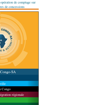
e opération de comptage sur
ares de concessions
u Congo-SA
ille
du Congo
tégration régionale