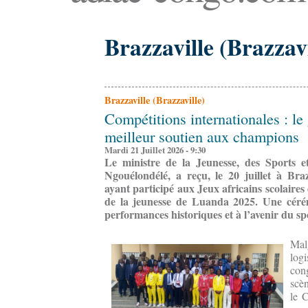
Brazzaville (Brazzavi
Brazzaville (Brazzaville)
Compétitions internationales : l
meilleur soutien aux champions
Mardi 21 Juillet 2026 - 9:30
Le ministre de la Jeunesse, des Sports e
Ngouélondélé, a reçu, le 20 juillet à Brazz
ayant participé aux Jeux africains scolaires
de la jeunesse de Luanda 2025. Une cérém
performances historiques et à l’avenir du sp
Mal
log
cong
scèn
le 