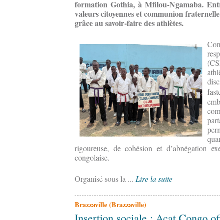
formation Gothia, à Mfilou-Ngamaba. Entr
valeurs citoyennes et communion fraternelle,
grâce au savoir-faire des athlètes.
Co
res
(CS
ath
dis
fas
embl
co
par
per
quar
rigoureuse, de cohésion et d’abnégation ex
congolaise.
Organisé sous la ...
Lire la suite
Brazzaville (Brazzaville)
Insertion sociale : Acat Congo of