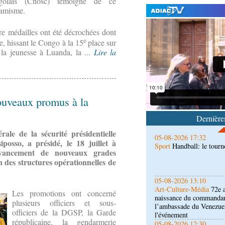
golais (Cnosc) témoigne de ce
amisme.
tre médailles ont été décrochées dont
e
e, hissant le Congo à la 15
place sur
05-08-2026 22:10
 la jeunesse à Luanda, la ...
Lire la
Économie
Economie : un
Noire pour la valorisatio
non ligneux
05-08-2026 17:32
ouveaux promus à la
Sport
Handball: le tourn
Dernières
ale de la sécurité présidentielle
05-08-2026 13:10
osso, a présidé, le 18 juillet à
Art-Culture-Média
72e a
avancement de nouveaux grades
naissance du commanda
n des structures opérationnelles de
l’ambassade du Venezue
l'événement
05-08-2026 12:30
Société
Colonie des vaca
Les promotions ont concerné
orphelins de militaires a
plusieurs officiers et sous-
Lamba Belolo
officiers de la DGSP, la Garde
républicaine, la gendarmerie
05-08-2026 10:51