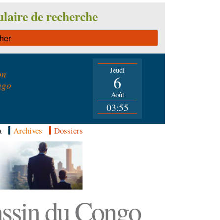
laire de recherche
Jeudi
on
6
ngo
Août
03:55
a
Archives
Dossiers
Bassin du Congo