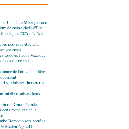
 et Julia Otto Mbongo : une
sionnelle: des jeunes
yeux de quatre chefs d'État
hôtellerie
sion de juin 2026 : 49 679
: les nouveaux étudiants
 industriel : visite des
ères porteuses
ndustrie
ais Ludovic Itsoua Madzous
tion des financements
tionne de faire de la filière
onformité : TÜV
eloppement
ositif national
 des ministres du mercredi
s tutelle reçoivent leurs
tional de taekwondo :
'une édition remarquable
octorat: Grace Pascale
s défis mondiaux de la
ne
jombo Bomodjo sera porté en
centrale : la Banque
olée Marien-Ngouabi
ernisation du corridor