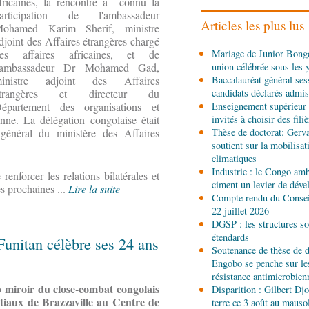
fricaines, la rencontre a connu la
le défi du renouveau
articipation de l'ambassadeur
Articles les plus lus
ohamed Karim Sherif, ministre
djoint des Affaires étrangères chargé
04-08-2026 17:45
es affaires africaines, et de
Mariage de Junior Bongo
Société
Insertion profes
'ambassadeur Dr Mohamed Gad,
union célébrée sous les 
formés aux métiers de l’
inistre adjoint des Affaires
Baccalauréat général ses
étrangères et directeur du
candidats déclarés admis
04-08-2026 17:00
épartement des organisations et
Enseignement supérieur 
Économie
Développement
enne. La délégation congolaise était
invités à choisir des fili
installations de Sofatt I
général du ministère des Affaires
Thèse de doctorat: Gerv
soutient sur la mobilisa
climatiques
04-08-2026 16:45
Industrie : le Congo ambi
enforcer les relations bilatérales et
Économie
Contrôle et c
ciment un levier de dév
Rheinland rejoint le disp
es prochaines ...
Lire la suite
Compte rendu du Conseil
22 juillet 2026
04-08-2026 14:00
DGSP : les structures sou
Sport
8e Championnat na
étendards
Funitan célèbre ses 24 ans
Brazzaville au sommet d
Soutenance de thèse de d
Engobo se penche sur le
résistance antimicrobien
04-08-2026 12:30
b miroir du close-combat congolais
Disparition : Gilbert D
Afrique-Monde
Afrique 
artiaux de Brazzaville au Centre de
terre ce 3 août au maus
mondiale finance la mod