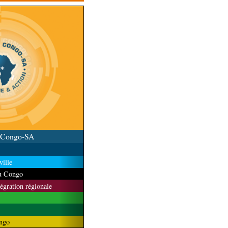
u Congo-SA
ille
du Congo
tégration régionale
ngo