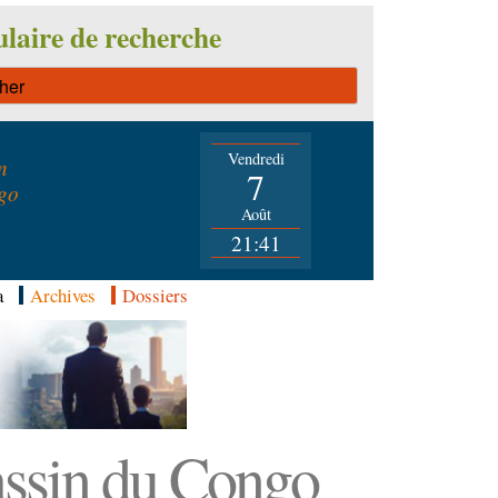
laire de recherche
Vendredi
n
7
go
Août
21:41
a
Archives
Dossiers
Bassin du Congo