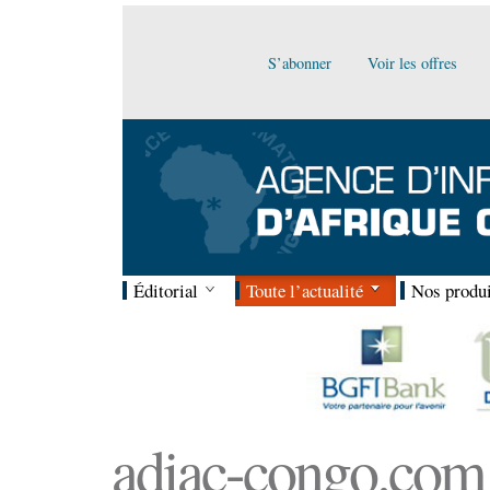
S’abonner
Voir les offres
Éditorial
Toute l’actualité
Nos produi
adiac-congo.com :