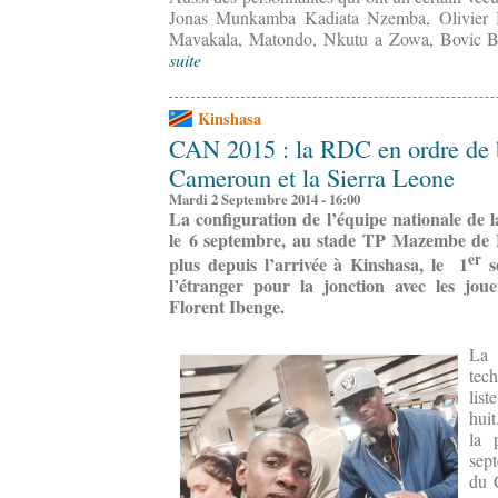
Jonas Munkamba Kadiata Nzemba, Olivier Bi
Mavakala, Matondo, Nkutu a Zowa, Bovic Ba
suite
Kinshasa
CAN 2015 : la RDC en ordre de ba
Cameroun et la Sierra Leone
Mardi 2 Septembre 2014 - 16:00
La configuration de l’équipe nationale de
le 6 septembre, au stade TP Mazembe de L
er
plus depuis l’arrivée à Kinshasa, le 1
s
l’étranger pour la jonction avec les joue
Florent Ibenge.
La 
tech
list
huit
la 
sep
du 