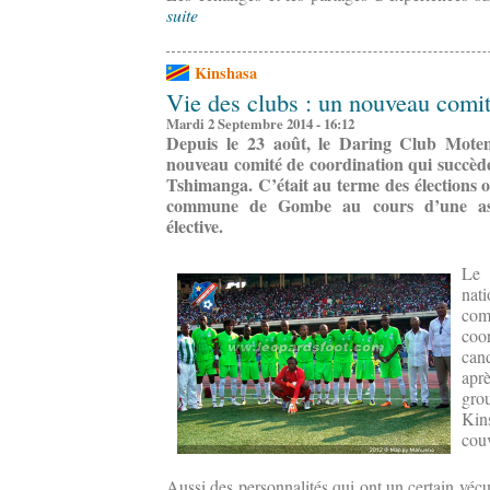
suite
Kinshasa
Vie des clubs : un nouveau comi
Mardi 2 Septembre 2014 - 16:12
Depuis le 23 août, le Daring Club Mot
nouveau comité de coordination qui succède 
Tshimanga. C’était au terme des élections o
commune de Gombe au cours d’une asse
élective.
Le 
nat
co
coo
can
apr
gro
Kins
couv
Aussi des personnalités qui ont un certain vécu 