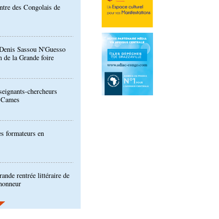
: Denis Sassou N'Guesso
n de la Grande foire
eignants-chercheurs
u Cames
es formateurs en
ande rentrée littéraire de
'honneur
ion de la Gfac : le défi
produits alimentaires de
es produits locaux dans