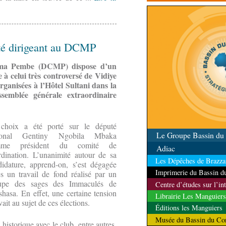
contrôle des ressources
té dirigeant au DCMP
ema Pembe (DCMP) dispose d’un
à celui très controversé de Vidiye
rganisées à l’Hôtel Sultani dans la
mblée générale extraordinaire
choix a été porté sur le député
Le Groupe Bassin d
ional Gentiny Ngobila Mbaka
mme président du comité de
Adiac
rdination. L’unanimité autour de sa
Les Dépêches de Brazzav
didature, apprend-on, s’est dégagée
Imprimerie du Bassin 
ès un travail de fond réalisé par un
upe des sages des Immaculés de
Centre d’études sur l’in
hasa. En effet, une certaine tension
Librairie Les Manguiers
ait au sujet de ces élections.
Éditions les Manguiers
Musée du Bassin du Co
historique avec le club, entre autres,