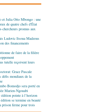
dans les assiettes
 et Julia Otto Mbongo : une
a : le gouvernement
yeux de quatre chefs d'État
l'appui de l'OMS et
s-chercheurs promus aux
ais Ludovic Itsoua Madzous
ira Leonie, nouvelle
tion des financements
que 1xBet Congo-
tionne de faire de la filière
eloppement
s tutelle reçoivent leurs
ionale: la Commission
réalités du CHU-B
octorat: Grace Pascale
s défis mondiaux de la
ne
tions : Pierre Ngolo et
jombo Bomodjo sera porté en
ases d’une collaboration
olée Marien-Ngouabi
édition pointe à l’horizon
 édition se termine en beauté
a prison ferme pour trois
ique : les sanctions de
silencieuse pour le