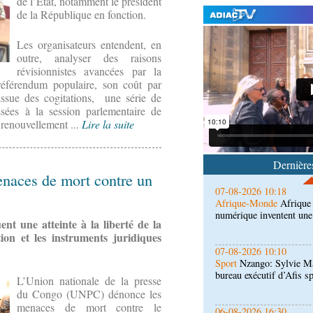
de l’État, notamment le président
de la République en fonction.
Les organisateurs entendent, en
outre, analyser des raisons
révisionnistes avancées par la
07-08-2026 11:03
Sport
Football, le week-
n référendum populaire, son coût par
des Congolais de la dia
’issue des cogitations, une série de
(matches aller du 3e tou
sées à la session parlementaire de
 renouvellement ...
Lire la suite
07-08-2026 10:18
Afrique-Monde
Afrique 
numérique inventent une
Dernières
naces de mort contre un
07-08-2026 10:10
Sport
Nzango: Sylvie Ma
bureau exécutif d’Afis s
ent une atteinte à la liberté de la
ion et les instruments juridiques
06-08-2026 16:30
Société
Diaspora : renco
l'étranger à Brazzaville
L’Union nationale de la presse
du Congo (UNPC) dénonce les
menaces de mort contre le
06-08-2026 15:30