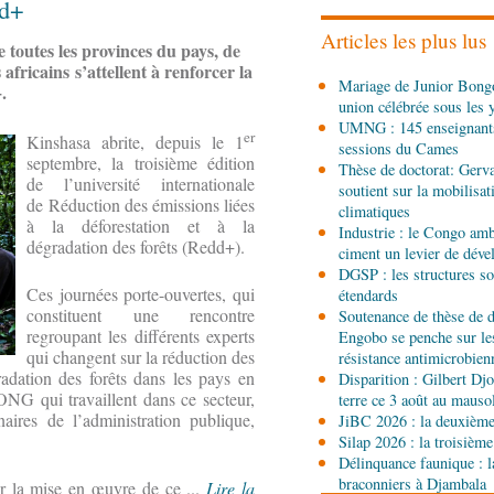
dd+
les stands, des surgelés 
Articles les plus lus
e toutes les provinces du pays, de
africains s’attellent à renforcer la
06-08-2026 14:15
Mariage de Junior Bongo
.
Société
Épidémie d'Ebol
union célébrée sous les 
renforce la riposte avec 
UMNG : 145 enseignant
d'Africa CDC
er
Kinshasa abrite, depuis le 1
sessions du Cames
septembre, la troisième édition
06-08-2026 12:38
Thèse de doctorat: Gerv
de l’université internationale
Sport
Communiqué : Sam
soutient sur la mobilisa
de Réduction des émissions liées
ambassadrice de la mar
climatiques
Brazzaville
à la déforestation et à la
Industrie : le Congo ambi
dégradation des forêts (Redd+).
ciment un levier de dév
06-08-2026 09:30
DGSP : les structures sou
Politique
Assemblée nat
Ces journées porte-ouvertes, qui
étendards
Ecofin s’imprègne des 
constituent une rencontre
Soutenance de thèse de d
regroupant les différents experts
Engobo se penche sur le
qui changent sur la réduction des
06-08-2026 08:45
résistance antimicrobien
Politique
Vie des institu
radation des forêts dans les pays en
Disparition : Gilbert D
Pierre Oba jettent les b
NG qui travaillent dans ce secteur,
terre ce 3 août au maus
fructueuse
naires de l’administration publique,
JiBC 2026 : la deuxième 
Silap 2026 : la troisième
06-08-2026 08:30
Délinquance faunique : l
Afrique-Monde
Centrafr
braconniers à Djambala
ur la mise en œuvre de ce ...
Lire la
l'ONU cachent la guerre 