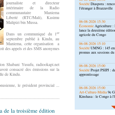
journaliste et directeur
Économie
Agriculture 
intérimaire de la Radio
lance la deuxième éditio
communautaire Maniema
agricole du Congo
Liberté (RTC/Mali), Kasimu
06-08-2026 15:10
Malipizi bin Mussa.
Société
UMNG : 145 ens
promus aux sessions d
er
Dans un communiqué du 1
septembre publié à Kindu, au
Maniema, cette organisation a
06-08-2026 15:00
Société
Projet PSIPJ : d
eçoit des appels et des SMS anonymes
apprentissage
on Shabani Yusufu, radiookapi.net
06-08-2026 15:00
’avoir consacré des émissions sur la
Art-Culture-Média
9e Gr
lle de Kindu.
Kinshasa : le Congo à l
nusienne, le président provincial ...
06-08-2026 15:00
Économie
Deuxième édit
d’offrir à la nation des 
qualité
 de la troisième édition
06-08-2026 14:30
Économie
Gfac 2026 : d