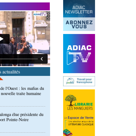
end des Diables rouges et
spora en Coupes d'Europe
r)
de l'Ouest : les mafias du
 nouvelle traite humaine
 actualités
longa élue présidente du
port Pointe-Noire
ntre des Congolais de