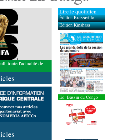
Lire le quotidien
Édition Brazzaville
Édition Kinshasa
l: toute l'actualité de
ticles
Éd. Bassin du Congo
ticles