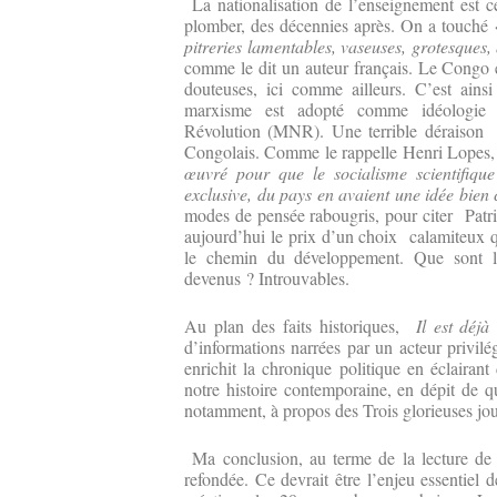
La nationalisation de l’enseignement est c
plomber, des décennies après. On a touché
pitreries lamentables, vaseuses, grotesques,
comme le dit un auteur français. Le Congo 
douteuses, ici comme ailleurs. C’est ains
marxisme est adopté comme idéologie
Révolution (MNR). Une terrible déraison 
Congolais. Comme le rappelle Henri Lopes
œuvré pour que le socialisme scientifique
exclusive, du pays en avaient une idée bien 
modes de pensée rabougris, pour citer Pat
aujourd’hui le prix d’un choix calamiteux q
le chemin du développement. Que sont l
devenus ? Introuvables.
Au plan des faits historiques,
Il est déj
d’informations narrées par un acteur privilég
enrichit la chronique politique en éclaira
notre histoire contemporaine, en dépit de 
notamment, à propos des Trois glorieuses jou
Ma conclusion, au terme de la lecture de 
refondée. Ce devrait être l’enjeu essentiel 