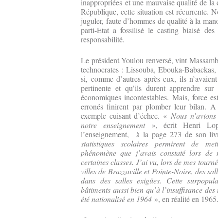
inappropriées et une mauvaise qualité de la 
République, cette situation est récurrente.
juguler, faute d’hommes de qualité à la manœ
parti-Etat a fossilisé le casting biaisé 
responsabilité.
Le président Youlou renversé, vint Massam
technocrates : Lissouba, Ebouka-Babackas,
si, comme d’autres après eux, ils n’avaien
pertinente et qu’ils durent apprendre sur
économiques incontestables. Mais, force es
erronés finirent par plomber leur bilan. A
exemple cuisant d’échec. «
Nous n’avions 
notre enseignement
», écrit Henri Lop
l’enseignement, à la page 273 de son livr
statistiques scolaires permirent de m
phénomène que j’avais constaté lors de me
certaines classes. J’ai vu, lors de mes tourné
villes de Brazzaville et Pointe-Noire, des sal
dans des salles exigües. Cette surpopul
bâtiments aussi bien qu’à l’insuffisance des
été nationalisé en 1964
», en réalité en 1965