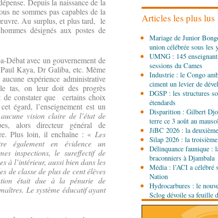
dépense. Depuis la naissance de la
l'utilisation d'un logicie
 Nous ne sommes pas capables de la
émissions
Articles les plus lus
uvre. Au surplus, et plus tard, le
des hommes désignés aux postes de
08-08-2026 01:15
Mariage de Junior Bongo
Afrique-Monde
Congo-M
union célébrée sous les 
envisagent le renforceme
UMNG : 145 enseignant
agricole
ba-Débat avec un gouvernement de
sessions du Cames
 Paul Kaya, Dr Galiba, etc. Même
08-08-2026 01:13
Industrie : le Congo ambi
t aucune expérience administrative
Économie
Marché boursi
ciment un levier de dév
 le tas, on leur doit des progrès
Congo officialise son 
DGSP : les structures sou
t de constater que certains choix
étendards
 cet égard, l’enseignement est un
Disparition : Gilbert D
aucune vision claire de l’état de
08-08-2026 01:00
terre ce 3 août au maus
Société
Accélération du 
es, alors directeur général de
JiBC 2026 : la deuxième 
République du Congo mi
e. Plus loin, il enchaîne : «
Les
Silap 2026 : la troisième
ettre également en évidence un
Délinquance faunique : l
s inspections, le sureffectif de
08-08-2026 00:45
braconniers à Djambala
es à l’intérieur, aussi bien dans les
Politique
Débat d’orienta
Média : l’ACI a célébré 
les de classe de plus de cent élèves
gouvernement présente s
Nation
ation était due à la pénurie de
sociale 2027-2029 au Pa
Hydrocarbures : le nouve
 maîtres. Le système éducatif ayant
Sclog dévoile sa feuille 
.
08-08-2026 00:30
Société
Assainissement e
les Nations unies réitèr