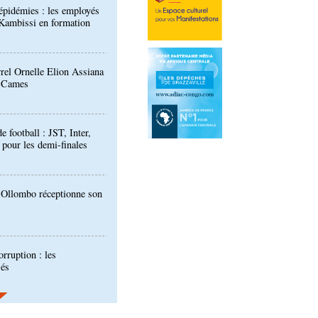
rrel Ornelle Elion Assiana
t Cames
football : JST, Inter,
 pour les demi-finales
: Ollombo réceptionne son
orruption : les
sés
ours de musique "Talents
ants publiée
 des techniciens formés à