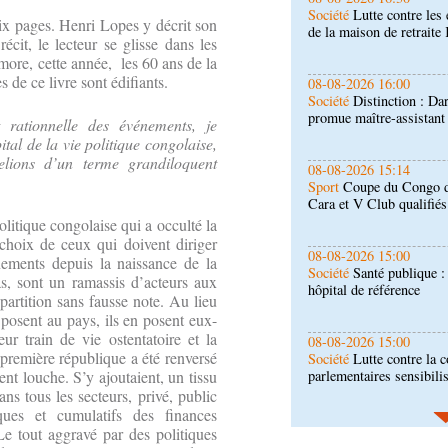
Société
Distinction : Da
ix pages. Henri Lopes y décrit son
promue maître-assistan
cit, le lecteur se glisse dans les
ore, cette année, les 60 ans de la
 de ce livre sont édifiants.
08-08-2026 15:14
Sport
Coupe du Congo de 
Cara et V Club qualifiés
rationnelle des événements, je
ital de la vie politique congolaise,
elions d’un terme grandiloquent
08-08-2026 15:00
Société
Santé publique 
hôpital de référence
olitique congolaise qui a occulté la
 choix de ceux qui doivent diriger
08-08-2026 15:00
nements depuis la naissance de la
Société
Lutte contre la c
s, sont un ramassis d’acteurs aux
parlementaires sensibili
 partition sans fausse note. Au lieu
posent au pays, ils en posent eux-
r train de vie ostentatoire et la
08-08-2026 14:30
première république a été renversé
Art-Culture-Média
Conc
+" : la liste des particip
nt louche. S’y ajoutaient, un tissu
ans tous les secteurs, privé, public
ques et cumulatifs des finances
08-08-2026 01:25
Le tout aggravé par des politiques
Environnement
Forêts :