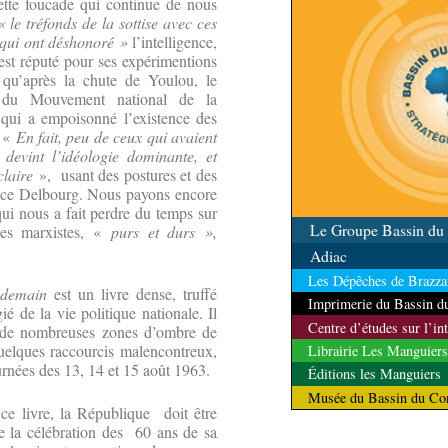
ette foucade qui continue de nous
« le tréfonds de la sottise avec ces
 qui ont déshonoré »
l’intelligence,
est réputé pour ses expérimentions
i qu’après la chute de Youlou, le
 du Mouvement national de la
qui a empoisonné l’existence des
, «
En fait, peu de ceux qui avaient
 devint l’idéologie dominante, et
claire
», usant des postures et des
rice Delbourg. Nous payons encore
ui nous a fait perdre du temps sur
Le Groupe Bassin d
es marxistes, «
purs et durs »,
Adiac
Les Dépêches de Brazzav
à demain
est un livre dense, truffé
Imprimerie du Bassin 
ié de la vie politique nationale. Il
Centre d’études sur l’in
nt de nombreuses zones d’ombre de
quelques raccourcis malencontreux,
Librairie Les Manguiers
rnées des 13, 14 et 15 août 1963.
Éditions les Manguiers
Musée du Bassin du Co
ce livre, la République doit être
de la célébration des 60 ans de sa