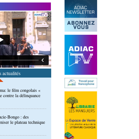
isation des femmes : une
 en Angola en faveur de
ma: le film congolais «
e contre la délinquance
 actualités
ucie-Bongo : des
iser le plateau technique
 épidémies : les employés
 Kambissi en formation