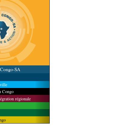
u Congo-SA
ille
du Congo
tégration régionale
ngo