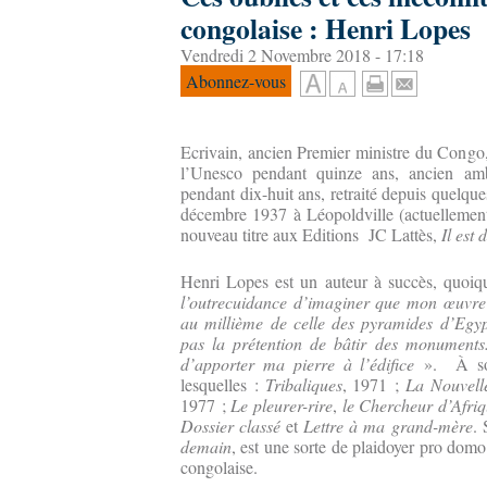
congolaise : Henri Lopes
Vendredi 2 Novembre 2018 - 17:18
Abonnez-vous
Ecrivain, ancien Premier ministre du Congo, 
l’Unesco pendant quinze ans, ancien a
pendant dix-huit ans, retraité depuis quelqu
décembre 1937 à Léopoldville (actuellement
nouveau titre aux Editions JC Lattès,
Il est
Henri Lopes est un auteur à succès, quoiq
l’outrecuidance d’imaginer que mon œuvre 
au millième de celle des pyramides d’Egyp
pas la prétention de bâtir des monuments
d’apporter ma pierre à l’édifice
». À son 
lesquelles :
Tribaliques
, 1971 ;
La Nouvell
1977 ;
Le pleurer-rire
,
le Chercheur d’Afri
Dossier classé
et
Lettre à ma grand-mère
. 
demain
, est une sorte de plaidoyer pro domo 
congolaise.