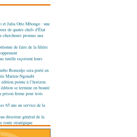
l d'évaluation des
 et Julia Otto Mbongo : une
ali : les deux pays
yeux de quatre chefs d'État
nt de leur coopération
s-chercheurs promus aux
tionne de faire de la filière
er : la Banque postale du
eloppement
entrée à la BVMAC
s tutelle reçoivent leurs
jombo Bomodjo sera porté en
olée Marien-Ngouabi
développement: la
édition pointe à l’horizon
se sur sa diaspora
 édition se termine en beauté
a prison ferme pour trois
tion budgétaire: le
ses 65 ans au service de la
a politique économique et
rlement
au directeur général de la
de route stratégique
t développement local :
ent leur soutien au Congo