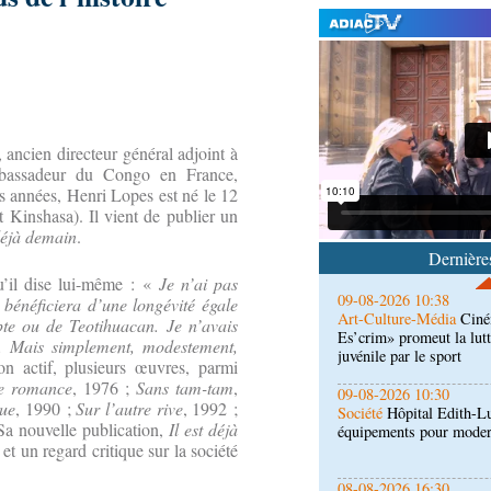
09-08-2026 10:53
Afrique-Monde
Autonom
soirée de gala organisée
ancien directeur général adjoint à
l’Opdad
mbassadeur du Congo en France,
es années, Henri Lopes est né le 12
09-08-2026 10:38
 Kinshasa). Il vient de publier un
Art-Culture-Média
Ciné
 déjà demain
.
Es’crim» promeut la lutt
Dernières
juvénile par le sport
u’il dise lui-même : «
Je n’ai pas
09-08-2026 10:30
bénéficiera d’une longévité égale
Société
Hôpital Edith-L
te ou de Teotihuacan. Je n’avais
équipements pour modern
. Mais simplement, modestement,
actif, plusieurs œuvres, parmi
e romance
, 1976 ;
Sans tam-tam
,
08-08-2026 16:30
que
, 1990 ;
Sur l’autre rive
, 1992 ;
Société
Lutte contre les
Sa nouvelle publication,
Il est déjà
de la maison de retraite
et un regard critique sur la société
08-08-2026 16:00