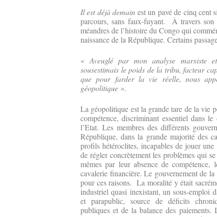
Il est déjà demain
est un pavé de cinq cent s
parcours, sans faux-fuyant. À travers son ré
méandres de l’histoire du Congo qui commém
naissance de la République. Certains passages
«
Aveuglé par mon analyse marxiste et 
sousestimais le poids de la tribu, facteur cap
que pour farder la vie réelle, nous app
géopolitique
»
.
La géopolitique est la grande tare de la vie p
compétence, discriminant essentiel dans le
l’Etat. Les membres des différents gouver
République, dans la grande majorité des ca
profils hétéroclites, incapables de jouer une
de régler concrètement les problèmes qui se 
mêmes par leur absence de compétence, leu
cavalerie financière. Le gouvernement de la 
pour ces raisons. La moralité y était sacréme
industriel quasi inexistant, un sous-emploi d
et parapublic, source de déficits chroni
publiques et de la balance des paiements. 