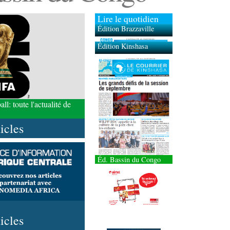
Lire le quotidien
Édition Brazzaville
Édition Kinshasa
l: toute l'actualité de
ticles
Éd. Bassin du Congo
ticles