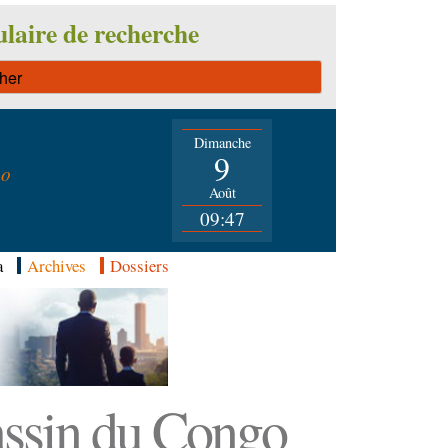
laire de recherche
Dimanche
n
9
go
Août
09:47
a
Archives
Dossiers
Bassin du Congo