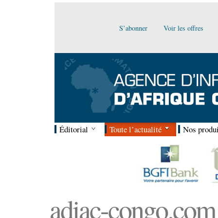
S’abonner
Voir les offres
Éditorial
Toute l’actualité
Nos produi
adiac-congo.com :