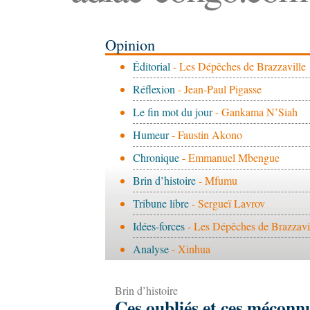
Opinion
Éditorial
- Les Dépêches de Brazzaville
Réflexion
- Jean-Paul Pigasse
Le fin mot du jour
- Gankama N’Siah
Humeur
- Faustin Akono
Chronique
- Emmanuel Mbengue
Brin d’histoire
- Mfumu
Tribune libre
- Sergueï Lavrov
Idées-forces
- Les Dépêches de Brazzavi
Analyse
- Xinhua
Brin d’histoire
Ces oubliés et ces méconnu