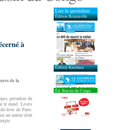
Lire le quotidien
Édition Brazzaville
Édition Kinshasa
écerné à
ures de la
Éd. Bassin du Congo
opes, président du
ur le stand Livres
u livre de Paris.
nse un auteur dont
turgie.