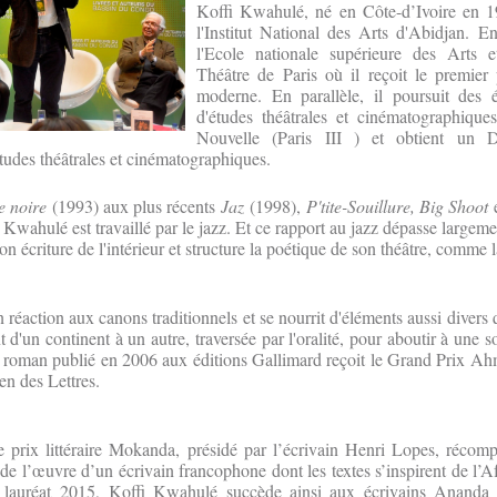
Koffi Kwahulé, né en Côte-d’Ivoire en 1
l'Institut National des Arts d'Abidjan. E
l'Ecole nationale supérieure des Arts 
Théâtre de Paris où il reçoit le premie
moderne. En parallèle, il poursuit des ét
d'études théâtrales et cinématographiqu
Nouvelle (Paris III ) et obtient un D
udes théâtrales et cinématographiques.
e noire
(1993) aux plus récents
Jaz
(1998),
P'tite-Souillure, Big Shoot
 Kwahulé est travaillé par le jazz. Et ce rapport au jazz dépasse largeme
son écriture de l'intérieur et structure la poétique de son théâtre, comme l
en réaction aux canons traditionnels et se nourrit d'éléments aussi divers
d'un continent à un autre, traversée par l'oralité, pour aboutir à une 
r roman publié en 2006 aux éditions Gallimard reçoit le Grand Prix
en des Lettres.
e prix littéraire Mokanda, présidé par l’écrivain Henri Lopes, récom
e de l’œuvre d’un écrivain francophone dont les textes s’inspirent de l’A
é lauréat 2015, Koffi Kwahulé succède ainsi aux écrivains Anand