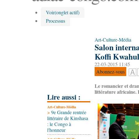
Voir
(onglet actif)
Processus
Art-Culture-Média
Salon intern
Koffi Kwahu
22-03-2015 11:45
Abonnez-vous
Le romancier et drama
littérature africaine
Lire aussi :
Art-Culture-Média
>
9e Grande rentrée
littéraire de Kinshasa
: le Congo à
l'honneur