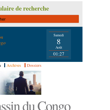
laire de recherche
Samedi
on
8
ngo
Août
01:27
a
Archives
Dossiers
Bassin du Congo