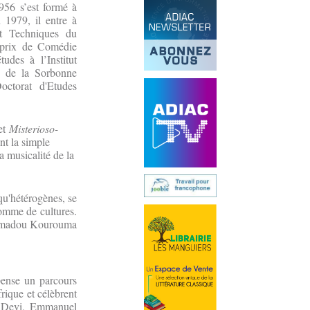
956 s’est formé à
n 1979, il entre à
et Techniques du
r prix de Comédie
udes à l’Institut
es de la Sorbonne
octorat d'Etudes
et
Misterioso-
nt la simple
a musicalité de la
 qu'hétérogènes, se
somme de cultures.
 Ahmadou Kourouma
pense un parcours
frique et célèbrent
a Devi, Emmanuel