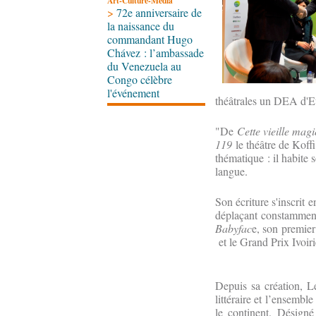
Art-Culture-Média
>
72e anniversaire de
la naissance du
commandant Hugo
Chávez : l’ambassade
du Venezuela au
Congo célèbre
l'événement
théâtrales un DEA d'Et
"De
Cette vieille magi
119
le théâtre de Koffi
thématique : il habite 
langue.
Son écriture s'inscrit 
déplaçant constamment 
Babyfac
e, son premie
et le Grand Prix Ivoiri
Depuis sa création, L
littéraire et l’ensembl
le continent. Désign