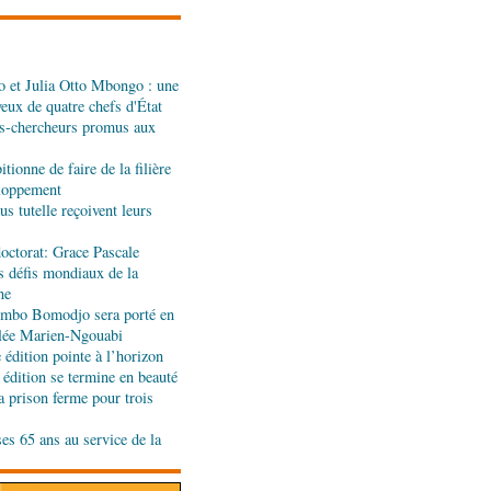
 et Julia Otto Mbongo : une
: Denis Sassou N'Guesso
yeux de quatre chefs d'État
n de la Grande foire
s-chercheurs promus aux
tionne de faire de la filière
eignants-chercheurs
eloppement
u Cames
s tutelle reçoivent leurs
octorat: Grace Pascale
s défis mondiaux de la
es formateurs en
ne
jombo Bomodjo sera porté en
olée Marien-Ngouabi
édition pointe à l’horizon
ande rentrée littéraire de
 édition se termine en beauté
'honneur
a prison ferme pour trois
ses 65 ans au service de la
ion de la Gfac : le défi
produits alimentaires de