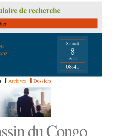
laire de recherche
Samedi
on
8
ngo
Août
08:41
a
Archives
Dossiers
Bassin du Congo