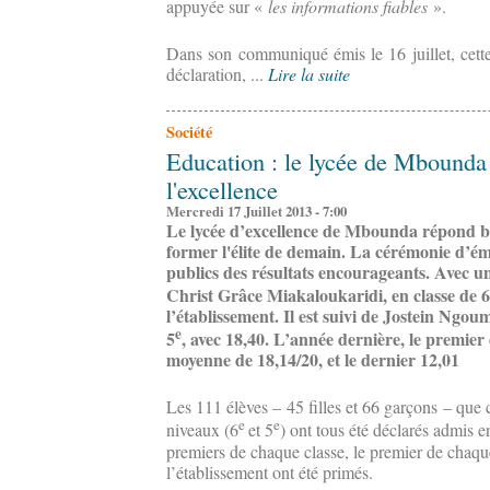
appuyée sur «
les informations fiables
».
Dans son communiqué émis le 16 juillet, cett
déclaration, ...
Lire la suite
Société
Education : le lycée de Mbounda 
l'excellence
Mercredi 17 Juillet 2013 - 7:00
Le lycée d’excellence de Mbounda répond bien
former l'élite de demain. La cérémonie d’ém
publics des résultats encourageants. Avec u
Christ Grâce Miakaloukaridi, en classe de 6
l’établissement. Il est suivi de Jostein Ngo
e
5
, avec 18,40. L’année dernière, le premier 
moyenne de 18,14/20, et le dernier 12,01
Les 111 élèves – 45 filles et 66 garçons – que
e
e
niveaux (6
et 5
) ont tous été déclarés admis e
premiers de chaque classe, le premier de chaqu
l’établissement ont été primés.