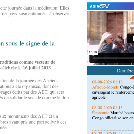
te journée dans la méditation. Elles
un de pays susmentionnés, à observer
08-08-2026 01:25
Environnement
Forêts :
l'utilisation d'un logicie
n sous le signe de la
émissions
08-08-2026 01:18
Afrique-Monde
Congo-M
 traditions comme vecteur de
envisagent le renforceme
célébrée le 16 juillet 2013
Dernières
agricole
tion de la journée des Anciens
08-08-2026 01:13
tions a été organisée, dont des
Économie
Marché boursi
vrages écrits par des AET, qui sera
Congo officialise son 
ités de solidarité sociale comme le don
08-08-2026 00:55
Société
Accélération du 
ée aux monuments des AET et un
République du Congo mi
es ayant pris une part active à ces
rnée.
08-08-2026 00:46