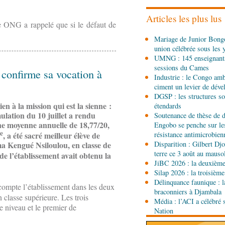
l'étranger à Brazzaville
Articles les plus lus
e ONG a rappelé que si le défaut de
06-08-2026 15:30
Mariage de Junior Bongo
Économie
Agriculture 
union célébrée sous les 
lance la deuxième éditio
UMNG : 145 enseignant
agricole du Congo
sessions du Cames
confirme sa vocation à
06-08-2026 15:10
Industrie : le Congo ambi
Société
UMNG : 145 ens
ciment un levier de dév
promus aux sessions d
DGSP : les structures sou
 à la mission qui est la sienne :
étendards
ulation du 10 juillet a rendu
Soutenance de thèse de d
06-08-2026 15:00
ne moyenne annuelle de 18,77/20,
Engobo se penche sur le
Société
Projet PSIPJ : d
e
,
a été sacré meilleur élève de
résistance antimicrobien
apprentissage
uma Kengué Nsiloulou, en classe de
Disparition : Gilbert D
terre ce 3 août au maus
de l’établissement avait obtenu la
06-08-2026 15:00
JiBC 2026 : la deuxième 
Art-Culture-Média
9e Gr
Silap 2026 : la troisième
Kinshasa : le Congo à l
Délinquance faunique : l
 compte l’établissement dans les deux
braconniers à Djambala
n classe supérieure. Les trois
Média : l’ACI a célébré 
06-08-2026 15:00
e niveau et le premier de
Nation
Économie
Deuxième édit
d’offrir à la nation des 