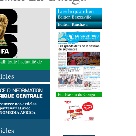
Lire le quotidien
Édition Brazzaville
Édition Kinshasa
l: toute l'actualité de
ticles
Éd. Bassin du Congo
ticles