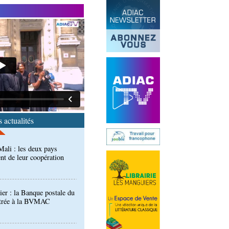
 des techniciens formés à
l d'évaluation des
ali : les deux pays
nt de leur coopération
 actualités
er : la Banque postale du
entrée à la BVMAC
développement: la
se sur sa diaspora