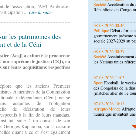
Politique
Débat d’orienta
ent de l’association, l’AET Ambroise
gouvernement présente s
articipation ...
Lire la suite
sociale 2027-2029 au pa
08-08-2026 00:37
Société
Assainissement e
sur les patrimoines des
les Nations unies réitèr
t et de la Céni
07-08-2026 11:03
ustice (Acaj) a exhorté le procureur
Sport
Football, le week-
 Cour suprême de justice (CSJ), en
des Congolais de la dia
 sur leurs acquisitions respectives
(matches aller du 3e tou
07-08-2026 10:18
Afrique-Monde
Afrique 
éploré que les anciens Premiers
numérique inventent une
inistres et membres de la Commission
ationale indépendante (Céni) ne se
ais acquittés de l’obligation
07-08-2026 10:10
onnelle de déclaration de leurs
Sport
Nzango: Sylvie Ma
bureau exécutif d’Afis s
respectifs à la fin de leurs mandats.
si fait suite à un constat de son
e Georges Kapiamba, sur la cassure
06-08-2026 16:30
nelles quant à ce et s’est également
Société
Diaspora : renco