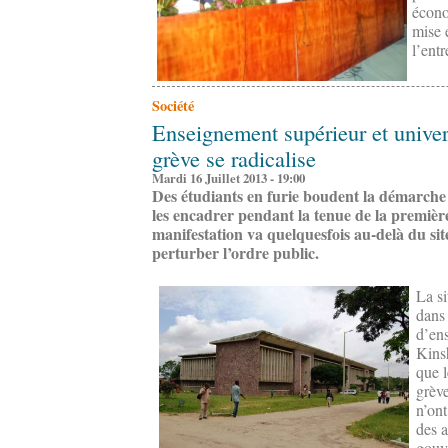
écono
mise 
l’entr
Société
Enseignement supérieur et univer
grève se radicalise
Mardi 16 Juillet 2013 - 19:00
Des étudiants en furie boudent la démarche d
les encadrer pendant la tenue de la première
manifestation va quelquesfois au-delà du sit
perturber l’ordre public.
La s
dans 
d’ens
Kinsh
que l
grève
n’ont
des a
gouv