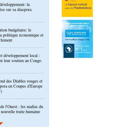
tion budgétaire: le
a politique économique et
rlement
t développement local :
ent leur soutien au Congo
end des Diables rouges et
spora en Coupes d'Europe
r)
de l'Ouest : les mafias du
 nouvelle traite humaine
longa élue présidente du
port Pointe-Noire
ntre des Congolais de