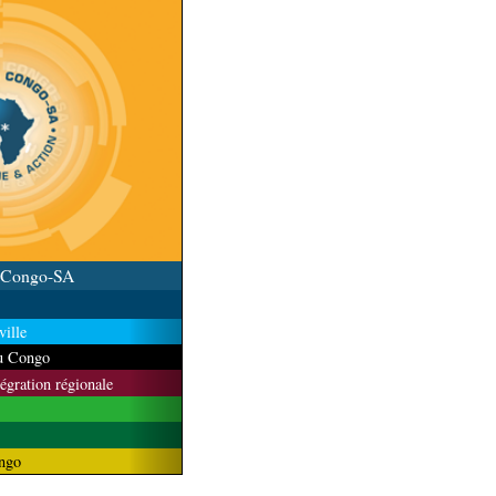
u Congo-SA
ille
du Congo
tégration régionale
ngo