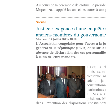
Au cours de la cérémonie de clôture, le présid
Mopendza, a appelé les uns et les autres à une p
Société
Justice : exigence d’une enquête 
anciens membres du gouvernemen
Mercredi 17 Juillet 2013 - 18:00
L’Association congolaise pour l’accès à la j
général de la république (PGR) de saisir la
absence de déclaration des ces personnalités
à la fin de leurs mandats.
L’Acaj a d
ministres, m
électorale n
soient jam
constituti
patrimoines 
L’ONG a ain
président, M
dans l’exécution des dispositions constitution