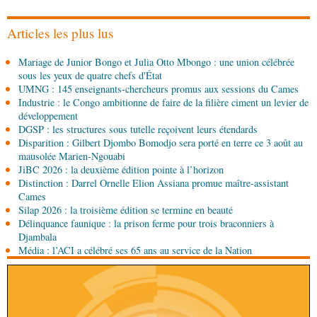
Art-Culture-Média
Concours de musique "Talents
+" : la liste des participants publiée
Articles les plus lus
08-08-2026 01:25
Mariage de Junior Bongo et Julia Otto Mbongo : une union célébrée
Environnement
Forêts : des techniciens formés à
sous les yeux de quatre chefs d'État
l'utilisation d'un logiciel d'évaluation des
UMNG : 145 enseignants-chercheurs promus aux sessions du Cames
émissions
Industrie : le Congo ambitionne de faire de la filière ciment un levier de
08-08-2026 01:15
développement
Afrique-Monde
Congo-Mali : les deux pays
DGSP : les structures sous tutelle reçoivent leurs étendards
envisagent le renforcement de leur coopération
Disparition : Gilbert Djombo Bomodjo sera porté en terre ce 3 août au
agricole
mausolée Marien-Ngouabi
JiBC 2026 : la deuxième édition pointe à l’horizon
08-08-2026 01:13
Distinction : Darrel Ornelle Elion Assiana promue maître-assistant
Économie
Marché boursier : la Banque postale du
Cames
Congo officialise son entrée à la BVMAC
Silap 2026 : la troisième édition se termine en beauté
Délinquance faunique : la prison ferme pour trois braconniers à
08-08-2026 01:00
Djambala
Société
Accélération du développement: la
Média : l’ACI a célébré ses 65 ans au service de la Nation
République du Congo mise sur sa diaspora