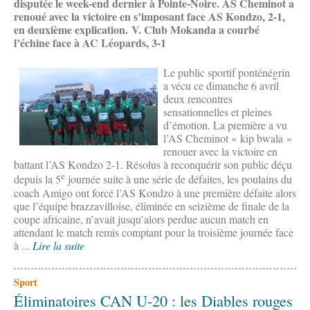
disputée le week-end dernier à Pointe-Noire. AS Cheminot a
renoué avec la victoire en s’imposant face AS Kondzo, 2-1,
en deuxième explication. V. Club Mokanda a courbé
l’échine face à AC Léopards, 3-1
Le public sportif ponténégrin
a vécu ce dimanche 6 avril
deux rencontres
sensationnelles et pleines
d’émotion. La première a vu
l’AS Cheminot « kip bwala »
renouer avec la victoire en
battant l’AS Kondzo 2-1. Résolus à reconquérir son public déçu
e
depuis la 5
journée suite à une série de défaites, les poulains du
coach Amigo ont forcé l’AS Kondzo à une première défaite alors
que l’équipe brazzavilloise, éliminée en seizième de finale de la
coupe africaine, n’avait jusqu’alors perdue aucun match en
attendant le match remis comptant pour la troisième journée face
à ...
Lire la suite
Sport
Éliminatoires CAN U-20 : les Diables rouges