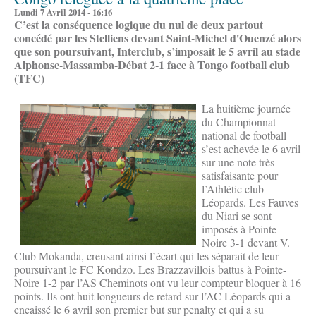
Lundi 7 Avril 2014 - 16:16
C’est la conséquence logique du nul de deux partout
concédé par les Stelliens devant Saint-Michel d'Ouenzé alors
que son poursuivant, Interclub, s’imposait le 5 avril au stade
Alphonse-Massamba-Débat 2-1 face à Tongo football club
(TFC)
La huitième journée
du Championnat
national de football
s’est achevée le 6 avril
sur une note très
satisfaisante pour
l’Athlétic club
Léopards. Les Fauves
du Niari se sont
imposés à Pointe-
Noire 3-1 devant V.
Club Mokanda, creusant ainsi l’écart qui les séparait de leur
poursuivant le FC Kondzo. Les Brazzavillois battus à Pointe-
Noire 1-2 par l’AS Cheminots ont vu leur compteur bloquer à 16
points. Ils ont huit longueurs de retard sur l’AC Léopards qui a
encaissé le 6 avril son premier but sur penalty et qui a su