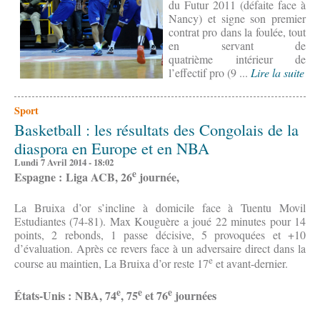
du Futur 2011 (défaite face à
Nancy) et signe son premier
contrat pro dans la foulée, tout
en servant de
quatrième intérieur de
l’effectif pro (9 ...
Lire la suite
Sport
Basketball : les résultats des Congolais de la
diaspora en Europe et en NBA
Lundi 7 Avril 2014 - 18:02
e
Espagne : Liga ACB, 26
journée,
La Bruixa d’or s’incline à domicile face à Tuentu Movil
Estudiantes (74-81). Max Kouguère a joué 22 minutes pour 14
points, 2 rebonds, 1 passe décisive, 5 provoquées et +10
d’évaluation. Après ce revers face à un adversaire direct dans la
e
course au maintien, La Bruixa d’or reste 17
et avant-dernier.
e
e
e
États-Unis : NBA, 74
, 75
et 76
journées