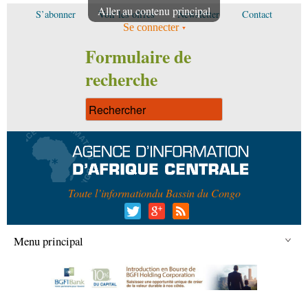
Aller au contenu principal
S’abonner
Voir les offres
Newsletter
Contact
Se connecter
Formulaire de
recherche
Toute l’information
du Bassin du Congo
Menu principal