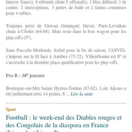
lancers francs), 9 rebonds (dont 5 offensifs), 1 bloc défensif, 1 tir
contré, 2 interceptions, 3 pertes de balle et 2 fautes commises
pour 4 subies.
Toujours privé de Giovan Oniangué, blessé, Paris-Levallois
chute à Cholet (64-68). Mais reste dans le bon wagon pour les
e
play-offs (5
).
Sans Paccelis Morlende, forfait pour la fin de saison, l’ASVEL
e
s’impose sur le fil face à Antibes (73-72). Villeurbanne est 8
et
s’accroche à la dernière place qualificative pour les play-offs.
e
Pro B : 38
journée
Boulogne-sur-Mer balaie Hyères-Toulon (87-62). Loïc Akono a
été performant avec 14 points, 8 ...
Lire la suite
Sport
Football : le week-end des Diables rouges et
des Congolais de la diaspora en France