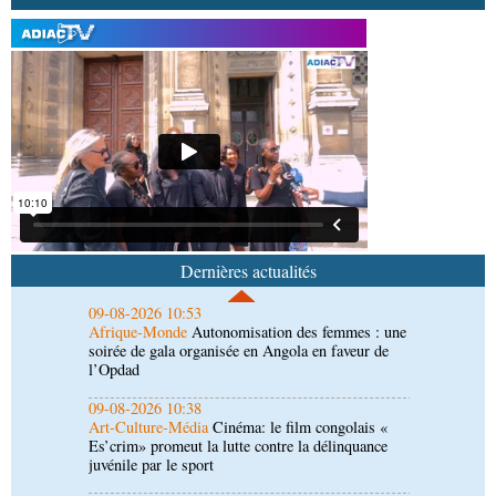
09-08-2026 17:26
Afrique-Monde
Éducation catholique : le Scéam
veut bâtir une stratégie africaine à l’horizon 2031
09-08-2026 15:28
Afrique-Monde
Crise migratoire : l’UE salue
l’action conjointe du Maroc et de l’Espagne
09-08-2026 10:53
Afrique-Monde
Autonomisation des femmes : une
soirée de gala organisée en Angola en faveur de
Dernières actualités
l’Opdad
09-08-2026 10:38
Art-Culture-Média
Cinéma: le film congolais «
Es’crim» promeut la lutte contre la délinquance
juvénile par le sport
09-08-2026 10:30
Société
Hôpital Edith-Lucie-Bongo : des
équipements pour moderniser le plateau technique