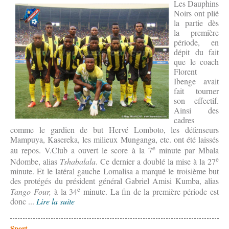
Les Dauphins
Noirs ont plié
la partie dès
la première
période, en
dépit du fait
que le coach
Florent
Ibenge avait
fait tourner
son effectif.
Ainsi des
cadres
comme le gardien de but Hervé Lomboto, les défenseurs
Mampuya, Kasereka, les milieux Munganga, etc. ont été laissés
e
au repos. V.Club a ouvert le score à la 7
minute par Mbala
e
Ndombe, alias
Tshabalala
. Ce dernier a doublé la mise à la 27
minute. Et le latéral gauche Lomalisa a marqué le troisième but
des protégés du président général Gabriel Amisi Kumba, alias
e
Tango Four,
à la 34
minute. La fin de la première période est
donc ...
Lire la suite
Sport