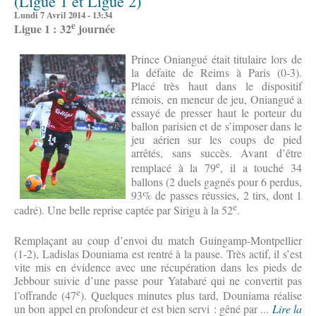
(Ligue 1 et Ligue 2)
Lundi 7 Avril 2014 - 13:34
e
Ligue 1 : 32
journée
Prince Oniangué était titulaire lors de
la défaite de Reims à Paris (0-3).
Placé très haut dans le dispositif
rémois, en meneur de jeu, Oniangué a
essayé de presser haut le porteur du
ballon parisien et de s’imposer dans le
jeu aérien sur les coups de pied
arrêtés, sans succès. Avant d’être
e
remplacé à la 79
, il a touché 34
ballons (2 duels gagnés pour 6 perdus,
93% de passes réussies, 2 tirs, dont 1
e
cadré). Une belle reprise captée par Sirigu à la 52
.
Remplaçant au coup d’envoi du match Guingamp-Montpellier
(1-2), Ladislas Douniama est rentré à la pause. Très actif, il s’est
vite mis en évidence avec une récupération dans les pieds de
Jebbour suivie d’une passe pour Yatabaré qui ne convertit pas
e
l’offrande (47
). Quelques minutes plus tard, Douniama réalise
un bon appel en profondeur et est bien servi : gêné par ...
Lire la