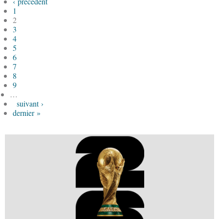
‹ précédent
1
2
3
4
5
6
7
8
9
…
suivant ›
dernier »