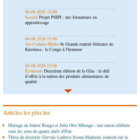
06-08-2026 15:00
Art-Culture-Média
9e Grande rentrée littéraire de
Kinshasa : le Congo à l'honneur
06-08-2026 15:00
Économie
Deuxième édition de la Gfac : le défi
d’offrir à la nation des produits alimentaires de
qualité
06-08-2026 14:30
Économie
Gfac 2026 : des produits locaux dans
les stands, des surgelés dans les assiettes
06-08-2026 14:15
Société
Épidémie d'Ebola : le gouvernement
renforce la riposte avec l'appui de l'OMS et
d'Africa CDC
Articles les plus lus
06-08-2026 12:38
Mariage de Junior Bongo et Julia Otto Mbongo : une union célébrée
Sport
Communiqué : Samira Leonie, nouvelle
sous les yeux de quatre chefs d'État
ambassadrice de la marque 1xBet Congo-
Thèse de doctorat: Gervais Ludovic Itsoua Madzous soutient sur la
Brazzaville