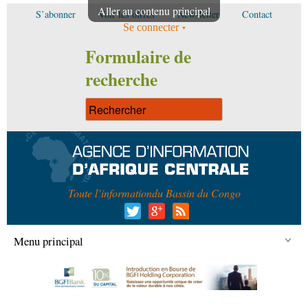
Aller au contenu principal
S’abonner
Voir les offres
Newsletter
Contact
Se connecter
Formulaire de
recherche
Toute l’information
du Bassin du Congo
Menu principal