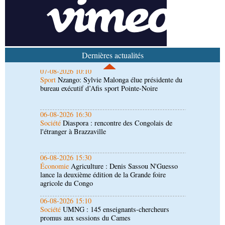
numérique inventent une nouvelle traite humaine
07-08-2026 10:10
Sport
Nzango: Sylvie Malonga élue présidente du
bureau exécutif d’Afis sport Pointe-Noire
Dernières actualités
06-08-2026 16:30
Société
Diaspora : rencontre des Congolais de
l'étranger à Brazzaville
06-08-2026 15:30
Économie
Agriculture : Denis Sassou N'Guesso
lance la deuxième édition de la Grande foire
agricole du Congo
06-08-2026 15:10
Société
UMNG : 145 enseignants-chercheurs
promus aux sessions du Cames
06-08-2026 15:00
Société
Projet PSIPJ : des formateurs en
apprentissage