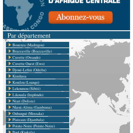
Par département
Bouenza (Madingou)
Brazzaville (Brazzaville)
Cuvette (Owando)
Cuvette Ouest (Ewo)
Djoué-Lefini (Odziba)
Kinshasa
Kouilou (Loango)
Lekoumou (Sibiti)
Likouala (Impfondo)
Niari (Dolisie)
Nkeni-Alima (Gamboma)
Oubangui (Mossaka)
Plateaux (Djambala)
Pointe-Noire (Pointe-Noire)
Pool (Kinkala)