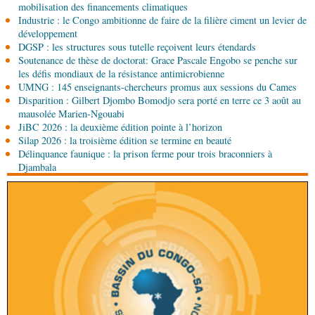
mobilisation des financements climatiques
06-08-2026 09:30
Industrie : le Congo ambitionne de faire de la filière ciment un levier de
Politique
Assemblée nationale: la Commission
développement
Ecofin s’imprègne des réalités du CHU-B
DGSP : les structures sous tutelle reçoivent leurs étendards
Soutenance de thèse de doctorat: Grace Pascale Engobo se penche sur
les défis mondiaux de la résistance antimicrobienne
06-08-2026 08:45
UMNG : 145 enseignants-chercheurs promus aux sessions du Cames
Politique
Vie des institutions : Pierre Ngolo et
Disparition : Gilbert Djombo Bomodjo sera porté en terre ce 3 août au
Pierre Oba jettent les bases d’une collaboration
mausolée Marien-Ngouabi
fructueuse
JiBC 2026 : la deuxième édition pointe à l’horizon
06-08-2026 08:30
Silap 2026 : la troisième édition se termine en beauté
Afrique-Monde
Centrafrique : les sanctions de
Délinquance faunique : la prison ferme pour trois braconniers à
l'ONU cachent la guerre silencieuse pour le
Djambala
contrôle des ressources