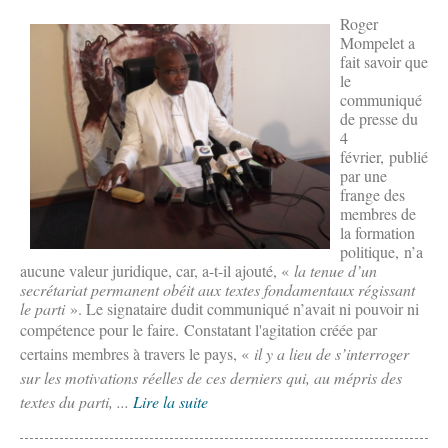
Roger
Mompelet a
fait savoir que
le
communiqué
de presse du
4
février, publié
par une
frange des
membres de
la formation
politique, n’a
aucune valeur juridique, car, a-t-il ajouté, «
la tenue d’un
secrétariat permanent obéit aux textes fondamentaux régissant
le parti
». Le signataire dudit communiqué n’avait ni pouvoir ni
compétence pour le faire.
Constatant l'agitation créée par
certains membres à travers le pays,
«
il y a lieu de s’interroger
sur les motivations réelles de ces derniers qui, au mépris des
textes du parti, ...
Lire la suite