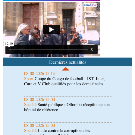
Société
Lutte contre les épidémies : les employés
de la maison de retraite Kambissi en formation
08-08-2026 16:00
Société
Distinction : Darrel Ornelle Elion Assiana
promue maître-assistant Cames
08-08-2026 15:14
Sport
Coupe du Congo de football : JST, Inter,
Cara et V Club qualifiés pour les demi-finales
Dernières actualités
08-08-2026 15:00
Société
Santé publique : Ollombo réceptionne son
hôpital de référence
08-08-2026 15:00
Société
Lutte contre la corruption : les
parlementaires sensibilisés
08-08-2026 14:30
Art-Culture-Média
Concours de musique "Talents