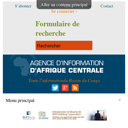
Aller au contenu principal
S’abonner
Voir les offres
Newsletter
Contact
Se connecter
Formulaire de
recherche
Toute l’information
du Bassin du Congo
Menu principal