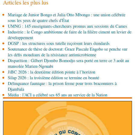
sociale 2027-2029 au Parlement
Articles les plus lus
08-08-2026 00:30
Mariage de Junior Bongo et Julia Otto Mbongo : une union célébrée
Société
Assainissement et développement local :
sous les yeux de quatre chefs d'État
les Nations unies réitèrent leur soutien au Congo
UMNG : 145 enseignants-chercheurs promus aux sessions du Cames
Industrie : le Congo ambitionne de faire de la filière ciment un levier de
07-08-2026 11:03
développement
Sport
Football, le week-end des Diables rouges et
DGSP : les structures sous tutelle reçoivent leurs étendards
des Congolais de la diaspora en Coupes d'Europe
Soutenance de thèse de doctorat: Grace Pascale Engobo se penche sur
(matches aller du 3e tour)
les défis mondiaux de la résistance antimicrobienne
Disparition : Gilbert Djombo Bomodjo sera porté en terre ce 3 août au
07-08-2026 10:15
mausolée Marien-Ngouabi
Sport
Nzango: Sylvie Malonga élue présidente du
JiBC 2026 : la deuxième édition pointe à l’horizon
bureau exécutif d’Afis sport Pointe-Noire
Silap 2026 : la troisième édition se termine en beauté
Délinquance faunique : la prison ferme pour trois braconniers à
07-08-2026 10:15
Djambala
Afrique-Monde
Afrique de l'Ouest : les mafias du
Média : l’ACI a célébré ses 65 ans au service de la Nation
numérique inventent une nouvelle traite humaine