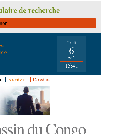
laire de recherche
Jeudi
on
6
ngo
Août
15:41
a
Archives
Dossiers
Bassin du Congo