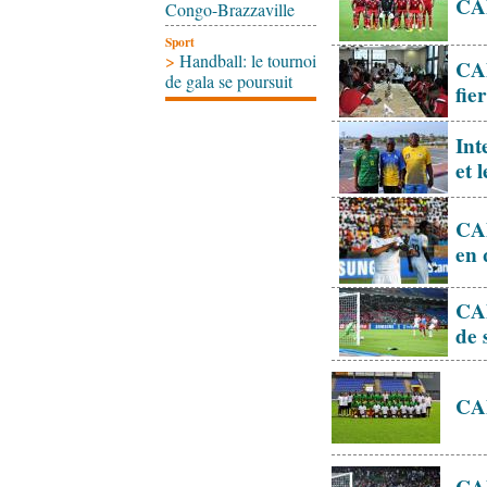
CAN
Congo-Brazzaville
Sport
>
Handball: le tournoi
CAN
de gala se poursuit
fie
Int
et 
CAN
en 
CAN
de 
CAN