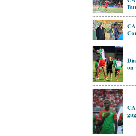
CAN
Bur
CAN
Con
Dia
on 
CAN
gag