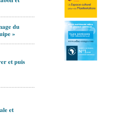
Gabon et
mage du
uipe »
er et puis
ale et