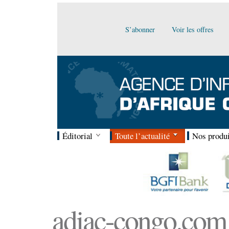
S’abonner
Voir les offres
Éditorial
Toute l’actualité
Nos produi
adiac-congo.com :