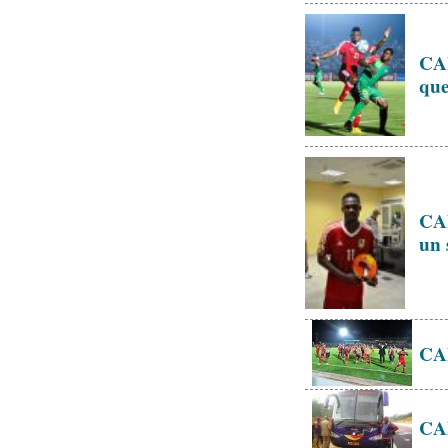
CAN
que
CAN
un 
CAN
CAN