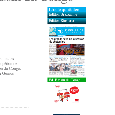
Lire le quotidien
Édition Brazzaville
Édition Kinshasa
rique des
ompétion de
tion du Congo.
en Guinée
Éd. Bassin du Congo