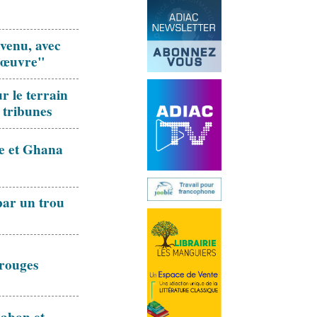
venu, avec
re œuvre"
r le terrain
s tribunes
ie et Ghana
par un trou
 rouges