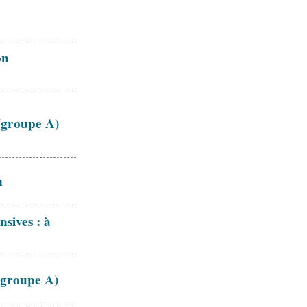
on
 (groupe A)
n
sives : à
(groupe A)